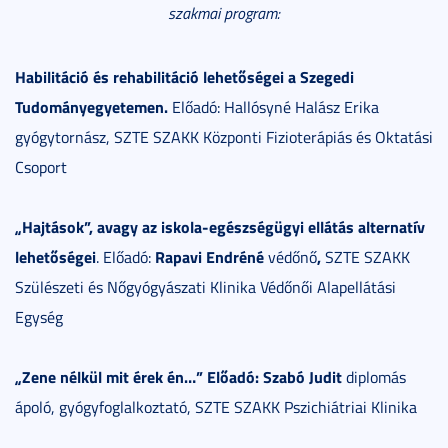
szakmai program:
Habilitáció és rehabilitáció lehetőségei a Szegedi
Tudományegyetemen.
Előadó: Hallósyné Halász Erika
gyógytornász, SZTE SZAKK Központi Fizioterápiás és Oktatási
Csoport
„Hajtások”, avagy az iskola-egészségügyi ellátás alternatív
lehetőségei
Rapavi Endréné
,
. Előadó:
védőnő
SZTE SZAKK
Szülészeti és Nőgyógyászati Klinika Védőnői Alapellátási
Egység
„Zene nélkül mit érek én…” Előadó: Szabó Judit
diplomás
ápoló, gyógyfoglalkoztató, SZTE SZAKK Pszichiátriai Klinika