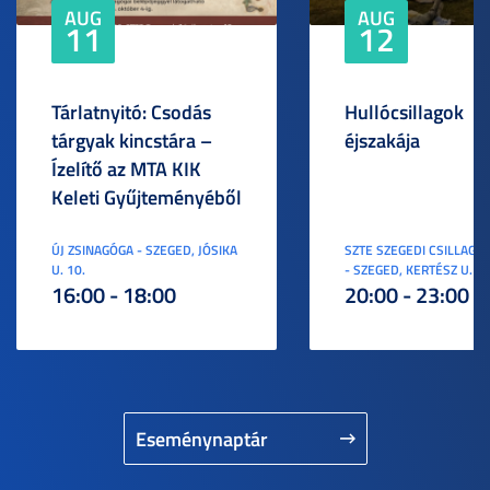
AUG
AUG
11
12
Tárlatnyitó: Csodás
Hullócsillagok
tárgyak kincstára –
éjszakája
Ízelítő az MTA KIK
Keleti Gyűjteményéből
ÚJ ZSINAGÓGA - SZEGED, JÓSIKA
SZTE SZEGEDI CSILLAGV
U. 10.
- SZEGED, KERTÉSZ U. 3.
16:00 - 18:00
20:00 - 23:00
Eseménynaptár