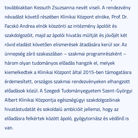
továbbiakban Kossuth Zsuzsanna nevét viseli. A rendezvény
névadást követő részében Klinikai Központ elnöke, Prof. Dr.
Facskó Andrea elnök köszönti az intézmény ápolóit és
szakdolgozóit, majd az ápolói hivatás múltját és jövőjét két
rövid eladást követően elismerések átadására kerül sor. Az
ünnepség záró szakaszában – szakmai programrészként –
három olyan tudományos előadás hangzik el, melyek
kiemelkedtek a Klinikai Központ által 2015-ben támogatásra
érdemesített, országos szakmai rendezvényeken elhangzott
előadások közül. A Szegedi Tudományegyetem Szent-Györgyi
Albert Klinikai Központja egészségügyi szakdolgozóinak
hivatástudatát és sokoldalú ambícióit jellemzi, hogy az
előadásra felkértek között ápoló, gyógytornász és védőnő is
van.