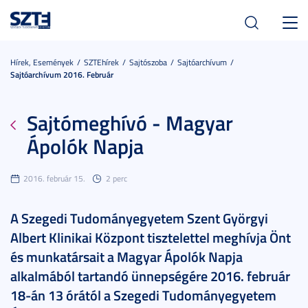
Toggl
navig
Hírek, Események
SZTEhírek
Sajtószoba
Sajtóarchívum
Sajtóarchívum 2016. Február
Sajtómeghívó - Magyar
Ápolók Napja
2016. február 15.
2 perc
A Szegedi Tudományegyetem Szent Györgyi
Albert Klinikai Központ tisztelettel meghívja Önt
és munkatársait a Magyar Ápolók Napja
alkalmából tartandó ünnepségére 2016. február
18-án 13 órától a Szegedi Tudományegyetem