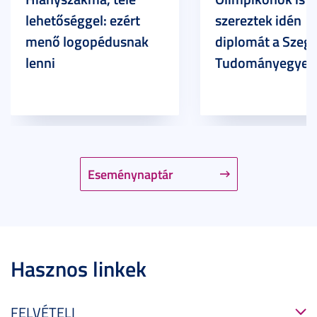
lehetőséggel: ezért
szereztek idén
menő logopédusnak
diplomát a Szege
lenni
Tudományegyet
Eseménynaptár
Hasznos linkek
FELVÉTELI