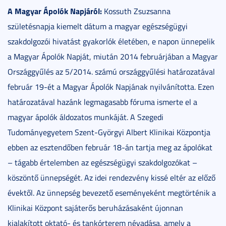
A Magyar Ápolók Napjáról:
Kossuth Zsuzsanna
születésnapja kiemelt dátum a magyar egészségügyi
szakdolgozói hivatást gyakorlók életében, e napon ünnepelik
a Magyar Ápolók Napját, miután 2014 februárjában a Magyar
Országgyűlés az 5/2014. számú országgyűlési határozatával
február 19-ét a Magyar Ápolók Napjának nyilvánította. Ezen
határozatával hazánk legmagasabb fóruma ismerte el a
magyar ápolók áldozatos munkáját. A Szegedi
Tudományegyetem Szent-Györgyi Albert Klinikai Központja
ebben az esztendőben február 18-án tartja meg az ápolókat
– tágabb értelemben az egészségügyi szakdolgozókat –
köszöntő ünnepségét. Az idei rendezvény kissé eltér az előző
évektől. Az ünnepség bevezető eseményeként megtörténik a
Klinikai Központ sajáterős beruházásaként újonnan
kialakított oktató- és tankórterem névadása, amely a