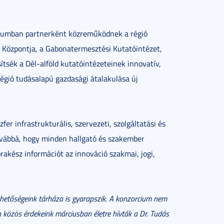
ciumban partnerként közreműködnek a régió
i Központja, a Gabonatermesztési Kutatóintézet,
ítsék a Dél-alföld kutatóintézeteinek innovatív,
gió tudásalapú gazdasági átalakulása új
fer infrastrukturális, szervezeti, szolgáltatási és
 továbbá, hogy minden hallgató és szakember
akész információt az innováció szakmai, jogi,
hetőségeink tárháza is gyarapszik. A konzorcium nem
en közös érdekeink márciusban életre hívták a Dr. Tudás