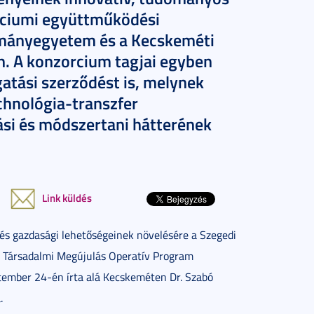
orciumi együttműködési
ományegyetem és a Kecskeméti
n. A konzorcium tagjai egyben
gatási szerződést is, melynek
chnológia-transzfer
tási és módszertani hátterének
Link küldés
és gazdasági lehetőségeinek növelésére a Szegedi
 Társadalmi Megújulás Operatív Program
ptember 24-én írta alá Kecskeméten Dr. Szabó
.