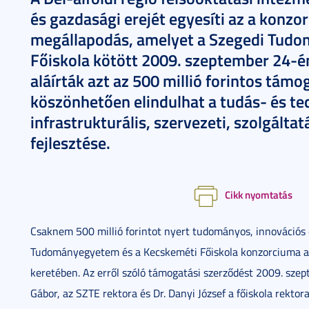
és gazdasági erejét egyesíti az a konz
megállapodás, amelyet a Szegedi Tud
Főiskola kötött 2009. szeptember 24-é
aláírták azt az 500 millió forintos támo
köszönhetően elindulhat a tudás- és te
infrastrukturális, szervezeti, szolgálta
fejlesztése.
Cikk nyomtatás
Csaknem 500 millió forintot nyert tudományos, innovációs 
Tudományegyetem és a Kecskeméti Főiskola konzorciuma a
keretében. Az erről szóló támogatási szerződést 2009. sze
Gábor, az SZTE rektora és Dr. Danyi József a főiskola rektora