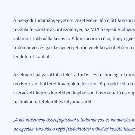
A Szegedi Tudományegyetem vezetésével létrejött konzor
további felsőoktatási intézményei, az MTA Szegedi Biológia
valamint több vállalkozás is. A konzorcium célja, hogy egyes
tudományos és gazdasági erejét, melynek köszönhetően a ré
lendületet kaphat.
Az elnyert pályázattal a felek a tudás- és technológia-transz
módszertani hátterét kívánják fejleszteni. A projekt célja
szervezett képzés keretében kaphasson használható és napr
technikai feltételeiről és folyamatairól.
„A két intézmény összefogásával a tudományos és innovációs le
az egyetlen társulás a régió felsőoktatási műhelyei között, hisz