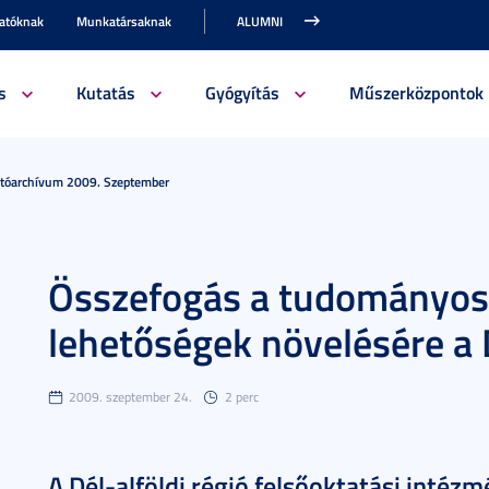
gatóknak
Munkatársaknak
ALUMNI
s
Kutatás
Gyógyítás
Műszerközpontok
jtóarchívum 2009. Szeptember
Összefogás a tudományos 
lehetőségek növelésére a 
2009. szeptember 24.
2 perc
A Dél-alföldi régió felsőoktatási inté