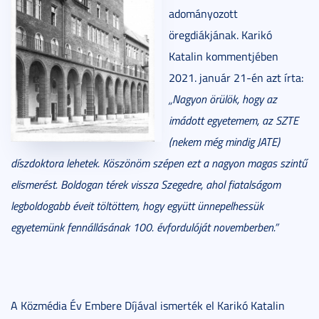
adományozott
öregdiákjának. Karikó
Katalin kommentjében
2021. január 21-én azt írta:
„Nagyon örülök, hogy az
imádott egyetemem, az SZTE
(nekem még mindig JATE)
díszdoktora lehetek. Köszönöm szépen ezt a nagyon magas szintű
elismerést. Boldogan térek vissza Szegedre, ahol fiatalságom
legboldogabb éveit töltöttem, hogy együtt ünnepelhessük
egyetemünk fennállásának 100. évfordulóját novemberben.”
A Közmédia Év Embere Díjával ismerték el Karikó Katalin