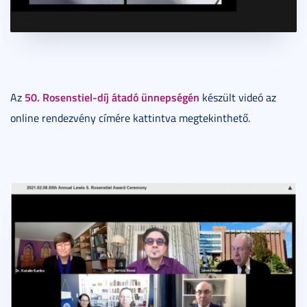
50. Rosenstiel-díj átadó ünnepségén
Az
készült videó az
online rendezvény címére kattintva megtekinthető.