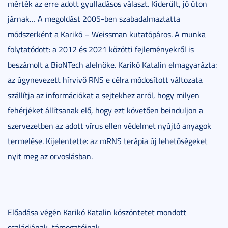
mérték az erre adott gyulladásos választ. Kiderült, jó úton
járnak… A megoldást 2005-ben szabadalmaztatta
módszerként a Karikó – Weissman kutatópáros. A munka
folytatódott: a 2012 és 2021 közötti fejleményekről is
beszámolt a BioNTech alelnöke. Karikó Katalin elmagyarázta:
az úgynevezett hírvivő RNS e célra módosított változata
szállítja az információkat a sejtekhez arról, hogy milyen
fehérjéket állítsanak elő, hogy ezt követően beinduljon a
szervezetben az adott vírus ellen védelmet nyújtó anyagok
termelése. Kijelentette: az mRNS terápia új lehetőségeket
nyit meg az orvoslásban.
Előadása végén Karikó Katalin köszöntetet mondott
családjának, támogatóinak.