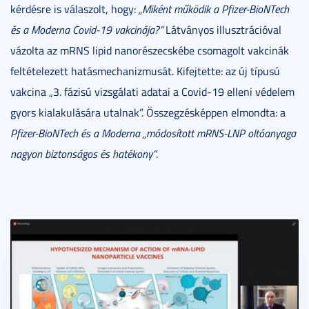
kérdésre is válaszolt, hogy:
„Miként működik a Pfizer-BioNTech
és a Moderna Covid-19 vakcinája?”
Látványos illusztrációval
vázolta az mRNS lipid nanorészecskébe csomagolt vakcinák
feltételezett hatásmechanizmusát. Kifejtette: az új típusú
vakcina „3. fázisú vizsgálati adatai a Covid-19 elleni védelem
gyors kialakulására utalnak”. Összegzésképpen elmondta: a
Pfizer-BioNTech és a Moderna „módosított mRNS-LNP oltóanyaga
nagyon biztonságos és hatékony”
.