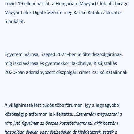
Covid-19 elleni harcát, a Hungarian (Magyar) Club of Chicago
Magyar Lélek Díjjal köszönte meg Karikó Katalin áldozatos
munkáját.
Egyetemi városa, Szeged 2021-ben jelölte díszpolgárának,
míg iskolavárosa és gyermekkori lakóhelye, Kisújszállás
2020-ban adományozott díszpolgári címet Karikó Katalinnak.
A világhíressé lett tudós több fórumon, így a legnagyobb
közösségi platformon is kifejtette:
„Szeretném megosztani a
rám jutó figyelmet az összes kutatótársammal, akik hozzám
hasonlóan éveken vagy évtizedeken át kísérleteztek, tették a