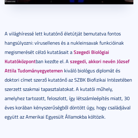
A világhíressé lett kutatónő életútját bemutatva fontos
hangsúlyozni: vírusellenes és a nukleinsavak funkcióinak
Szegedi Biológiai
megismerését célzó kutatásait a
Kutatóközpont
szegedi, akkori nevén József
ban kezdte el. A
Attila Tudományegyetemen
kiváló biológus diplomát és
doktori címet szerző kutatónő az SZBK Biofizikai Intézetében
szerzett szakmai tapasztalatokat. A kutatói műhely,
amelyhez tartozott, feloszlott, így létszámleépítés miatt, 30
éves korában kényszerűségből döntött úgy, hogy családjával
együtt az Amerikai Egyesült Államokba költözik.