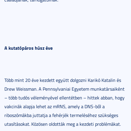
A kutatópáros húsz éve
Több mint 20 éve kezdett együtt dolgozni Karikó Katalin és
Drew Weissman. A Pennsylvaniai Egyetem munkatársaiként
– több tudós véleményével ellentétben – hittek abban, hogy
vakcinák alapja lehet az mRNS, amely a DNS-ből a
riboszómákba juttatja a fehérjék termeléséhez szükséges
utasításokat. Közösen oldották meg a kezdeti problémákat.