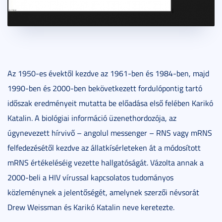
Az 1950-es évektől kezdve az 1961-ben és 1984-ben, majd
1990-ben és 2000-ben bekövetkezett fordulópontig tartó
időszak eredményeit mutatta be előadása első felében Karikó
Katalin. A biológiai információ üzenethordozója, az
úgynevezett hírvivő – angolul messenger – RNS vagy mRNS
felfedezésétől kezdve az állatkísérleteken át a módosított
mRNS értékeléséig vezette hallgatóságát. Vázolta annak a
2000-beli a HIV vírussal kapcsolatos tudományos
közleménynek a jelentőségét, amelynek szerzői névsorát
Drew Weissman és Karikó Katalin neve keretezte.