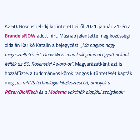
Az 50. Rosenstiel-díj kitüntetettjeiről 2021. január 21-én a
BrandeisNOW
adott hírt. Másnap jelentette meg közösségi
oldalán Karikó Katalin a bejegyzést:
„Ma nagyon nagy
megtiszteltetés ért. Drew Weissman kollegámmal együtt nekünk
ítélték az 50. Rosenstiel Award-ot”
. Magyarázatként azt is
hozzáfűzte: a tudományos körök rangos kitüntetését kapták
meg
„az mRNS technológia kifejlesztéséért, amelyek a
Pfizer/BioNTech
Moderna
és a
vakcinák alapjául szolgálnak”
.