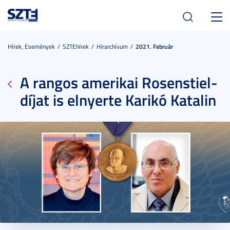
Toggl
navig
Hírek, Események
SZTEhírek
Hírarchívum
2021. Február
A rangos amerikai Rosenstiel-
díjat is elnyerte Karikó Katalin