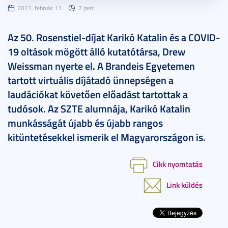
2021. február 11.
7 perc
Az 50. Rosenstiel-díjat Karikó Katalin és a COVID-
19 oltások mögött álló kutatótársa, Drew
Weissman nyerte el. A Brandeis Egyetemen
tartott virtuális díjátadó ünnepségen a
laudációkat követően előadást tartottak a
tudósok. Az SZTE alumnája, Karikó Katalin
munkásságát újabb és újabb rangos
kitüntetésekkel ismerik el Magyarországon is.
Cikk nyomtatás
Link küldés