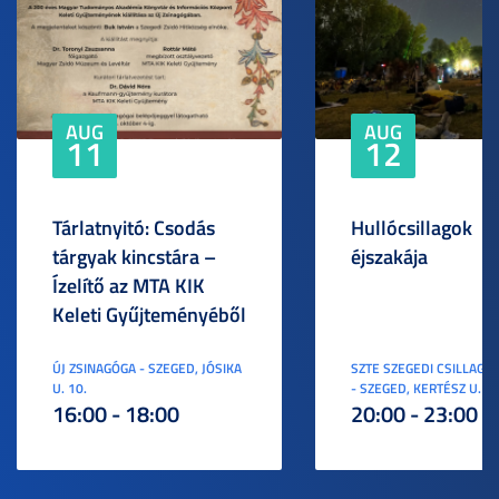
AUG
AUG
11
12
Tárlatnyitó: Csodás
Hullócsillagok
tárgyak kincstára –
éjszakája
Ízelítő az MTA KIK
Keleti Gyűjteményéből
ÚJ ZSINAGÓGA - SZEGED, JÓSIKA
SZTE SZEGEDI CSILLAGV
U. 10.
- SZEGED, KERTÉSZ U. 3.
16:00 - 18:00
20:00 - 23:00