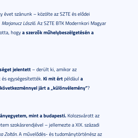
y évet szánunk – közölte az SZTE és elődei
,
Marjanucz László
. Az SZTE BTK Modernkori Magyar
a szerzők műhelybeszélgetésén a
totta, hogy
éget jelentett
– derült ki, amikor az
Ki mit ért
a
k és egységesítették.
például
en következménnyel járt a „különvélemény”
?
ányegyetem, mint a budapesti.
Kolozsvárott az
em szokásrendjével – jellemezte a XIX. századi
ka Zoltán
. A művelődés- és tudománytörténész az