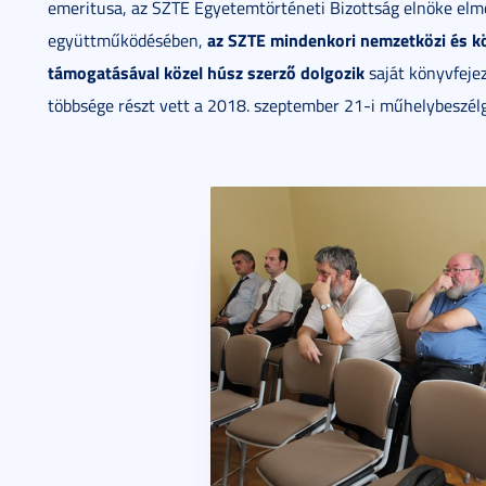
emeritusa, az SZTE Egyetemtörténeti Bizottság elnöke elmo
az SZTE mindenkori nemzetközi és kö
együttműködésében,
támogatásával közel húsz szerző dolgozik
saját könyvfejez
többsége részt vett a 2018. szeptember 21-i műhelybeszé