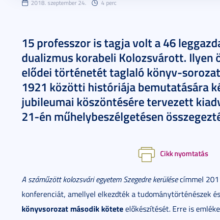
2018. szeptember 24.
4 perc
15 professzor is tagja volt a 46 legga
dualizmus korabeli Kolozsvárott. Ilyen ö
elődei történetét taglaló könyv-soroza
1921 közötti históriája bemutatására k
jubileumai köszöntésére tervezett kia
21-én műhelybeszélgetésen összegezté
Cikk nyomtatás
A száműzött kolozsvári egyetem Szegedre kerülése
címmel 2011
konferenciát, amellyel elkezdték a tudománytörténészek és
könyvsorozat második kötete
előkészítését. Erre is emlék