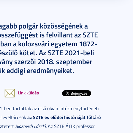
zdagabb polgár közösségének a
sszefüggést is felvillant az SZTE
tban a kolozsvári egyetem 1872-
észülő kötet. Az SZTE 2021-beli
dvány szerzői 2018. szeptember
k eddigi eredményeiket.
Link küldés
-ben tartották az első olyan intézménytörténeti
az SZTE és elődei históriáját föltáró
 levéltárosok
eztetett
Blazovich László
. Az SZTE ÁJTK professor