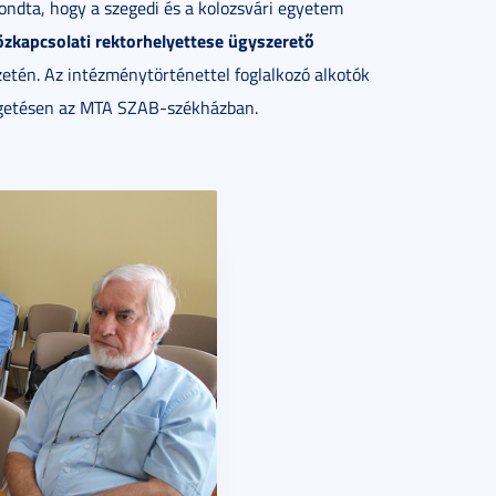
ndta, hogy a szegedi és a kolozsvári egyetem
zkapcsolati rektorhelyettese ügyszerető
etén. Az intézménytörténettel foglalkozó alkotók
lgetésen az MTA SZAB-székházban.