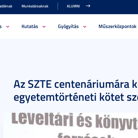
gatóknak
Munkatársaknak
ALUMNI
s
Kutatás
Gyógyítás
Műszerközpontok
Az SZTE centenáriumára k
egyetemtörténeti kötet sze