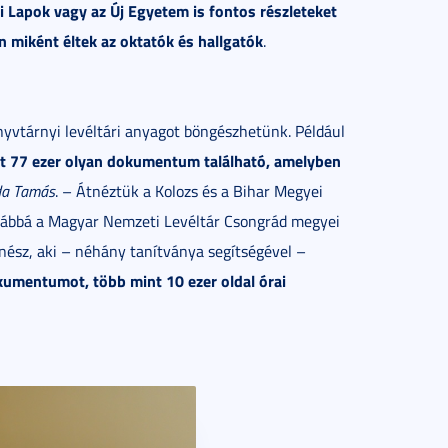
i Lapok vagy az Új Egyetem is fontos részleteket
én miként éltek az oktatók és hallgatók
.
yvtárnyi levéltári anyagot böngészhetünk. Például
t 77 ezer olyan dokumentum található, amelyben
da Tamás
. – Átnéztük a Kolozs és a Bihar Megyei
ovábbá a Magyar Nemzeti Levéltár Csongrád megyei
énész, aki – néhány tanítványa segítségével –
dokumentumot, több mint 10 ezer oldal órai