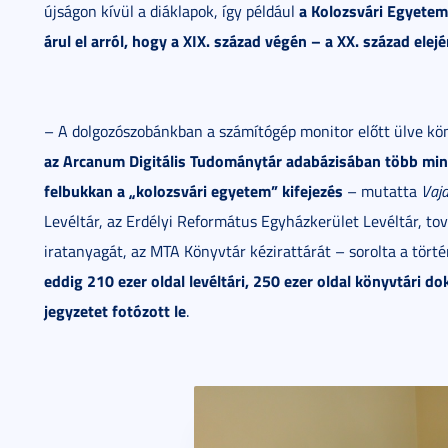
a Kolozsvári Egyetem
újságon kívül a diáklapok, így például
árul el arról, hogy a XIX. század végén – a XX. század elej
– A dolgozószobánkban a számítógép monitor előtt ülve kön
az Arcanum Digitális Tudománytár adabázisában több min
felbukkan a „kolozsvári egyetem” kifejezés
– mutatta
Vaj
Levéltár, az Erdélyi Református Egyházkerület Levéltár, t
iratanyagát, az MTA Könyvtár kézirattárát – sorolta a tört
eddig 210 ezer oldal levéltári, 250 ezer oldal könyvtári 
jegyzetet fotózott le
.