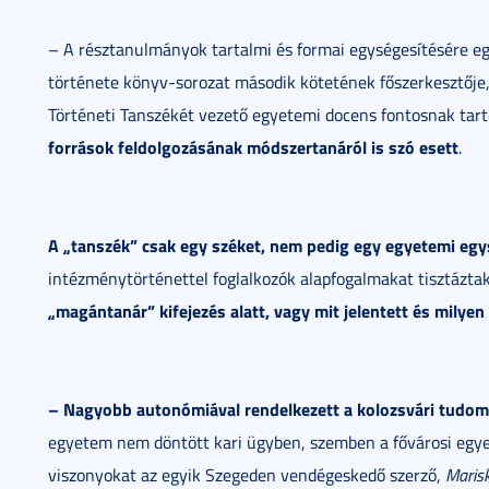
– A résztanulmányok tartalmi és formai egységesítésére eg
története könyv-sorozat második kötetének főszerkesztője
Történeti Tanszékét vezető egyetemi docens fontosnak tar
források feldolgozásának módszertanáról is szó esett
.
A „tanszék” csak egy széket, nem pedig egy egyetemi egys
intézménytörténettel foglalkozók alapfogalmakat tisztázta
„magántanár” kifejezés alatt, vagy mit jelentett és mily
– Nagyobb autonómiával rendelkezett a kolozsvári tudom
egyetem nem döntött kari ügyben, szemben a fővárosi egyet
viszonyokat az egyik Szegeden vendégeskedő szerző,
Maris