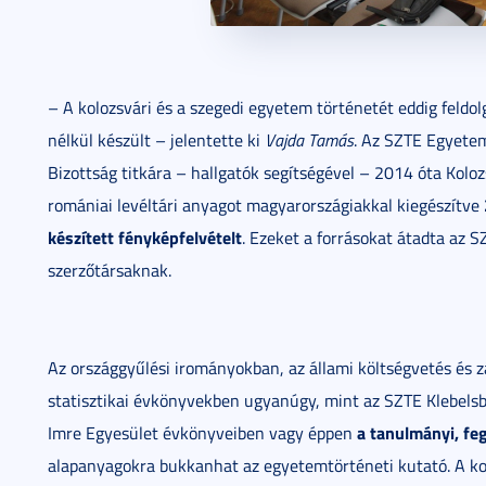
– A kolozsvári és a szegedi egyetem történetét eddig feldol
nélkül készült – jelentette ki
Vajda Tamás
. Az SZTE Egyetem
Bizottság titkára – hallgatók segítségével – 2014 óta Kolo
romániai levéltári anyagot magyarországiakkal kiegészítve
készített fényképfelvételt
. Ezeket a forrásokat átadta az 
szerzőtársaknak.
Az országgyűlési irományokban, az állami költségvetés és 
statisztikai évkönyvekben ugyanúgy, mint az SZTE Klebelsb
a tanulmányi, fe
Imre Egyesület évkönyveiben vagy éppen
alapanyagokra bukkanhat az egyetemtörténeti kutató. A kor