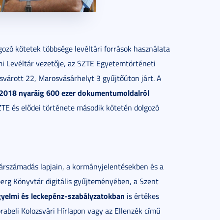
gozó kötetek többsége levéltári források használata
i Levéltár vezetője, az SZTE Egyetemtörténeti
zsvárott 22, Marosvásárhelyt 3 gyűjtőúton járt. A
2018 nyaráig 600 ezer dokumentumoldalról
SZTE és elődei története második kötetén dolgozó
zárszámadás lapjain, a kormányjelentésekben és a
erg Könyvtár digitális gyűjteményében, a Szent
gyelmi és leckepénz-szabályzatokban
is értékes
abeli Kolozsvári Hírlapon vagy az Ellenzék című