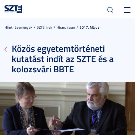
Toggl
navig
Hírek, Események
SZTEhírek
Hírarchívum
2017. Május
Közös egyetemtörténeti
kutatást indít az SZTE és a
kolozsvári BBTE