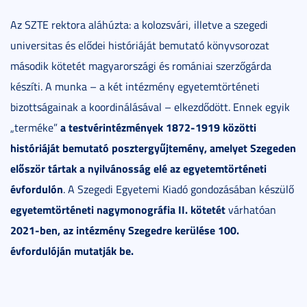
Az SZTE rektora aláhúzta: a kolozsvári, illetve a szegedi
universitas és elődei históriáját bemutató könyvsorozat
második kötetét magyarországi és romániai szerzőgárda
készíti. A munka – a két intézmény egyetemtörténeti
bizottságainak a koordinálásával – elkezdődött. Ennek egyik
a testvérintézmények
1872-1919 közötti
„terméke”
históriáját
bemutató posztergyűjtemény, amelyet Szegeden
először tártak a nyilvánosság elé az egyetemtörténeti
évfordulón
. A Szegedi Egyetemi Kiadó gondozásában készülő
egyetemtörténeti nagymonográfia II. kötetét
várhatóan
2021-ben, az intézmény Szegedre kerülése 100.
évfordulóján mutatják be.