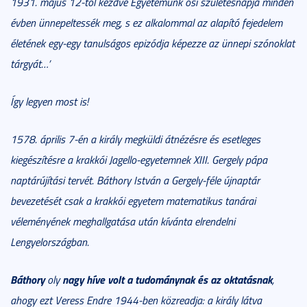
1931. május 12-től kezdve Egyetemünk ősi születésnapja minden
évben ünnepeltessék meg, s ez alkalommal az alapító fejedelem
életének egy-egy tanulságos epizódja képezze az ünnepi szónoklat
tárgyát…’
Így legyen most is!
1578. április 7-én a király megküldi átnézésre és esetleges
kiegészítésre a krakkói Jagello-egyetemnek XIII. Gergely pápa
naptárújítási tervét. Báthory István a Gergely-féle újnaptár
bevezetését csak a krakkói egyetem matematikus tanárai
véleményének meghallgatása után kívánta elrendelni
Lengyelországban.
Báthory
nagy híve volt a tudománynak és az oktatásnak
oly
,
ahogy ezt Veress Endre 1944-ben közreadja: a király látva