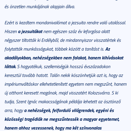
és önzetlen munkájának alapjain állva.
Ezért is kezdtem mondanivalómat a jezsuita rendre való utalással.
a jezsuitákat
Hiszen
nem egészen száz év leforgása alatt
négyszer tiltották ki Erdélyb
ő
l, de mindannyiszor visszatértek és
Az
folytatták munkásságukat, többek között a tanítást is.
akadályokban, nehézségekben nem falakat, hanem kihívásokat
láttak.
S hagyatékuk, szellemiségük hosszú évszázadokon
keresztül tovább hatott. Talán nekik köszönhetjük azt is, hogy az
impériumváltáskor ellehetetlenített egyetem nem megsz
ű
nt, hanem
új otthont keresett magának, majd visszatért Kolozsvárra. S ki
tudja, Szent Ignác makacsságának példája lehetett az ösztönz
ő
a nehézségek, felforduló világrendek, egyéni és
arra, hogy
közösségi tragédiák ne megsz
ű
ntessék a magyar egyetemet,
hanem ahhoz vezessenek, hogy ma két színvonalas