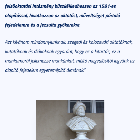
fels
ő
oktatási intézmény büszkélkedhessen az 1581-es
alapítással, hivatkozzon az oktatást, m
ű
veltséget pártoló
fejedelemre és a jezsuita gyökerekre
.
Azt kívánom mindannyiunknak, szegedi és kolozsvári oktatóknak,
kutatóknak és diákoknak egyaránt, hogy ez a kitartás, ez a
munkamorál jellemezze munkánkat, méltó megvalósítói legyünk az
alapító fejedelem egyetemépít
ő
álmának.”