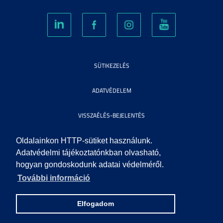
SÜTIKEZELÉS
ADATVÉDELEM
VISSZAÉLÉS-BEJELENTÉS
KÖZÉRDEKŰ ADATOK
Oldalainkon HTTP-sütiket használunk.
Adatvédelmi tájékoztatónkban olvasható,
hogyan gondoskodunk adatai védelméről.
IMPRESSZUM
További információ
SEGÍTSÉG
Elfogadom
© 2010 SZEGEDI TUDOMÁNYEGYETEM. MINDEN JOG FENNTARTVA.