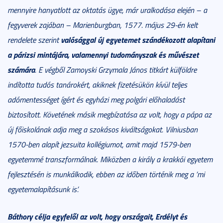
mennyire hanyatlott az oktatás ügye, már uralkodása elején – a
fegyverek zajában – Marienburgban, 1577. május 29-én kelt
valósággal új egyetemet szándékozott alapítani
rendelete szerint
a párizsi mintájára, valamennyi tudományszak és művészet
számára
. E végből Zamoyski Grzymala János titkárt külföldre
indította tudós tanárokért, akiknek fizetésükön kívül teljes
adómentességet ígért és egyházi meg polgári előhaladást
biztosított. Követének másik megbízatása az volt, hogy a pápa az
új főiskolának adja meg a szokásos kiváltságokat. Vilniusban
1570-ben alapít jezsuita kollégiumot, amit majd 1579-ben
egyetemmé transzformálnak. Miközben a király a krakkói egyetem
fejlesztésén is munkálkodik, ebben az időben történik meg a ’mi
egyetemalapításunk is’.
Báthory célja egyfelől az volt, hogy országait, Erdélyt és