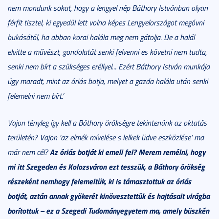
nem mondunk sokat, hogy a lengyel nép Báthory Istvánban olyan
férfit tisztel, ki egyedül lett volna képes Lengyelországot megóvni
bukásától, ha abban korai halála meg nem gátolja. De a halál
elvitte a művészt, gondolatát senki felvenni es követni nem tudta,
senki nem bírt a szükséges eréllyel... Ezért Báthory István munkája
úgy maradt, mint az óriás botja, melyet a gazda halála után senki
felemelni nem bírt.’
Vajon tényleg így kell a Báthory örökségre tekintenünk az oktatás
területén? Vajon ’az elmék mívelése s lelkek üdve eszközlése’ ma
Az óriás botját ki emeli fel? Merem remélni, hogy
már nem cél?
mi itt Szegeden és Kolozsváron ezt tesszük, a Báthory örökség
részeként nemhogy felemeltük, ki is támasztottuk az óriás
botját, aztán annak gyökerét kinövesztettük és hajtásait virágba
borítottuk – ez a Szegedi Tudományegyetem ma, amely büszkén