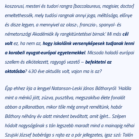
koszorusi, mesteri és tudori rangra [baccalaureus, magisier, doctor]
emeltethessék, mely tudósi rangnak annyi joga, méltósága, előnye
és disze legyen, a mennyivel az olasz-, franczia-, spanyol- és
cél
németországi Akadémiák ily rangkitüntetései birnak.’ Mi más
volt
hogy iskoláink versenyképesek tudjanak lenni
ez, ha nem az,
a korabeli nyugat-európai egyetemekkel
. Micsoda haladó európai
befektetni az
szellem és elkötelezett, ragyogó vezető –
oktatásba
? 430 éve aktuális volt, vajon ma is az?
Épp ehhez írja a lengyel Natanson-Leski János Báthoryról: ’Halála
mint a ménkű jött, zúzva, pusztítva, megszakítva élete fonalát
abban a pillanatban, mikor tőle még annyit reméltünk, habár
Báthory néhány év alatt mindent beváltott, amit ígért... Szépen
hódolt nagyságának s tán legszebb maradt mind a mainapig néhai
Szujski József babérága s rajta ez a pár jellegzetes, igaz szó: Talán