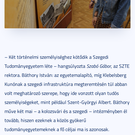
– Két történelmi személyiséghez kötődik a Szegedi
Tudományegyetem léte – hangsúlyozta
Szabó Gábor
, az SZTE
rektora. Báthory István: az egyetemalapító, míg Klebelsberg
Kunónak a szegedi infrastruktúra megteremtésén túl abban
volt meghatározó szerepe, hogy ide vonzott olyan tudós
személyiségeket, mint például Szent-Györgyi Albert. Báthory
műve két mai – a kolozsvári és a szegedi – intézményben él
tovább, hiszen ezeknek a közös gyökerű
tudományegyetemeknek a fő céljai ma is azonosak.