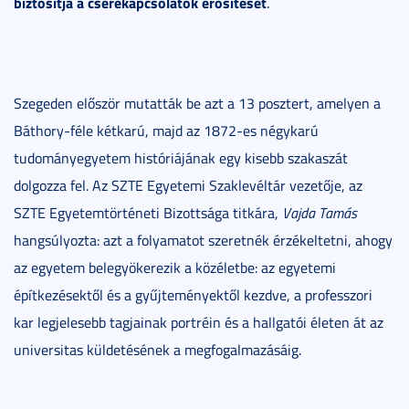
biztosítja a cserekapcsolatok erősítését
.
Szegeden először mutatták be azt a 13 posztert, amelyen a
Báthory-féle kétkarú, majd az 1872-es négykarú
tudományegyetem históriájának egy kisebb szakaszát
dolgozza fel. Az SZTE Egyetemi Szaklevéltár vezetője, az
SZTE Egyetemtörténeti Bizottsága titkára,
Vajda Tamás
hangsúlyozta: azt a folyamatot szeretnék érzékeltetni, ahogy
az egyetem belegyökerezik a közéletbe: az egyetemi
építkezésektől és a gyűjteményektől kezdve, a professzori
kar legjelesebb tagjainak portréin és a hallgatói életen át az
universitas küldetésének a megfogalmazásáig.