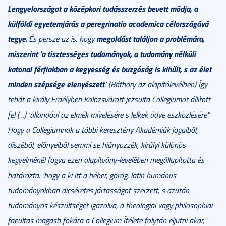
Lengyelországot a középkori tudásszerzés bevett módja, a
külföldi egyetemjárás a peregrinatio academica célországává
tegye.
megoldást találjon a problémára,
És persze az is, hogy
miszerint ’a tisztességes tudományok, a tudomány nélküli
katonai férfiakban a kegyesség és buzgóság is kihűlt, s az élet
minden szépsége elenyészett
.’ (Báthory az alapítólevélben) Így
tehát a király Erdélyben Kolozsvárott jezsuita Collegiumot állított
fel (…) 'állandóul az elmék mívelésére s lelkek üdve eszközlésére”.
Hogy a Collegiumnak a többi keresztény Akadémiák jogaiból,
díszéből, előnyeiből semmi se hiányozzék, királyi különös
kegyelménél fogva ezen alapítvány-levelében megállapította és
határozta: ’hogy a ki itt a héber, görög, latin humánus
tudományokban dicséretes jártasságot szerzett, s azután
tudományos készültségét igazolva, a theologiai vagy philosophiai
faeultas magasb fokára a Collegium Ítélete folytán eljutni akar,