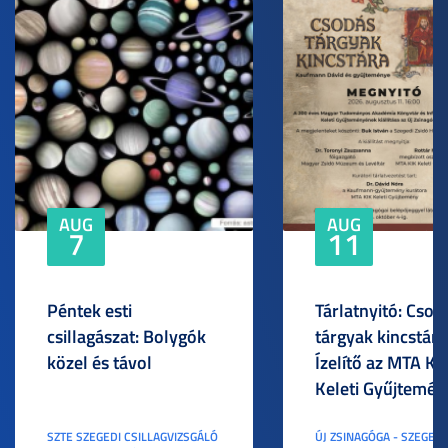
AUG
AUG
7
11
Péntek esti
Tárlatnyitó: Csod
csillagászat: Bolygók
tárgyak kincstára
közel és távol
Ízelítő az MTA KI
Keleti Gyűjtemén
SZTE SZEGEDI CSILLAGVIZSGÁLÓ
ÚJ ZSINAGÓGA - SZEGED,