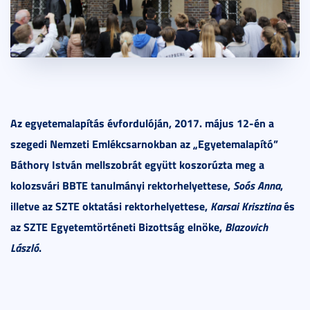
Az egyetemalapítás évfordulóján, 2017. május 12-én a
szegedi Nemzeti Emlékcsarnokban az „Egyetemalapító”
Báthory István mellszobrát együtt koszorúzta meg a
kolozsvári BBTE
tanulmányi rektorhelyettese,
Soós Anna
,
illetve az SZTE oktatási rektorhelyettese,
Karsai Krisztina
és
az SZTE Egyetemtörténeti Bizottság elnöke,
Blazovich
László
.