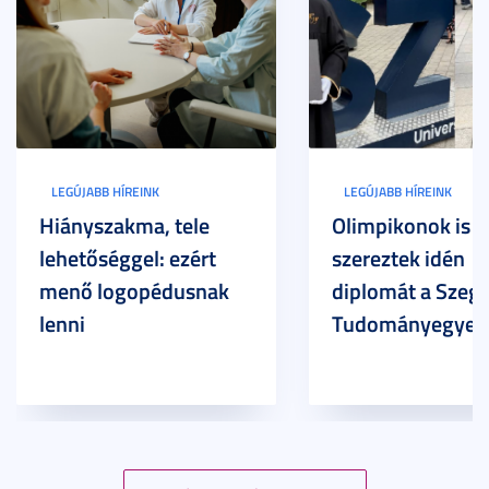
LEGÚJABB HÍREINK
LEGÚJABB HÍREINK
Hiányszakma, tele
Olimpikonok is
lehetőséggel: ezért
szereztek idén
menő logopédusnak
diplomát a Szege
lenni
Tudományegyet