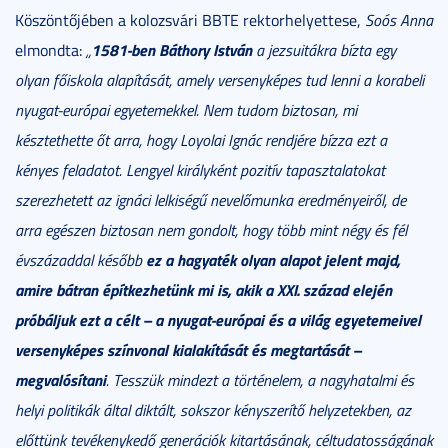
Köszöntőjében a kolozsvári BBTE rektorhelyettese,
Soós Anna
1581-ben Báthory István
elmondta:
„
a jezsuitákra bízta egy
olyan f
ő
iskola alapítását, amely versenyképes tud lenni a korabeli
nyugat-európai egyetemekkel. Nem tudom biztosan, mi
késztethette
ő
t arra, hogy Loyolai Ignác rendjére bízza ezt a
kényes feladatot. Lengyel királyként pozitív tapasztalatokat
szerezhetett az ignáci lelkiség
ű
nevel
ő
munka eredményeir
ő
l, de
arra egészen biztosan nem gondolt, hogy több mint négy és fél
ez a hagyaték olyan alapot jelent majd,
évszázaddal kés
ő
bb
amire bátran építkezhetünk mi is, akik a XXI. század elején
próbáljuk ezt a célt – a nyugat-európai és a világ egyetemeivel
versenyképes színvonal kialakítását és megtartását –
megvalósítani
. Tesszük mindezt a történelem, a nagyhatalmi és
helyi politikák által diktált, sokszor kényszerít
ő
helyzetekben, az
el
ő
ttünk tevékenyked
ő
generációk kitartásának, céltudatosságának