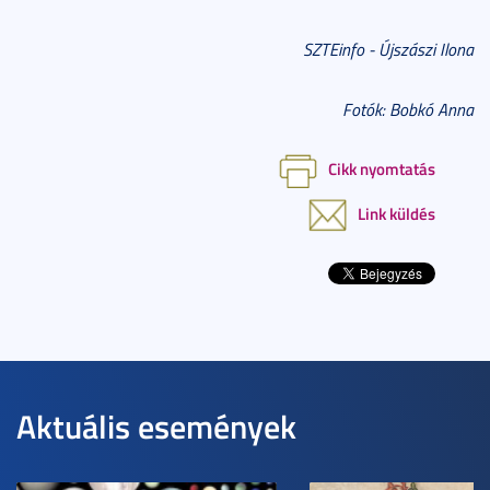
SZTEinfo - Újszászi Ilona
Fotók: Bobkó Anna
Cikk nyomtatás
Link küldés
Aktuális események