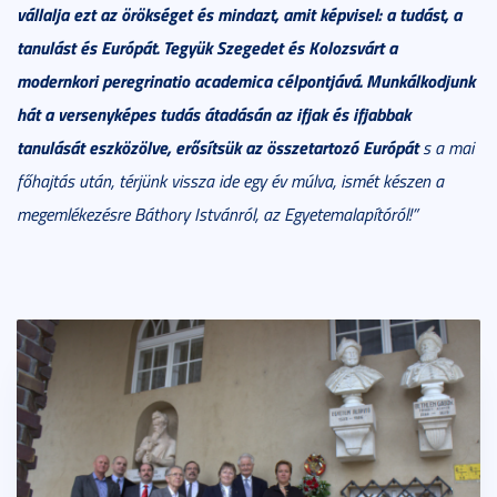
vállalja ezt az örökséget és mindazt, amit képvisel: a tudást, a
tanulást és Európát. Tegyük Szegedet és Kolozsvárt a
modernkori peregrinatio academica célpontjává. Munkálkodjunk
hát a versenyképes tudás átadásán az ifjak és ifjabbak
tanulását eszközölve, erősítsük az összetartozó Európát
s a mai
főhajtás után, térjünk vissza ide egy év múlva, ismét készen a
megemlékezésre Báthory Istvánról, az Egy
etemalapítóról!”