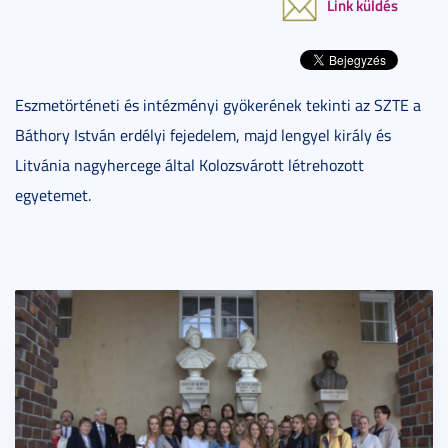
Link küldés
Eszmetörténeti és intézményi gyökerének tekinti az SZTE a
Báthory István erdélyi fejedelem, majd lengyel király és
Litvánia nagyhercege által Kolozsvárott létrehozott
egyetemet.