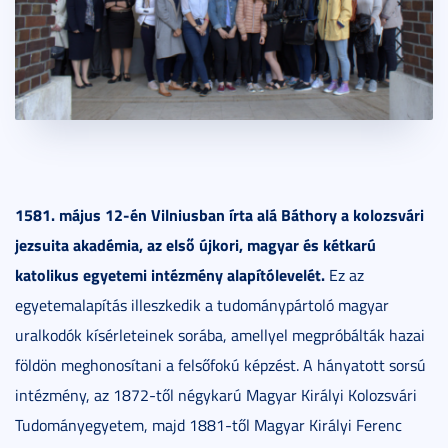
1581. május 12-én Vilniusban írta alá Báthory a kolozsvári
jezsuita akadémia, az első újkori, magyar és kétkarú
katolikus egyetemi intézmény alapítólevelét.
Ez az
egyetemalapítás illeszkedik a tudománypártoló magyar
uralkodók kísérleteinek sorába, amellyel megpróbálták hazai
földön meghonosítani a felsőfokú képzést. A hányatott sorsú
intézmény, az 1872-től négykarú Magyar Királyi Kolozsvári
Tudományegyetem, majd 1881-től Magyar Királyi Ferenc