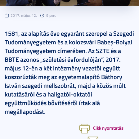
2017. május 12.
9 perc
1581, az alapítás éve egyaránt szerepel a Szegedi
Tudományegyetem és a kolozsvári Babeş-Bolyai
Tudományegyetem címerében. Az SZTE és a
BBTE azonos „születési évfordulóján”, 2017.
május 12-én a két intézmény vezetői együtt
koszorúzták meg az egyetemalapító Báthory
István szegedi mellszobrát, majd a közös múlt
kutatásáról és a hallgatói-oktatói
együttműködés bővítéséről írtak alá
megállapodást.
Cikk nyomtatás