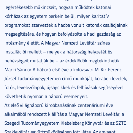
legértékesebb műkincseit, hogyan működtek katonai
kórházak az egyetem berkein belül, milyen karitatív
programokat szerveztek a hadba vonult katonák családjainak
megsegítésére, és hogyan befolyásolta a hadi gazdaság az
intézmény életét. A Magyar Nemzeti Levéltár színes
installációi mellett – melyek a hátország helyzetét és
nehézségeit mutatják be – az érdeklődők megtekinthetik
Márki Sándor A háború első éve a kolozsvári M. Kir. Ferenc
József Tudományegyetemen című munkáját, korabeli levelek,
fotók, levelezőlapok, újságcikkek és felhívások segítségével
követhetik nyomon a háború eseményeit.
Az első világháború kirobbanásának centenáriumi éve
alkalmából rendezett kiállítás a Magyar Nemzeti Levéltár, a
Szegedi Tudományegyetem Klebelsberg Könyvtár és az SZTE
Szaklevéltár együttműködésében jött létre. Az anyagot