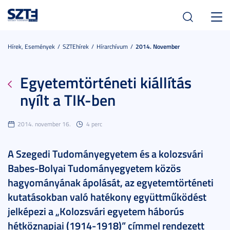
Toggl
navig
Hírek, Események
SZTEhírek
Hírarchívum
2014. November
Egyetemtörténeti kiállítás
nyílt a TIK-ben
2014. november 16.
4 perc
A Szegedi Tudományegyetem és a kolozsvári
Babes-Bolyai Tudományegyetem közös
hagyományának ápolását, az egyetemtörténeti
kutatásokban való hatékony együttműködést
jelképezi a „Kolozsvári egyetem háborús
hétköznapjai (1914-1918)” címmel rendezett