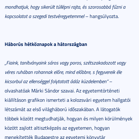
mondhatjuk, hogy sikerült túllépni rajta, és szorosabbá fűzni a
kapcsolatot a szegedi testvéregyetemmel
– hangsúlyozta.
Háborús hétköznapok a hátországban
„Fiaink, tanítványaink sáros vagy poros, szétszakadozott vagy
véres ruhában rohannak előre, mind előbbre, s fegyvereik éle
kicsorbul az ellenséggel folytatott ádáz küzdelemben”
–
olvashatóak Márki Sándor szavai.
Az egyetemtörténeti
kiállításon grafikon ismerteti a kolozsvári egyetem hallgatói
létszámát az első világháború időszakában. A látogatók
többek között megtudhatják, hogyan és milyen körülmények
között zajlott altisztképzés az egyetemen, hogyan
menekítették Budapestre az egyetemi könyvtár