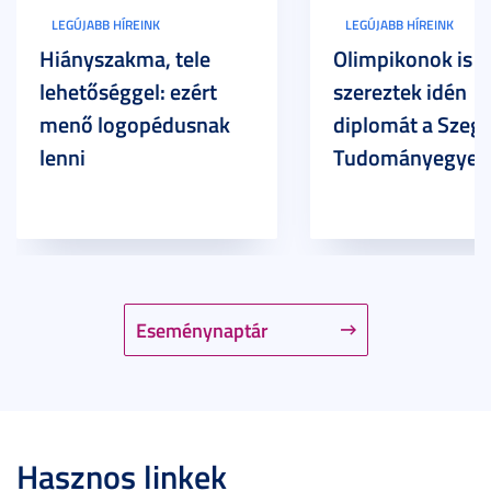
LEGÚJABB HÍREINK
LEGÚJABB HÍREINK
Hiányszakma, tele
Olimpikonok is
lehetőséggel: ezért
szereztek idén
menő logopédusnak
diplomát a Szege
lenni
Tudományegyet
Eseménynaptár
Hasznos linkek