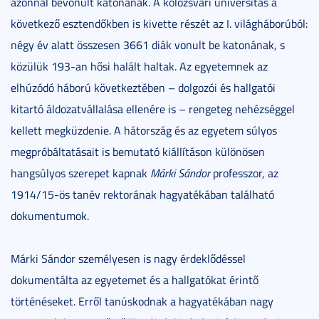
azonnal bevonult katonának. A kolozsvári universitas a
következő esztendőkben is kivette részét az I. világháborúból:
négy év alatt összesen 3661 diák vonult be katonának, s
közülük 193-an hősi halált haltak. Az egyetemnek az
elhúzódó háború következtében – dolgozói és hallgatói
kitartó áldozatvállalása ellenére is – rengeteg nehézséggel
kellett megküzdenie. A hátország és az egyetem súlyos
megpróbáltatásait is bemutató kiállításon különösen
hangsúlyos szerepet kapnak
Márki Sándor
professzor, az
1914/15-ös tanév rektorának hagyatékában található
dokumentumok.
Márki Sándor személyesen is nagy érdeklődéssel
dokumentálta az egyetemet és a hallgatókat érintő
történéseket. Erről tanúskodnak a hagyatékában nagy