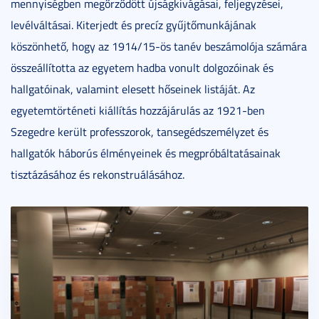
mennyiségben megőrződött újságkivágásai, feljegyzései,
levélváltásai. Kiterjedt és precíz gyűjtőmunkájának
köszönhető, hogy az 1914/15-ös tanév beszámolója számára
összeállította az egyetem hadba vonult dolgozóinak és
hallgatóinak, valamint elesett hőseinek listáját. Az
egyetemtörténeti kiállítás hozzájárulás az 1921-ben
Szegedre került professzorok, tansegédszemélyzet és
hallgatók háborús élményeinek és megpróbáltatásainak
tisztázásához és rekonstruálásához.