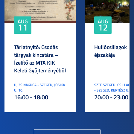
AUG
AUG
11
12
Tárlatnyitó: Csodás
Hullócsillagok
tárgyak kincstára –
éjszakája
Ízelítő az MTA KIK
Keleti Gyűjteményéből
ÚJ ZSINAGÓGA - SZEGED, JÓSIKA
SZTE SZEGEDI CSILLAGV
U. 10.
- SZEGED, KERTÉSZ U. 3.
16:00 - 18:00
20:00 - 23:00