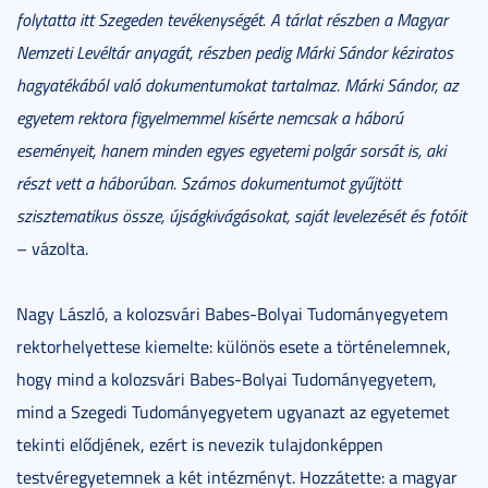
folytatta itt Szegeden tevékenységét. A tárlat részben a Magyar
Nemzeti Levéltár anyagát, részben pedig Márki Sándor kéziratos
hagyatékából való dokumentumokat tartalmaz. Márki Sándor, az
egyetem rektora figyelmemmel kísérte nemcsak a háború
eseményeit, hanem minden egyes egyetemi polgár sorsát is, aki
részt vett a háborúban. Számos dokumentumot gyűjtött
szisztematikus össze, újságkivágásokat, saját levelezését és fotóit
– vázolta.
Nagy László, a kolozsvári Babes-Bolyai Tudományegyetem
rektorhelyettese kiemelte: különös esete a történelemnek,
hogy mind a kolozsvári Babes-Bolyai Tudományegyetem,
mind a Szegedi Tudományegyetem ugyanazt az egyetemet
tekinti elődjének, ezért is nevezik tulajdonképpen
testvéregyetemnek a két intézményt. Hozzátette: a magyar