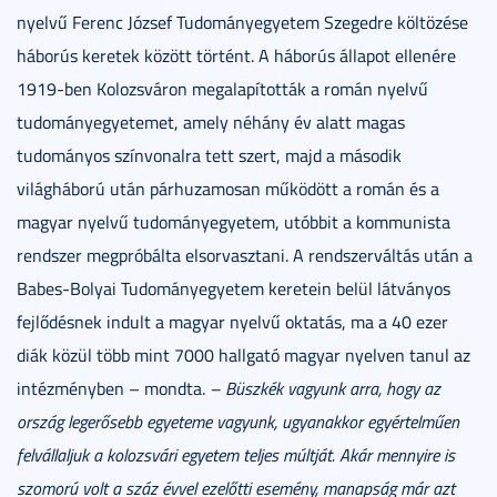
nyelvű Ferenc József Tudományegyetem Szegedre költözése
háborús keretek között történt. A háborús állapot ellenére
1919-ben Kolozsváron megalapították a román nyelvű
tudományegyetemet, amely néhány év alatt magas
tudományos színvonalra tett szert, majd a második
világháború után párhuzamosan működött a román és a
magyar nyelvű tudományegyetem, utóbbit a kommunista
rendszer megpróbálta elsorvasztani. A rendszerváltás után a
Babes-Bolyai Tudományegyetem keretein belül látványos
fejlődésnek indult a magyar nyelvű oktatás, ma a 40 ezer
diák közül több mint 7000 hallgató magyar nyelven tanul az
intézményben – mondta.
– Büszkék vagyunk arra, hogy az
ország legerősebb egyeteme vagyunk, ugyanakkor egyértelműen
felvállaljuk a kolozsvári egyetem teljes múltját. Akár mennyire is
szomorú volt a száz évvel ezelőtti esemény, manapság már azt