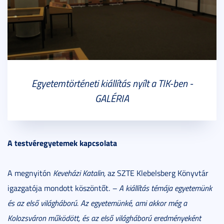
Egyetemtörténeti kiállítás nyílt a TIK-ben -
GALÉRIA
A testvéregyetemek kapcsolata
A megnyitón
Keveházi Katalin,
az SZTE Klebelsberg Könyvtár
igazgatója mondott köszöntőt.
– A kiállítás témája egyetemünk
és az első világháború. Az egyetemünké, ami akkor még a
Kolozsváron működött, és az első világháború eredményeként