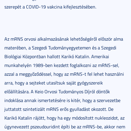
szerepét a COVID-19 vakcina kifejlesztésében.
Az mRNS orvosi alkalmazásának lehetőségéről először alma
materében, a Szegedi Tudományegyetemen és a Szegedi
Biológiai Központban hallott Karikó Katalin. Amerikai
munkahelyén 1989-ben kezdett foglalkozni az mRNS-sel,
azzal a meggyőződéssel, hogy az mRNS-t fel lehet használni
arra, hogy a sejteket utasítsuk saját gyógyszereik
előállítására. A Keio Orvosi Tudományos Díjról döntők
indoklása annak ismertetésére is kitér, hogy a szervezetbe
juttatott szintetizált mRNS erős gyulladást okozott. De
Karikó Katalin rájött, hogy ha egy módosított nukleozidot, az
úgynevezett pszeudouridint építi be az mRNS-be, akkor nem