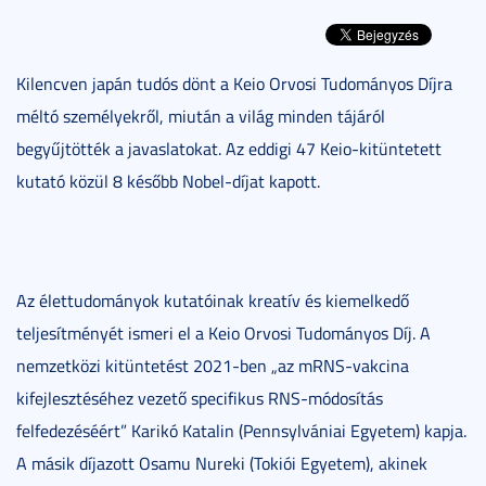
Kilencven japán tudós dönt a Keio Orvosi Tudományos Díjra
méltó személyekről, miután a világ minden tájáról
begyűjtötték a javaslatokat. Az eddigi 47 Keio-kitüntetett
kutató közül 8 később Nobel-díjat kapott.
Az élettudományok kutatóinak kreatív és kiemelkedő
teljesítményét ismeri el a Keio Orvosi Tudományos Díj. A
nemzetközi kitüntetést 2021-ben „az mRNS-vakcina
kifejlesztéséhez vezető specifikus RNS-módosítás
felfedezéséért” Karikó Katalin (Pennsylvániai Egyetem) kapja.
A másik díjazott Osamu Nureki (Tokiói Egyetem), akinek