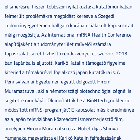
elismerésre, hiszen többször nyilatkozta: a kutatómunkában
felmerült problémákra megoldást keresve a Szegedi
Tudományegyetemen hallgató korában kialakult kapcsolatait
máig mozgósítja. Az International mRNA Health Conference
alapítójaként a tudományterület művelői számára
tapasztalatcserét biztosító rendezvényeket szervez, 2013-
ban Japánba is eljutott. Karikó Katalin támogató figyelme
kiterjed a témakörével foglalkozó japán kutatókra is. A
Pennsylvániai Egyetemen együtt dolgozott Hiromi
Muramatsuval, aki a németországi biotechnológiai cégnél is
segítette munkáját. Ők indították be a BioNTech „nukleozid-
módosított mRNS-programját”. E kapcsolat másik eredménye
az a japán televízióban közreadott ismeretterjesztő film,
amelyben Hiromi Muramatsu és a Nobel-díjas Shinya
Yamanaka magyarázta el Karikó Katalin felfedezésének