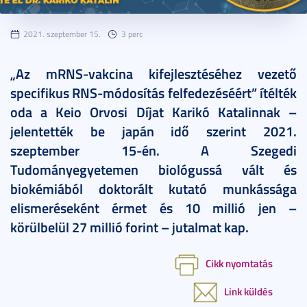
2021. szeptember 15.
3 perc
„Az mRNS-vakcina kifejlesztéséhez vezető
specifikus RNS-módosítás felfedezéséért” ítélték
oda a Keio Orvosi Díjat Karikó Katalinnak –
jelentették be japán idő szerint 2021.
szeptember 15-én. A Szegedi
Tudományegyetemen biológussá vált és
biokémiából doktorált kutató munkássága
elismeréseként érmet és 10 millió jen –
körülbelül 27 millió forint – jutalmat kap.
Cikk nyomtatás
Link küldés