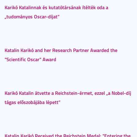
Karikó Katalinnak és kutatótársának ítélték oda a
„tudományos Oscar-díjat”
Katalin Karikó and her Research Partner Awarded the
"Scientific Oscar" Award
Karikó Katalin átvette a Reichstein-érmet, ezzel „a Nobel-díj
tágas előszobájába lépett”
Katalin Karikó Received the Reichstein Medal: "Entering the