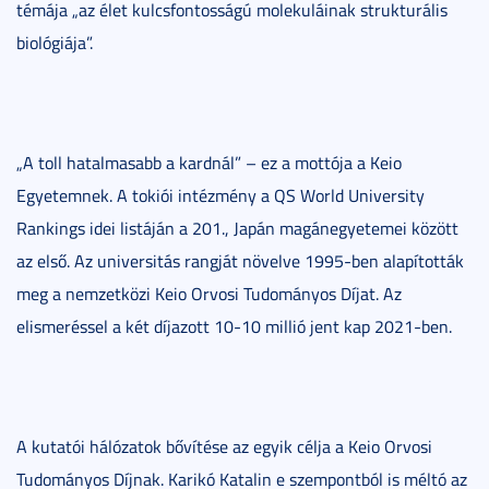
témája „az élet kulcsfontosságú molekuláinak strukturális
biológiája”.
„A toll hatalmasabb a kardnál” – ez a mottója a Keio
Egyetemnek. A tokiói intézmény a QS World University
Rankings idei listáján a 201., Japán magánegyetemei között
az első. Az universitás rangját növelve 1995-ben alapították
meg a nemzetközi Keio Orvosi Tudományos Díjat. Az
elismeréssel a két díjazott 10-10 millió jent kap 2021-ben.
A kutatói hálózatok bővítése az egyik célja a Keio Orvosi
Tudományos Díjnak. Karikó Katalin e szempontból is méltó az