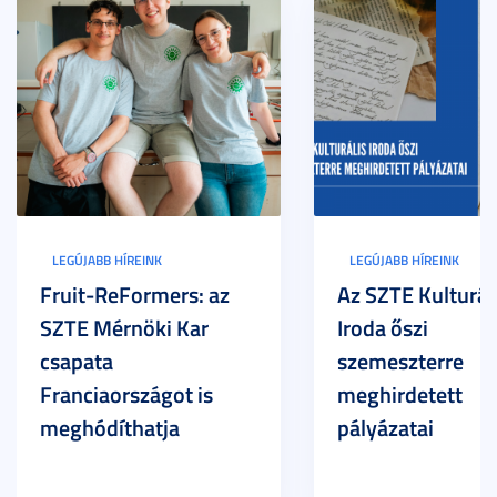
LEGÚJABB HÍREINK
LEGÚJABB HÍREINK
Fruit-ReFormers: az
Az SZTE Kulturál
SZTE Mérnöki Kar
Iroda őszi
csapata
szemeszterre
Franciaországot is
meghirdetett
meghódíthatja
pályázatai