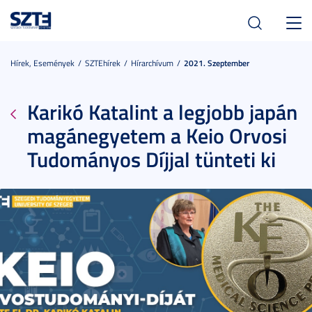
Toggl
navig
Hírek, Események
SZTEhírek
Hírarchívum
2021. Szeptember
Karikó Katalint a legjobb japán
magánegyetem a Keio Orvosi
Tudományos Díjjal tünteti ki