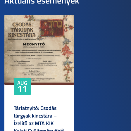
Aktuális események
AUG
11
Tárlatnyitó: Csodás
tárgyak kincstára –
Ízelítő az MTA KIK
Keleti Gyűjteményéből