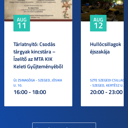
AUG
AUG
11
12
Tárlatnyitó: Csodás
Hullócsillagok
tárgyak kincstára –
éjszakája
Ízelítő az MTA KIK
Keleti Gyűjteményéből
ÚJ ZSINAGÓGA - SZEGED, JÓSIKA
SZTE SZEGEDI CSILLAGV
U. 10.
- SZEGED, KERTÉSZ U. 3.
16:00 - 18:00
20:00 - 23:00