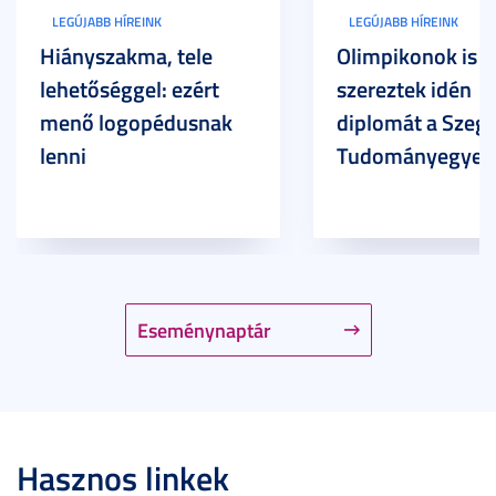
LEGÚJABB HÍREINK
LEGÚJABB HÍREINK
Hiányszakma, tele
Olimpikonok is
lehetőséggel: ezért
szereztek idén
menő logopédusnak
diplomát a Szege
lenni
Tudományegyet
Eseménynaptár
Hasznos linkek