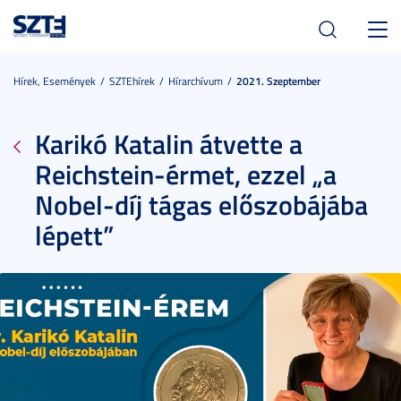
Toggl
navig
Hírek, Események
SZTEhírek
Hírarchívum
2021. Szeptember
Karikó Katalin átvette a
Reichstein-érmet, ezzel „a
Nobel-díj tágas előszobájába
lépett”