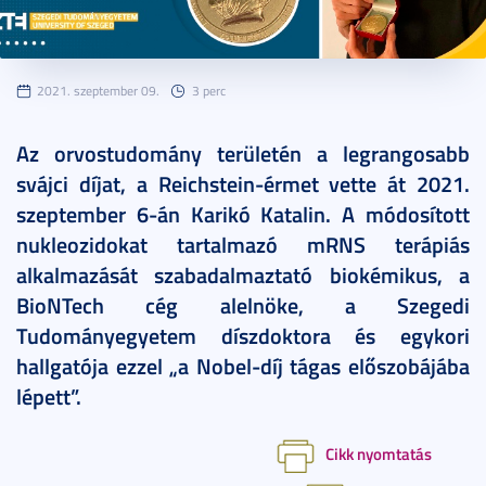
2021. szeptember 09.
3 perc
Az orvostudomány területén a legrangosabb
svájci díjat, a Reichstein-érmet vette át 2021.
szeptember 6-án Karikó Katalin. A módosított
nukleozidokat tartalmazó mRNS terápiás
alkalmazását szabadalmaztató biokémikus, a
BioNTech cég alelnöke, a Szegedi
Tudományegyetem díszdoktora és egykori
hallgatója ezzel „a Nobel-díj tágas előszobájába
lépett”.
Cikk nyomtatás