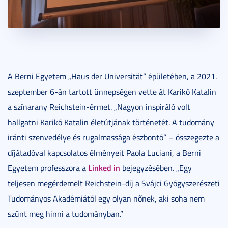
A Berni Egyetem „Haus der Universität” épületében, a 2021.
szeptember 6-án tartott ünnepségen vette át Karikó Katalin
a színarany Reichstein-érmet. „Nagyon inspiráló volt
hallgatni Karikó Katalin életútjának történetét. A tudomány
iránti szenvedélye és rugalmassága észbontó” – összegezte a
díjátadóval kapcsolatos élményeit Paola Luciani, a Berni
Linked in
Egyetem professzora a
bejegyzésében. „Egy
teljesen megérdemelt Reichstein-díj a Svájci Gyógyszerészeti
Tudományos Akadémiától egy olyan nőnek, aki soha nem
szűnt meg hinni a tudományban.”