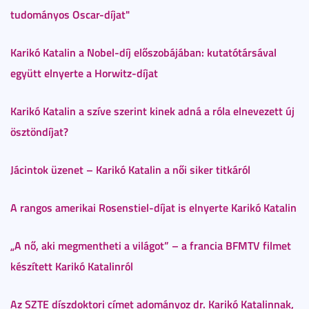
tudományos Oscar-díjat"
Karikó Katalin a Nobel-díj előszobájában: kutatótársával
együtt elnyerte a Horwitz-díjat
Karikó Katalin a szíve szerint kinek adná a róla elnevezett új
ösztöndíjat?
Jácintok üzenet – Karikó Katalin a női siker titkáról
A rangos amerikai Rosenstiel-díjat is elnyerte Karikó Katalin
„A nő, aki megmentheti a világot” – a francia BFMTV filmet
készített Karikó Katalinról
Az SZTE díszdoktori címet adományoz dr. Karikó Katalinnak,