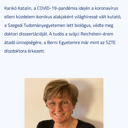
Karikó Katalin, a COVID-19-pandémia idején a koronavírus
elleni küzdelem ikonikus alakjaként világhíressé vált kutató,
a Szegedi Tudományegyetemen lett biológus, védte meg
doktori disszertációját. A tudós a svájci Reichstein-érem
átadó ünnepségére, a Berni Egyetemre már mint az SZTE
díszdoktora érkezett.