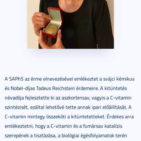
A SAPhS az érme elnevezésével emlékeztet a svájci kémikus
és Nobel-díjas Tadeus Reichstein érdemeire. A kitüntetés
névadója fejlesztette ki az aszkorbinsav, vagyis a C-vitamin
szintézisét, ezáltal lehetővé tette annak ipari előállítását. A
C-vitamin mintegy összeköti a kitüntetetteket. Érdekes arra
emlékeztetni, hogy a C-vitamin és a fumársav katalízis
szerepének a tisztázása, a biológiai égésfolyamatok terén