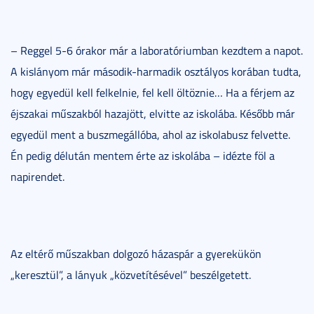
– Reggel 5-6 órakor már a laboratóriumban kezdtem a napot.
A kislányom már második-harmadik osztályos korában tudta,
hogy egyedül kell felkelnie, fel kell öltöznie… Ha a férjem az
éjszakai műszakból hazajött, elvitte az iskolába. Később már
egyedül ment a buszmegállóba, ahol az iskolabusz felvette.
Én pedig délután mentem érte az iskolába – idézte föl a
napirendet.
Az eltérő műszakban dolgozó házaspár a gyerekükön
„keresztül”, a lányuk „közvetítésével” beszélgetett.