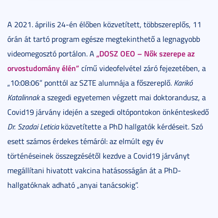
A 2021. április 24-én élőben közvetített, többszereplős, 11
órán át tartó program egésze megtekinthető a legnagyobb
„DOSZ OEO – Nők szerepe az
videomegosztó portálon. A
orvostudomány élén”
című videofelvétel záró fejezetében, a
„10:08:06” ponttól az SZTE alumnája a főszereplő.
Karikó
Katalinnak
a szegedi egyetemen végzett mai doktorandusz, a
Covid19 járvány idején a szegedi oltópontokon önkénteskedő
Dr. Szadai Leticia
közvetítette a PhD hallgatók kérdéseit. Szó
esett számos érdekes témáról: az elmúlt egy év
történéseinek összegzésétől kezdve a Covid19 járványt
megállítani hivatott vakcina hatásosságán át a PhD-
hallgatóknak adható „anyai tanácsokig”.