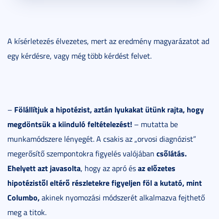
A kísérletezés élvezetes, mert az eredmény magyarázatot ad
egy kérdésre, vagy még több kérdést felvet.
Fölállítjuk a hipotézist, aztán lyukakat ütünk rajta, hogy
–
megdöntsük a kiinduló feltételezést!
– mutatta be
munkamódszere lényegét. A csakis az „orvosi diagnózist”
csőlátás.
megerősítő szempontokra figyelés valójában
Ehelyett azt javasolta
az előzetes
, hogy az apró és
hipotézistől eltérő részletekre figyeljen föl a kutató, mint
Columbo,
akinek nyomozási módszerét alkalmazva fejthető
meg a titok.