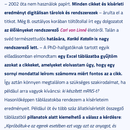
Minden cikket és kísérleti
– 2002 óta nem használok papírt.
eredményt digitálisan tárolok és rendszerezek
– árulta el a
titkot. Még 8. osztályos korában töltőtollal írt egy dolgozatot
az élőlényeket rendszerező
Carl von Linné
életéről. Talán a
hatására,
Karikó Katalin
is nagy
svéd természettudós
rendszerező lett.
– A PhD-hallgatóknak tartott egyik
egy Excel táblázatba gyűjtöm
előadásomban elmondtam:
azokat a cikkeket, amelyeket elolvastam úgy, hogy egy
sornyi mondattal leírom: számomra miért fontos az a cikk.
Így aztán könnyen megtalálom a szükséges szakirodalmat, ha
például arra vagyok kíváncsi:
ki készített mRNS-t?
Hasonlóképpen táblázatokba rendezem a kísérleteim
eredményeit. Például öt év több száz állatkísérletét összegző
pillanatok alatt kiemelhető a válasz a kérdésre
táblázatból
:
„Kipróbáltuk-e az egerek esetében ezt vagy azt az anyagot, és