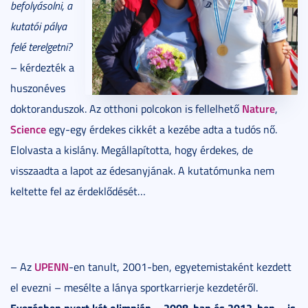
befolyásolni, a
kutatói pálya
felé terelgetni?
– kérdezték a
huszonéves
Nature
doktoranduszok. Az otthoni polcokon is fellelhető
,
Science
egy-egy érdekes cikkét a kezébe adta a tudós nő.
Elolvasta a kislány. Megállapította, hogy érdekes, de
visszaadta a lapot az édesanyjának. A kutatómunka nem
keltette fel az érdeklődését…
UPENN
– Az
-en tanult, 2001-ben, egyetemistaként kezdett
el evezni – mesélte a lánya sportkarrierje kezdetéről.
Evezésben nyert két olimpián – 2008-ban és 2012-ben – is