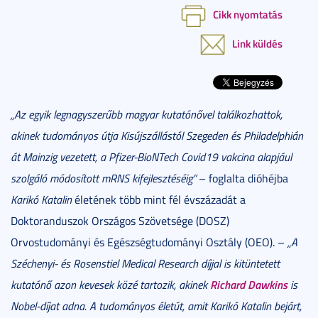
Cikk nyomtatás
Link küldés
„Az egyik legnagyszerűbb magyar kutatónővel találkozhattok,
akinek tudományos útja Kisújszállástól Szegeden és Philadelphián
át Mainzig vezetett, a Pfizer-BioNTech Covid19 vakcina alapjául
szolgáló módosított mRNS kifejlesztéséig”
– foglalta dióhéjba
Karikó Katalin
életének több mint fél évszázadát a
Doktoranduszok Országos Szövetsége (DOSZ)
Orvostudományi és Egészségtudományi Osztály (OEO). –
„A
Széchenyi- és Rosenstiel Medical Research díjjal is kitüntetett
Richard Dawkins
kutatónő azon kevesek közé tartozik, akinek
is
Nobel-díjat adna. A tudományos életút, amit Karikó Katalin bejárt,