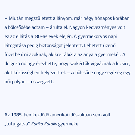
– Miután megszületett a lányom, már négy hónapos korában
a bölcsődébe adtam – árulta el. Nagyon kedvezményes volt
ez az ellátás a ’80-as évek elején. A gyermekorvos napi
látogatása pedig biztonságot jelentett. Lehetett üzenő
füzetbe írni azoknak, akikre rábízta az anya a gyermekét. A
dolgozó nő úgy érezhette, hogy szakértők vigyáznak a kicsire,
akit közösségben helyezett el. – A bölcsőde nagy segítség egy
női pályán – összegzett.
Az 1985-ben kezdődő amerikai időszakban sem volt
„tutujgatva”
Karikó Katalin
gyermeke.