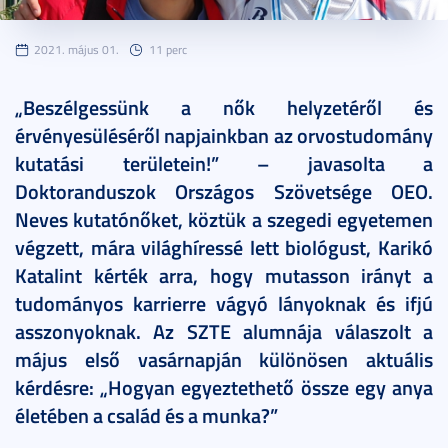
2021. május 01.
11 perc
„Beszélgessünk a nők helyzetéről és
érvényesüléséről napjainkban az orvostudomány
kutatási területein!” – javasolta a
Doktoranduszok Országos Szövetsége OEO.
Neves kutatónőket, köztük a szegedi egyetemen
végzett, mára világhíressé lett biológust, Karikó
Katalint kérték arra, hogy mutasson irányt a
tudományos karrierre vágyó lányoknak és ifjú
asszonyoknak. Az SZTE alumnája válaszolt a
május első vasárnapján különösen aktuális
kérdésre: „Hogyan egyeztethető össze egy anya
életében a család és a munka?”