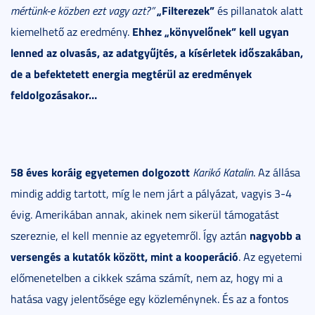
„Filterezek”
mértünk-e közben ezt vagy azt?”
és pillanatok alatt
Ehhez „könyvelőnek” kell ugyan
kiemelhető az eredmény.
lenned az olvasás, az adatgyűjtés, a kísérletek időszakában,
de a befektetett energia megtérül az eredmények
feldolgozásakor…
58 éves koráig egyetemen dolgozott
Karikó Katalin
. Az állása
mindig addig tartott, míg le nem járt a pályázat, vagyis 3-4
évig. Amerikában annak, akinek nem sikerül támogatást
nagyobb a
szereznie, el kell mennie az egyetemről. Így aztán
versengés a kutatók között, mint a kooperáció
. Az egyetemi
előmenetelben a cikkek száma számít, nem az, hogy mi a
hatása vagy jelentősége egy közleménynek. És az a fontos