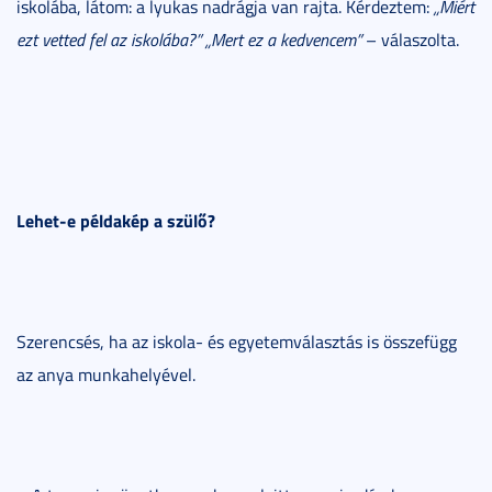
iskolába, látom: a lyukas nadrágja van rajta. Kérdeztem:
„Miért
ezt vetted fel az iskolába?” „Mert ez a kedvencem”
– válaszolta.
Lehet-e példakép a szülő?
Szerencsés, ha az iskola- és egyetemválasztás is összefügg
az anya munkahelyével.