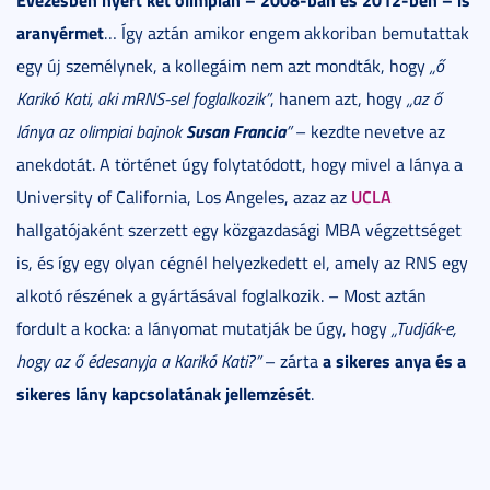
aranyérmet
… Így aztán amikor engem akkoriban bemutattak
egy új személynek, a kollegáim nem azt mondták, hogy
„ő
Karikó Kati, aki mRNS-sel foglalkozik”
, hanem azt, hogy
„az ő
Susan Francia
lánya az olimpiai bajnok
”
– kezdte nevetve az
anekdotát. A történet úgy folytatódott, hogy mivel a lánya a
UCLA
University of California, Los Angeles, azaz az
hallgatójaként szerzett egy közgazdasági MBA végzettséget
is, és így egy olyan cégnél helyezkedett el, amely az RNS egy
alkotó részének a gyártásával foglalkozik. – Most aztán
fordult a kocka: a lányomat mutatják be úgy, hogy
„Tudják-e,
a sikeres anya és a
hogy az ő édesanyja a Karikó Kati?”
– zárta
sikeres lány kapcsolatának jellemzését
.