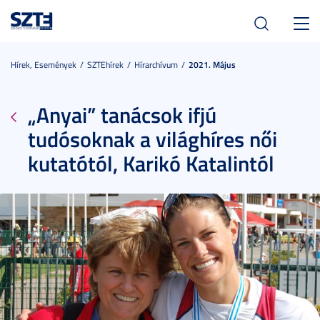
Toggl
navig
Hírek, Események
SZTEhírek
Hírarchívum
2021. Május
„Anyai” tanácsok ifjú
tudósoknak a világhíres női
kutatótól, Karikó Katalintól