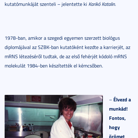
kutatómunkáját szenteli – jelentette ki
Karikó Katalin
.
1978-ban, amikor a szegedi egyemen szerzett biológus
diplomájával az SZBK-ban kutatóként kezdte a karrierjét, az
mRNS létezéséről tudtak, de az első fehérjét kódoló mRNS
molekulát 1984-ben készítették el kémcsőben.
Élvezd a
–
munkád!
Fontos,
hogy
örömet