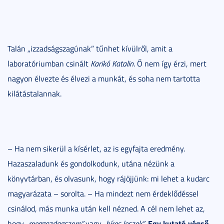
Talán „izzadságszagúnak” tűnhet kívülről, amit a
laboratóriumban csinált
Karikó Katalin
. Ő nem így érzi, mert
nagyon élvezte és élvezi a munkát, és soha nem tartotta
kilátástalannak.
– Ha nem sikerül a kísérlet, az is egyfajta eredmény.
Hazaszaladunk és gondolkodunk, utána nézünk a
könyvtárban, és olvasunk, hogy rájöjjünk: mi lehet a kudarc
magyarázata – sorolta. – Ha mindezt nem érdeklődéssel
csinálod, más munka után kell nézned. A cél nem lehet az,
Egy kutató végső
hogy
„meggazdagszom”
vagy
„híres leszek”
.