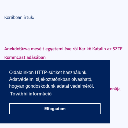
Korábban írtuk:
Anekdotázva mesélt egyetemi éveiről Karikó Katalin az SZTE
KommCast adásában
Oldalainkon HTTP-sütiket használunk.
Adatvédelmi tájékoztatónkban olvasható,
hogyan gondoskodunk adatai védelméről.
Széchenyi-díjat kapott Dr. Karikó Katalin, az SZTE alumnája
További információ
és Prof. Dr. Kemény Lajos, a Bőrgyógyászati Klinika
igazgatója
Elfogadom