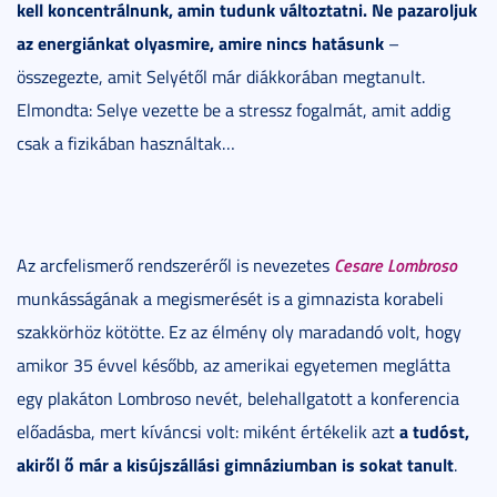
kell koncentrálnunk, amin tudunk változtatni. Ne pazaroljuk
az energiánkat olyasmire, amire nincs hatásunk
–
összegezte, amit Selyétől már diákkorában megtanult.
Elmondta: Selye vezette be a stressz fogalmát, amit addig
csak a fizikában használtak…
Cesare Lombroso
Az arcfelismerő rendszeréről is nevezetes
munkásságának a megismerését is a gimnazista korabeli
szakkörhöz kötötte. Ez az élmény oly maradandó volt, hogy
amikor 35 évvel később, az amerikai egyetemen meglátta
egy plakáton Lombroso nevét, belehallgatott a konferencia
a tudóst,
előadásba, mert kíváncsi volt: miként értékelik azt
akiről ő már a kisújszállási gimnáziumban is sokat tanult
.