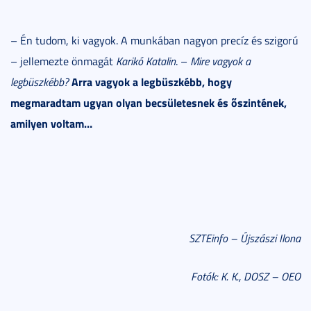
– Én tudom, ki vagyok. A munkában nagyon precíz és szigorú
– jellemezte önmagát
Karikó Katalin
. –
Mire vagyok a
Arra vagyok a legbüszkébb, hogy
legbüszkébb?
megmaradtam ugyan olyan becsületesnek és
őszintének
,
amilyen voltam…
SZTEinfo – Újszászi Ilona
Fotók: K. K., DOSZ – OEO