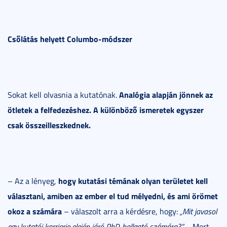
Csőlátás helyett Columbo-módszer
Analógia alapján jönnek az
Sokat kell olvasnia a kutatónak.
ötletek a felfedezéshez. A különböző ismeretek egyszer
csak összeilleszkednek.
hogy kutatási témának olyan területet kell
– Az a lényeg,
választani, amiben az ember el tud mélyedni, és ami örömet
okoz a számára
– válaszolt arra a kérdésre, hogy:
„Mit javasol
egy kutatói karrierje elején járó PhD-hallgató számára?”
– Mert