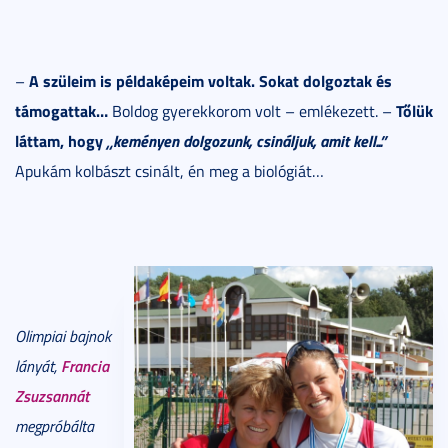
A szüleim is példaképeim voltak. Sokat dolgoztak és
–
támogattak…
Tőlük
Boldog gyerekkorom volt – emlékezett. –
láttam, hogy
„keményen dolgozunk, csináljuk, amit kell...”
Apukám kolbászt csinált, én meg a biológiát…
Olimpiai bajnok
Francia
lányát,
Zsuzsannát
megpróbálta