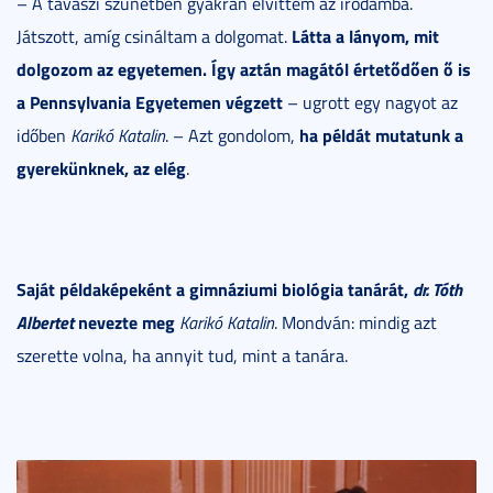
– A tavaszi szünetben gyakran elvittem az irodámba.
Látta a lányom, mit
Játszott, amíg csináltam a dolgomat.
dolgozom az egyetemen. Így aztán magától értetődően ő is
a Pennsylvania Egyetemen végzett
– ugrott egy nagyot az
ha példát mutatunk a
időben
Karikó Katalin
. – Azt gondolom,
gyerekünknek, az elég
.
Saját példaképeként a gimnáziumi biológia tanárát,
dr. Tóth
Albertet
nevezte meg
Karikó Katalin
. Mondván: mindig azt
szerette volna, ha annyit tud, mint a tanára.