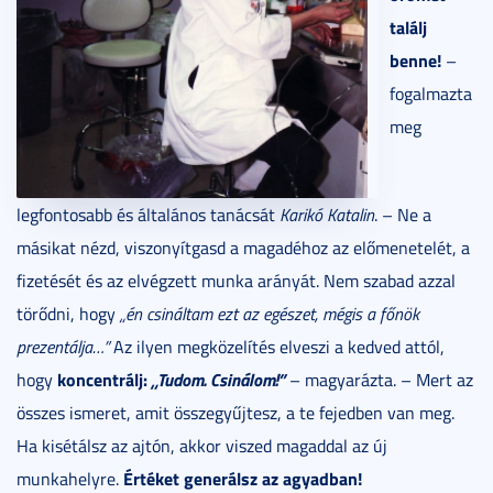
találj
benne!
–
fogalmazta
meg
legfontosabb és általános tanácsát
Karikó Katalin
. – Ne a
másikat nézd, viszonyítgasd a magadéhoz az előmenetelét, a
fizetését és az elvégzett munka arányát. Nem szabad azzal
törődni, hogy
„én csináltam ezt az egészet, mégis a főnök
prezentálja…”
Az ilyen megközelítés elveszi a kedved attól,
koncentrálj:
„Tudom. Csinálom!”
hogy
– magyarázta. – Mert az
összes ismeret, amit összegyűjtesz, a te fejedben van meg.
Ha kisétálsz az ajtón, akkor viszed magaddal az új
Értéket generálsz az agyadban!
munkahelyre.