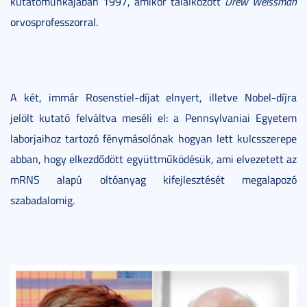
kutatómunkájában 1997, amikor találkozott
Drew Weissman
orvosprofesszorral.
A két, immár Rosenstiel-díjat elnyert, illetve Nobel-díjra
jelölt kutató felváltva meséli el: a Pennsylvaniai Egyetem
laborjaihoz tartozó fénymásolónak hogyan lett kulcsszerepe
abban, hogy elkezdődött együttműködésük, ami elvezetett az
mRNS alapú oltóanyag kifejlesztését megalapozó
szabadalomig.