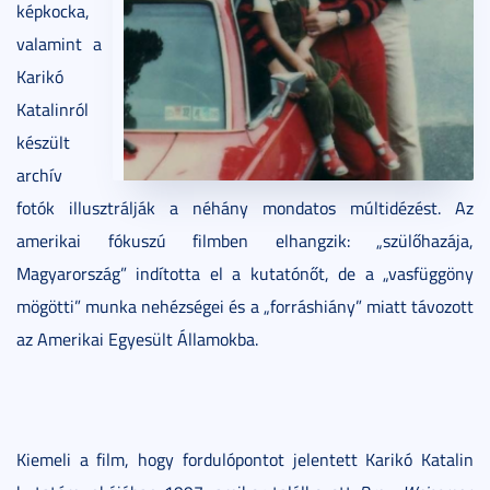
képkocka,
valamint a
Karikó
Katalinról
készült
archív
fotók illusztrálják a néhány mondatos múltidézést. Az
amerikai fókuszú filmben elhangzik: „szülőhazája,
Magyarország” indította el a kutatónőt, de a „vasfüggöny
mögötti” munka nehézségei és a „forráshiány” miatt távozott
az Amerikai Egyesült Államokba.
Kiemeli a film, hogy fordulópontot jelentett Karikó Katalin