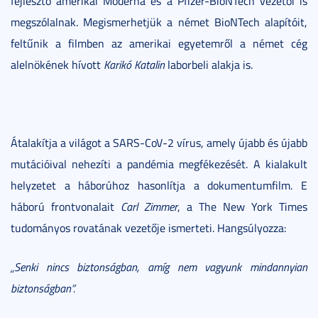
fejlesztő amerikai Moderna és a Pfizer-BioNTech vezetői is
megszólalnak. Megismerhetjük a német BioNTech alapítóit,
feltűnik a filmben az amerikai egyetemről a német cég
alelnökének hívott
Karikó Katalin
laborbeli alakja is.
Átalakítja a világot a SARS-CoV-2 vírus, amely újabb és újabb
mutációival nehezíti a pandémia megfékezését. A kialakult
helyzetet a háborúhoz hasonlítja a dokumentumfilm. E
háború frontvonalait
Carl Zimmer
, a The New York Times
tudományos rovatának vezetője ismerteti. Hangsúlyozza:
„Senki nincs biztonságban, amíg nem vagyunk mindannyian
biztonságban”.