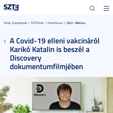
Toggl
navig
Hírek, Események
SZTEhírek
Hírarchívum
2021. Március
A Covid-19 elleni vakcináról
Karikó Katalin is beszél a
Discovery
dokumentumfilmjében