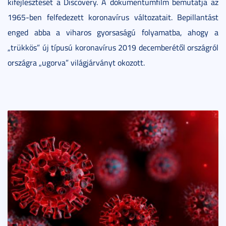
kifejlesztését a Discovery. A dokumentumfilm bemutatja az
1965-ben felfedezett koronavírus változatait. Bepillantást
enged abba a viharos gyorsaságú folyamatba, ahogy a
„trükkös” új típusú koronavírus 2019 decemberétől országról
országra „ugorva” világjárványt okozott.