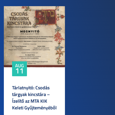
AUG
11
Tárlatnyitó: Csodás
tárgyak kincstára –
Ízelítő az MTA KIK
Keleti Gyűjteményéből