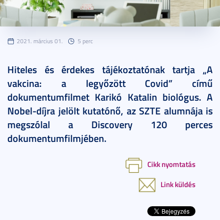
2021. március 01.
5 perc
Hiteles és érdekes tájékoztatónak tartja „A
vakcina: a legyőzött Covid” című
dokumentumfilmet Karikó Katalin biológus. A
Nobel-díjra jelölt kutatónő, az SZTE alumnája is
megszólal a Discovery 120 perces
dokumentumfilmjében.
Cikk nyomtatás
Link küldés