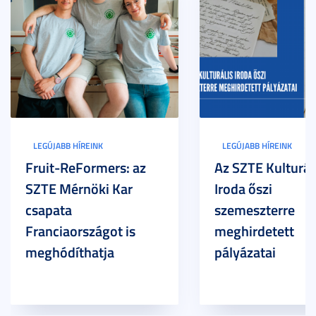
LEGÚJABB HÍREINK
LEGÚJABB HÍREINK
Fruit-ReFormers: az
Az SZTE Kulturál
SZTE Mérnöki Kar
Iroda őszi
csapata
szemeszterre
Franciaországot is
meghirdetett
meghódíthatja
pályázatai