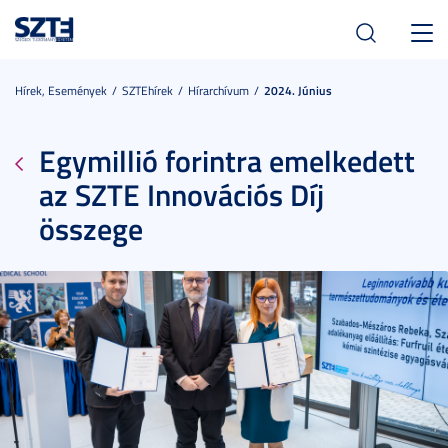
Toggl
navig
Hírek, Események
SZTEhírek
Hírarchívum
2024. Június
Egymillió forintra emelkedett
az SZTE Innovációs Díj
összege