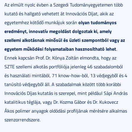
Az elmúlt nyolc évben a Szegedi Tudományegyetemen több
kutató és hallgató vehetett át Innovációs Díjat, akik az
olyan tudományos
egyetemhez kötődő munkájuk során
eredményt, innovatív megoldást dolgoztak ki,
amely
szellemi alkotásnak minősül és üzleti szempontból vagy az
egyetem működési folyamataiban hasznosítható lehet
.
Ennek kapcsán Prof. Dr. Kónya Zoltán elmondta, hogy az
SZTE szellemi alkotás portfóliója jelenleg 46 szabadalomból
és használati mintából, 71 know-how-ból, 13 védjegyből és 4
tanúsító védjegyből áll. A szabadalmak között több korábbi
Innovációs Díjas kutatás is szerepel, mint például Sápi András
katalitikus téglája, vagy Dr. Kozma Gábor és Dr. Kukovecz
Ákos polimer anyagok oldódási profiljának mérésére alkalmas
szenzorrendszere.