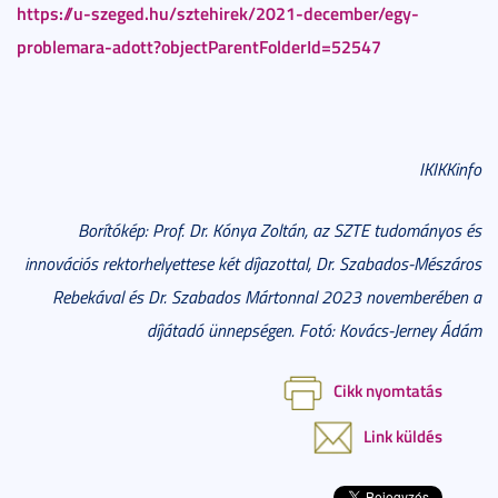
https://u-szeged.hu/sztehirek/2021-december/egy-
problemara-adott?objectParentFolderId=52547
IKIKKinfo
Borítókép: Prof. Dr. Kónya Zoltán, az SZTE tudományos és
innovációs rektorhelyettese két díjazottal, Dr. Szabados-Mészáros
Rebekával és Dr. Szabados Mártonnal 2023 novemberében a
díjátadó ünnepségen. Fotó: Kovács-Jerney Ádám
Cikk nyomtatás
Link küldés