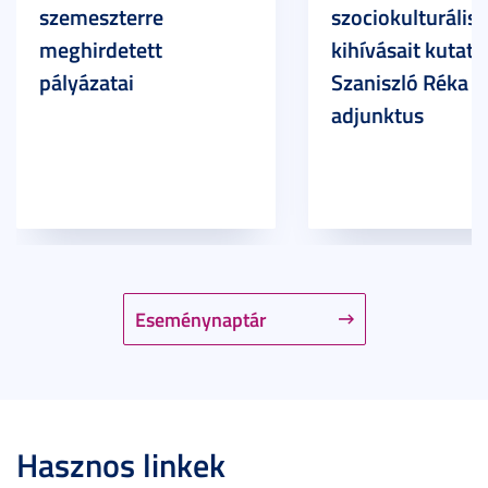
szemeszterre
szociokulturális
meghirdetett
kihívásait kutatja
pályázatai
Szaniszló Réka Br
adjunktus
Eseménynaptár
Hasznos linkek