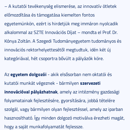
– A kutatói tevékenység elismerése, az innovatív ötletek
előmozdítása és támogatása kiemelten fontos
egyetemünkön, ezért is hirdetjük meg immáron nyolcadik
alkalommal az SZTE Innovációs Díjat – mondta el Prof. Dr.
Kónya Zoltán. A Szegedi Tudományegyetem tudományos és
innovációs rektorhelyettesétől megtudtuk, idén két új
kategóriával, hét csoportra bővült a pályázók köre.
egyetem dolgozói
Az
- akik elsősorban nem oktatói és
szervezeti
kutatói munkát végeznek - bármilyen
innovációval pályázhatnak
, amely az intézmény gazdasági
folyamatainak fejlesztésére, gyorsítására, jobbá tételére
szolgál, vagy bármilyen olyan fejlesztéssel, amely az iparban
hasznosítható. Így minden dolgozó motiválva érezheti magát,
hogy a saját munkafolyamatát fejlessze.