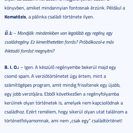
könyvben, amiket mindannyian fontosnak érzünk. Például a
Komatózis
, a pálinka családi története ilyen.
Ú. I.:
– Mondják: mindenkiben van legalább egy regény, egy
családregény. Ez kimeríthetetlen forrás? Próbálkozol-e más
ihletadó forrást megnyitni?
B. I. O.:
– Igen. A készülő regényembe bekerül majd egy
csomó spam. A verziótörténetet úgy értem, mint a
számítógépes program, amit mindig frissítenek egy újabb,
egy jobb verziójára. Ebből következően a regényfolyamba
kerülnek olyan történetek is, amelyek nem kapcsolódnak a
családhoz. Ezért remélem, hogy sikerül olyan utat találnom a
történetfolyamomnak, ami nem „csak egy” családtörténet!