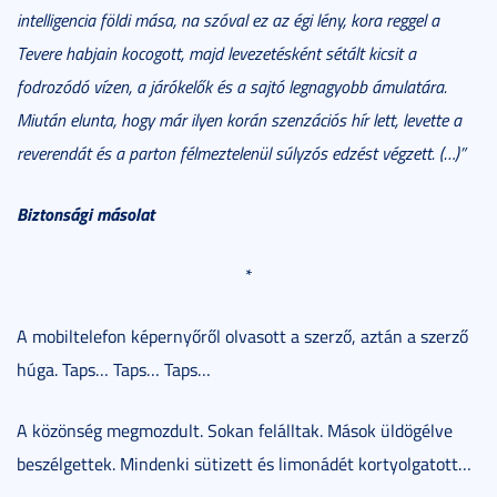
intelligencia földi mása, na szóval ez az égi lény, kora reggel a
Tevere habjain kocogott, majd levezetésként sétált kicsit a
fodrozódó vízen, a járókelők és a sajtó legnagyobb ámulatára.
Miután elunta, hogy már ilyen korán szenzációs hír lett, levette a
reverendát és a parton félmeztelenül súlyzós edzést végzett. (…)”
Biztonsági másolat
*
A mobiltelefon képernyőről olvasott a szerző, aztán a szerző
húga. Taps… Taps… Taps…
A közönség megmozdult. Sokan felálltak. Mások üldögélve
beszélgettek. Mindenki sütizett és limonádét kortyolgatott…