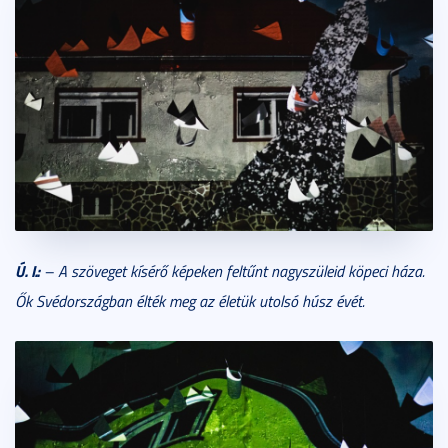
Ú. I.:
– A szöveget kísérő képeken feltűnt nagyszüleid köpeci háza.
Ők Svédországban élték meg az életük utolsó húsz évét.