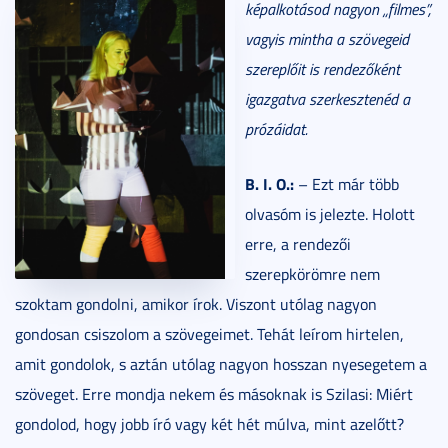
képalkotásod nagyon „filmes”,
vagyis mintha a szövegeid
szereplőit is rendezőként
igazgatva szerkesztenéd a
prózáidat.
B. I. O.:
– Ezt már több
olvasóm is jelezte. Holott
erre, a rendezői
szerepkörömre nem
szoktam gondolni, amikor írok. Viszont utólag nagyon
gondosan csiszolom a szövegeimet. Tehát leírom hirtelen,
amit gondolok, s aztán utólag nagyon hosszan nyesegetem a
szöveget. Erre mondja nekem és másoknak is Szilasi: Miért
gondolod, hogy jobb író vagy két hét múlva, mint azelőtt?