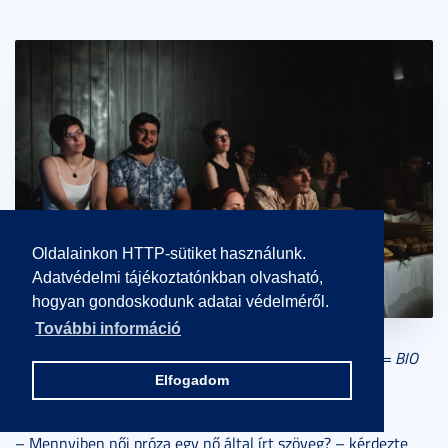
Oldalainkon HTTP-sütiket használunk.
Adatvédelmi tájékoztatónkban olvasható,
hogyan gondoskodunk adatai védelméről.
További információ
A Benkő tanárnő diákjai is eljöttek Benkő Imola Orsolya = BIO
Elfogadom
könyvheti programjára
– Mennyiben női próza egy nő által írt szöveg? – kérdezte