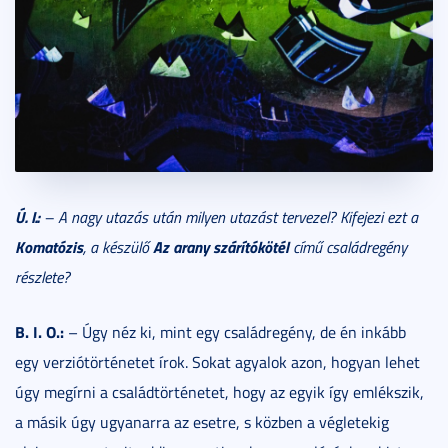
Ú. I.:
– A nagy utazás után milyen utazást tervezel? Kifejezi ezt a
Komatózis
Az arany szárítókötél
, a készülő
című családregény
részlete?
B. I. O.:
– Úgy néz ki, mint egy családregény, de én inkább
egy verziótörténetet írok. Sokat agyalok azon, hogyan lehet
úgy megírni a családtörténetet, hogy az egyik így emlékszik,
a másik úgy ugyanarra az esetre, s közben a végletekig