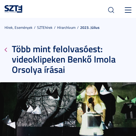
Toggl
navig
Hírek, Események
SZTEhírek
Hírarchívum
2023. Július
Több mint felolvasóest:
videoklipeken Benkő Imola
Orsolya írásai