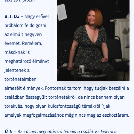
B. I. O.:
– Nagy erővel
próbálom feldolgozni
az elmúlt negyven
évemet. Remélem,
másoknak is
meghatározó élményt
jelentenek a
történeteimben
elmesélt élmények. Fontosnak tartom, hogy tudjak beszélni a
családban összegyűlt történetekről, de nincs bennem olyan
törekvés, hogy olyan kulcsfontosságú témákról írjak,
amelyek megfogalmazásához még nincs meg az eszköztáram.
Ú. I.:
– Az írásaid meghatározó témája a család. Ez kiderül a