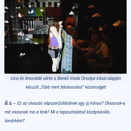
Uzsi és limonádé várta a Benkő Imola Orsolya írásai alapján
készült
„
Több mint felolvasóest
” közönségét
Ú. I.:
– Ez az olvasás népszerűsítésének egy új iránya? Olvasnak-e,
mit olvasnak ma a tinik? Mi a tapasztalatod középiskolás
tanárként?