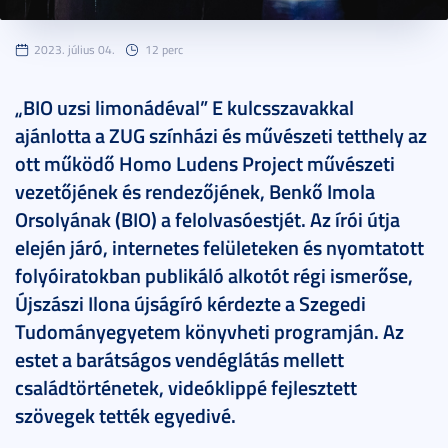
2023. július 04.
12 perc
„BIO uzsi limonádéval” E kulcsszavakkal
ajánlotta a ZUG színházi és művészeti tetthely az
ott működő Homo Ludens Project művészeti
vezetőjének és rendezőjének, Benkő Imola
Orsolyának (BIO) a felolvasóestjét. Az írói útja
elején járó, internetes felületeken és nyomtatott
folyóiratokban publikáló alkotót régi ismerőse,
Újszászi Ilona újságíró kérdezte a Szegedi
Tudományegyetem könyvheti programján. Az
estet a barátságos vendéglátás mellett
családtörténetek, videóklippé fejlesztett
szövegek tették egyedivé.