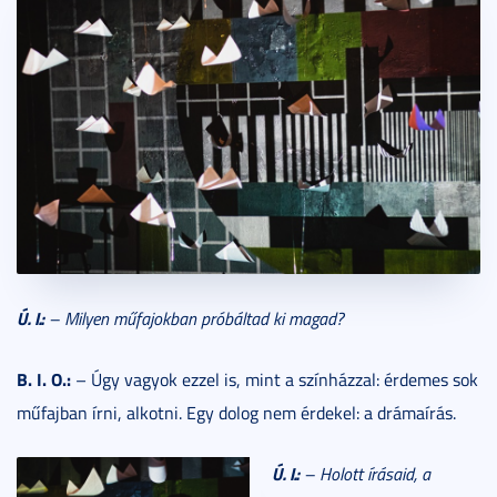
Ú. I.:
– Milyen műfajokban próbáltad ki magad?
B. I. O.:
– Úgy vagyok ezzel is, mint a színházzal: érdemes sok
műfajban írni, alkotni. Egy dolog nem érdekel: a drámaírás.
Ú. I.:
– Holott írásaid, a