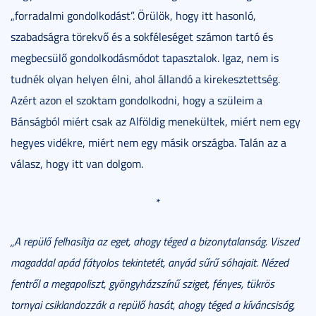
„forradalmi gondolkodást”. Örülök, hogy itt hasonló,
szabadságra törekvő és a sokféleséget számon tartó és
megbecsülő gondolkodásmódot tapasztalok. Igaz, nem is
tudnék olyan helyen élni, ahol állandó a kirekesztettség.
Azért azon el szoktam gondolkodni, hogy a szüleim a
Bánságból miért csak az Alföldig menekültek, miért nem egy
hegyes vidékre, miért nem egy másik országba. Talán az a
válasz, hogy itt van dolgom.
*
„A repülő felhasítja az eget, ahogy téged a bizonytalanság. Viszed
magaddal apád fátyolos tekintetét, anyád sűrű sóhajait. Nézed
fentről a megapoliszt, gyöngyházszínű sziget, fényes, tükrös
tornyai csiklandozzák a repülő hasát, ahogy téged a kíváncsiság,