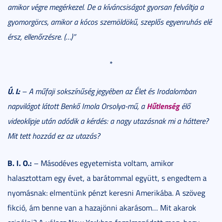
amikor végre megérkezel. De a kíváncsiságot gyorsan felváltja a
gyomorgörcs, amikor a kócos szemöldökű, szeplős egyenruhás elé
érsz, ellenőrzésre. (…)”
*
Ú. I.:
– A műfaji sokszínűség jegyében az Élet és Irodalomban
Hűtlenség
napvilágot látott Benkő Imola Orsolya-mű, a
élő
videoklipje után adódik a kérdés: a nagy utazásnak mi a háttere?
Mit tett hozzád ez az utazás?
B. I. O.:
– Másodéves egyetemista voltam, amikor
halasztottam egy évet, a barátommal együtt, s engedtem a
nyomásnak: elmentünk pénzt keresni Amerikába. A szöveg
fikció, ám benne van a hazajönni akarásom… Mit akarok