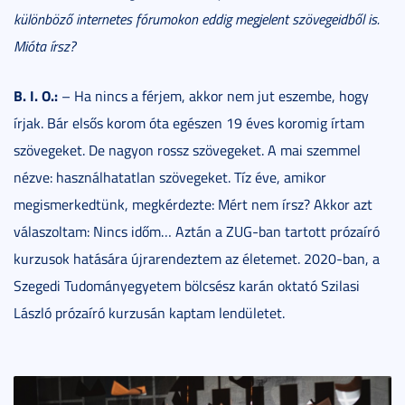
különböző internetes fórumokon eddig megjelent szövegeidből is.
Mióta írsz?
B. I. O.:
– Ha nincs a férjem, akkor nem jut eszembe, hogy
írjak. Bár elsős korom óta egészen 19 éves koromig írtam
szövegeket. De nagyon rossz szövegeket. A mai szemmel
nézve: használhatatlan szövegeket. Tíz éve, amikor
megismerkedtünk, megkérdezte: Mért nem írsz? Akkor azt
válaszoltam: Nincs időm… Aztán a ZUG-ban tartott prózaíró
kurzusok hatására újrarendeztem az életemet. 2020-ban, a
Szegedi Tudományegyetem bölcsész karán oktató Szilasi
László prózaíró kurzusán kaptam lendületet.