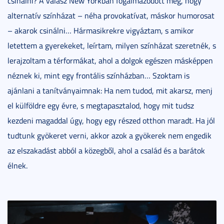
csinálni? A válasz New Yorkban fogalmazódott meg, hogy
alternatív színházat – néha provokatívat, máskor humorosat
– akarok csinálni… Hármasikrekre vigyáztam, s amikor
letettem a gyerekeket, leírtam, milyen színházat szeretnék, s
lerajzoltam a térformákat, ahol a dolgok egészen másképpen
néznek ki, mint egy frontális színházban… Szoktam is
ajánlani a tanítványaimnak: Ha nem tudod, mit akarsz, menj
el külföldre egy évre, s megtapasztalod, hogy mit tudsz
kezdeni magaddal úgy, hogy egy részed otthon maradt. Ha jól
tudtunk gyökeret verni, akkor azok a gyökerek nem engedik
az elszakadást abból a közegből, ahol a család és a barátok
élnek.