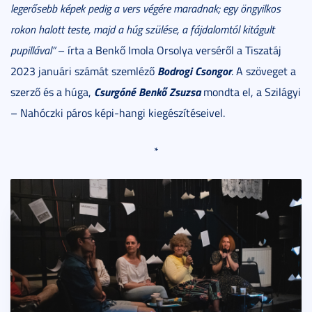
legerősebb képek pedig a vers végére maradnak; egy öngyilkos
rokon halott teste, majd a húg szülése, a fájdalomtól kitágult
pupillával”
– írta a Benkő Imola Orsolya verséről a Tiszatáj
Bodrogi Csongor
2023 januári számát szemléző
. A szöveget a
Csurgóné Benkő Zsuzsa
szerző és a húga,
mondta el, a Szilágyi
– Nahóczki páros képi-hangi kiegészítéseivel.
*