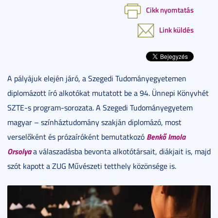
Cikk nyomtatás
Link küldés
A pályájuk elején járó, a Szegedi Tudományegyetemen
diplomázott író alkotókat mutatott be a 94. Ünnepi Könyvhét
SZTE-s program-sorozata. A Szegedi Tudományegyetem
magyar – színháztudomány szakján diplomázó, most
Benkő Imola
verselőként és prózaíróként bemutatkozó
Orsolya
a válaszadásba bevonta alkotótársait, diákjait is, majd
szót kapott a ZUG Művészeti tetthely közönsége is.