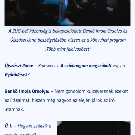
A ZUG-beli közönség is bekapcsolódott Benkő Imola Orsolya és
Újszászi Ilona beszélgetésébe, hiszen ez a könyvheti program
„
Több mint felolvasóest
”
Újszászi Ilona:
A szívhangom megszökött
– Kulcsvers-e
vagy a
Gyűrődések
?
Benkő Imola Orsolya:
– Nem gondolom kulcsversnek ezeket
az írásaimat, hiszen még nagyon az elején járok az írói
utamnak.
Ú. I.:
– Hogyan születik a
vers és a próza?