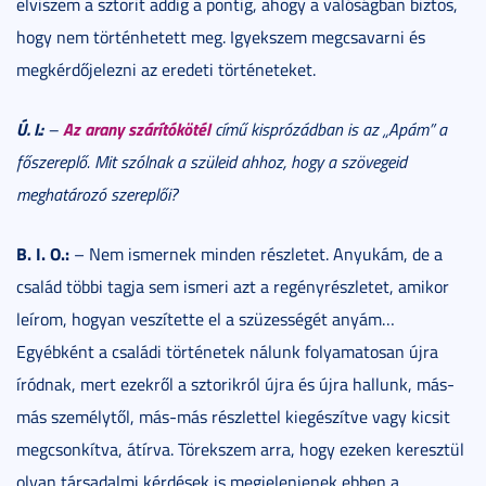
elviszem a sztorit addig a pontig, ahogy a valóságban biztos,
hogy nem történhetett meg. Igyekszem megcsavarni és
megkérdőjelezni az eredeti történeteket.
Ú. I.:
Az arany szárítókötél
–
című kisprózádban is az „Apám” a
főszereplő. Mit szólnak a szüleid ahhoz, hogy a szövegeid
meghatározó szereplői?
B. I. O.:
– Nem ismernek minden részletet. Anyukám, de a
család többi tagja sem ismeri azt a regényrészletet, amikor
leírom, hogyan veszítette el a szüzességét anyám…
Egyébként a családi történetek nálunk folyamatosan újra
íródnak, mert ezekről a sztorikról újra és újra hallunk, más-
más személytől, más-más részlettel kiegészítve vagy kicsit
megcsonkítva, átírva. Törekszem arra, hogy ezeken keresztül
olyan társadalmi kérdések is megjelenjenek ebben a