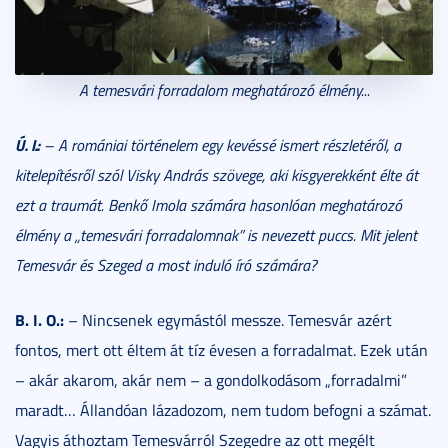
A temesvári forradalom meghatározó élmény...
Ú. I.:
– A romániai történelem egy kevéssé ismert részletéről, a
kitelepítésről szól Visky András szövege, aki kisgyerekként élte át
ezt a traumát. Benkő Imola számára hasonlóan meghatározó
élmény a „temesvári forradalomnak” is nevezett puccs. Mit jelent
Temesvár és Szeged a most induló író számára?
B. I. O.:
– Nincsenek egymástól messze. Temesvár azért
fontos, mert ott éltem át tíz évesen a forradalmat. Ezek után
– akár akarom, akár nem – a gondolkodásom „forradalmi”
maradt… Állandóan lázadozom, nem tudom befogni a számat.
Vagyis áthoztam Temesvárról Szegedre az ott megélt