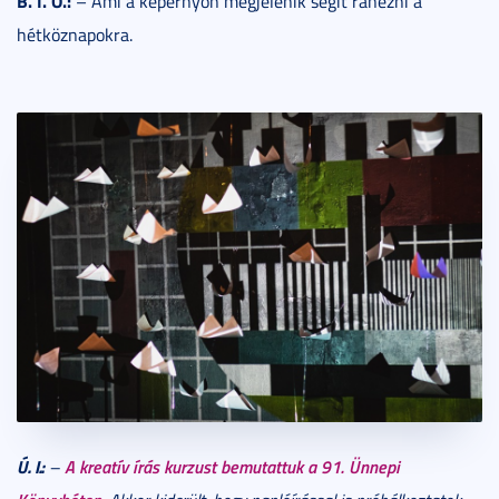
B. I. O.:
– Ami a képernyőn megjelenik segít ránézni a
hétköznapokra.
Ú. I.:
A kreatív írás kurzust bemutattuk a 91. Ünnepi
–