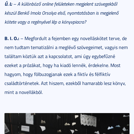
Ú. I.:
– A különböző online felületeken megjelent szövegekből
készül Benkő Imola Orsolya első, nyomtatásban is megjelenő
kötete vagy a regényével lép a könyvpiacra?
B. I. O.:
– Megfordult a fejemben egy novelláskötet terve, de
nem tudtam tematizálni a meglévő szövegeimet, vagyis nem
találtam köztük azt a kapcsolatot, ami úgy egybefűzné
ezeket a prózákat, hogy ha kiadó lennék, érdekelne. Most
hagyom, hogy fölbuzogjanak ezek a fiktív és félfiktív
családtörténetek. Azt hiszem, ezekből hamarabb lesz könyv,
mint a novellákból.