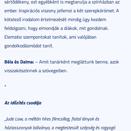
sértődékeny, ezt egyébként is megtanulja a színházban az
ember. Inspirációs viszony jellemzi a két szerepkörömet. A
kötelező irodalom értelmezését mindig úgy kezdem
feldolgozni, hogy elmondják a diákok, mit gondolnak.
Elemzési szempontokat tanítok, ami valójában
gondolkodásmódot tanít.
Béla és Dalma:
– Amit tanárként megláttunk benne, azok
visszaköszönnek a szövegeiben.
*
Az időzítés csodája
„
Jude Law, a méltán híres filmcsillag, fiatal lányok és
háziasszonyok bálványa, a megtestesült szépség és ragyogó