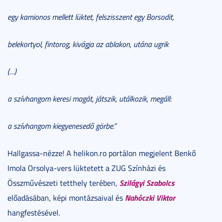
egy kamionos mellett lüktet, felszisszent egy Borsodit,
belekortyol, fintorog, kivágja az ablakon, utána ugrik
(…)
a szívhangom keresi magát, játszik, utálkozik, megáll:
a szívhangom kiegyenesedő görbe.
”
Hallgassa-nézze! A helikon.ro portálon megjelent Benkő
Imola Orsolya-vers lüktetett a ZUG Színházi és
Szilágyi Szabolcs
Összművészeti tetthely terében,
Nahóczki Viktor
előadásában, képi montázsaival és
hangfestésével.