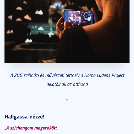
A ZUG színházi és művészeti tetthely a Homo Ludens Project
alkatóinak az otthona
*
Hallgassa-nézze!
A
szívhangom megszökött
„