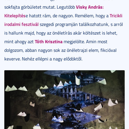
Visky András
:
sokfajta görbületet mutat. Legutóbb
Kitelepítés
Tricikli
e hatott rám, de nagyon. Remélem, hogy a
irodalmi fesztivál
szegedi programján találkozhatunk, s arról
is hallunk majd, hogy az önéletírás akár költészet is lehet,
Tóth Krisztina
mint ahogy azt
megjelölte. Amin most
dolgozom, abban nagyon sok az önéletrajzi elem, fikcióval
keverve. Nehéz ellépni a nagy elődöktől.