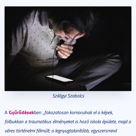
Szilágyi Szabolcs
Gyűrődések
A
ben
„fokozatosan komorulnak el a képek,
fölbukkan a traumatikus élményeket is hozó iskola épülete, majd a
véres történelmi félmúlt; a legnyugtalanítóbb, egyszersmind