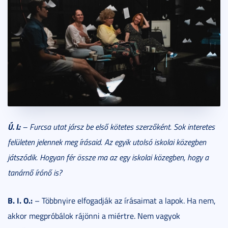
Ú. I.:
– Furcsa utat jársz be első kötetes szerzőként. Sok interetes
felületen jelennek meg írásaid. Az egyik utolsó iskolai közegben
játszódik. Hogyan fér össze ma az egy iskolai közegben, hogy a
tanárnő írónő is?
B. I. O.:
– Többnyire elfogadják az írásaimat a lapok. Ha nem,
akkor megpróbálok rájönni a miértre. Nem vagyok