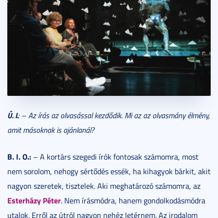
Ú. I.
: – Az írás az olvasással kezdődik. Mi az az olvasmány élmény,
amit másoknak is ajánlanál?
B. I. O.:
– A kortárs szegedi írók fontosak számomra, most
nem sorolom, nehogy sértődés essék, ha kihagyok bárkit, akit
nagyon szeretek, tisztelek. Aki meghatározó számomra, az
Esterházy Péter
. Nem írásmódra, hanem gondolkodásmódra
utalok. Erről az útról nagyon nehéz letérnem. Az irodalom