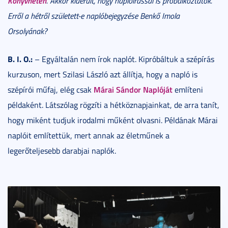
Könyvhéten
. Akkor kiderült, hogy naplóírással is próbálkoztatok.
Erről a hétről született-e naplóbejegyzése Benkő Imola
Orsolyának?
B. I. O.:
– Egyáltalán nem írok naplót. Kipróbáltuk a szépírás
kurzuson, mert Szilasi László azt állítja, hogy a napló is
Márai Sándor Naplóját
szépírói műfaj, elég csak
említeni
példaként. Látszólag rögzíti a hétköznapjainkat, de arra tanít,
hogy miként tudjuk irodalmi műként olvasni. Példának Márai
naplóit említettük, mert annak az életműnek a
legerőteljesebb darabjai naplók.