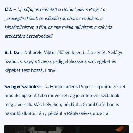
Ú. I.:
– Új műfajt is teremtett a Homo Ludens Project a
„Szövegdiszkóval”, az előadással, ahol az irodalom, a
képzőművészet, a film, az intermédia művészet, a színház
eszköztára összefonódik?
B. I. O.:
– Nahóczki Viktor élőben keveri rá a zenét, Szilágyi
Szabolcs, vagyis Szasza pedig elolvassa a szövegeket és
képeket tesz hozzá. Ennyi.
Szilágyi Szabolcs:
– A Homo Ludens Project képzőművészeti
produkciójaként több művészeti ág jelenlétével szólalnak
meg a versek. Más helyeken, például a Grand Cafe-ban is
hasonló alkotói irány például a Ráolvasás-sorozattal.