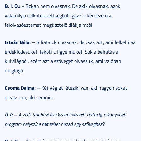
B. I. O.:
– Sokan nem olvasnak. De akik olvasnak, azok
valamilyen elkötelezettségből. Igaz? – kérdezem a
felolvasóestemet megtisztelő diákjaimtól.
István Béla:
– A fiatalok olvasnak, de csak azt, ami felkelti az
érdeklődésüket, leköti a figyelmüket. Sok a behatás a
külvilágból, ezért azt a szöveget olvassuk, ami valóban
megfogó.
Csoma Dalma:
– Két véglet létezik: van, aki nagyon sokat
olvas; van, aki semmit.
Ú. I.:
– A ZUG Színházi és Összművészeti Tetthely, e könyvheti
program helyszíne mit tehet hozzá egy szöveghez?