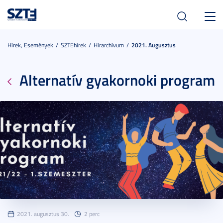
Toggl
navig
Hírek, Események
SZTEhírek
Hírarchívum
2021. Augusztus
Alternatív gyakornoki program
2021. augusztus 30.
2 perc