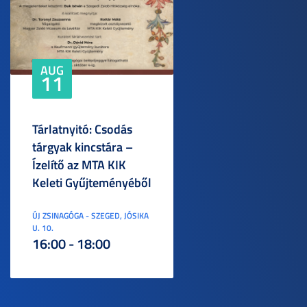
AUG
11
Tárlatnyitó: Csodás
tárgyak kincstára –
Ízelítő az MTA KIK
Keleti Gyűjteményéből
ÚJ ZSINAGÓGA - SZEGED, JÓSIKA
U. 10.
16:00 - 18:00