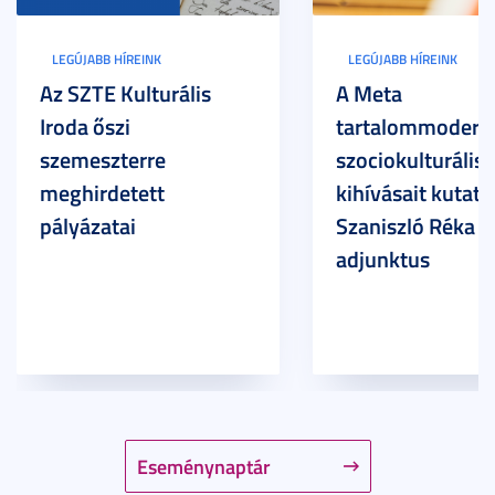
LEGÚJABB HÍREINK
LEGÚJABB HÍREINK
Az SZTE Kulturális
A Meta
Iroda őszi
tartalommoderác
szemeszterre
szociokulturális
meghirdetett
kihívásait kutatja
pályázatai
Szaniszló Réka Br
adjunktus
Eseménynaptár