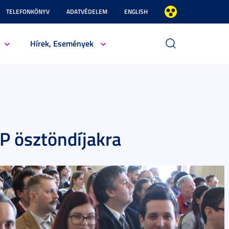
TELEFONKÖNYV
ADATVÉDELEM
ENGLISH
Hírek, Események
KP ösztöndíjakra