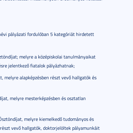
vi pályázati fordulóban 5 kategóriát hirdetett
ztöndíjat; melyre a középiskolai tanulmányaikat
sre jelentkező fiatalok pályázhatnak;
at, melyre alapképzésben részt vevő hallgatók és
díjat, melyre mesterképzésben és osztatlan
ói Ösztöndíjat, melyre kiemelkedő tudományos és
észt vevő hallgatók, doktorjelöltek pályamunkáit