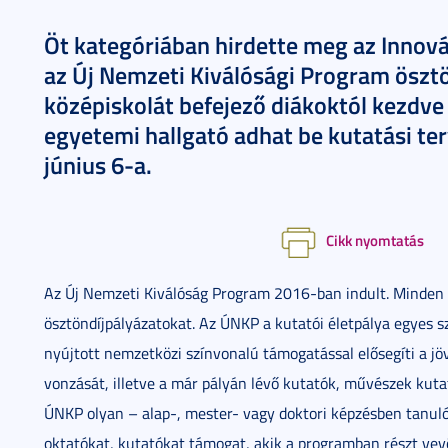
Öt kategóriában hirdette meg az Innová
az Új Nemzeti Kiválósági Program ösztö
középiskolát befejező diákoktól kezdv
egyetemi hallgató adhat be kutatási ter
június 6-a.
Cikk nyomtatás
Az Új Nemzeti Kiválóság Program 2016-ban indult. Minden
ösztöndíjpályázatokat. Az ÚNKP a kutatói életpálya egyes s
nyújtott nemzetközi színvonalú támogatással elősegíti a j
vonzását, illetve a már pályán lévő kutatók, művészek kuta
ÚNKP olyan – alap-, mester- vagy doktori képzésben tanuló –
oktatókat, kutatókat támogat, akik a programban részt ve