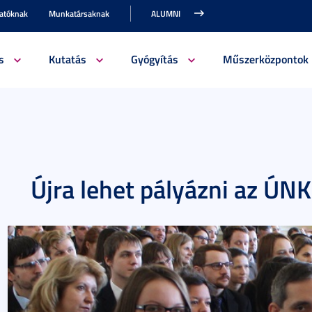
gatóknak
Munkatársaknak
ALUMNI
s
Kutatás
Gyógyítás
Műszerközpontok
Újra lehet pályázni az ÚN