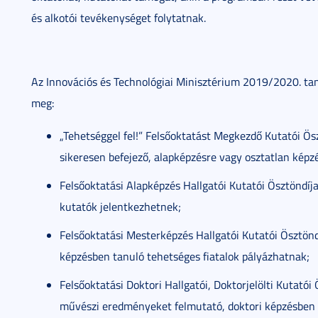
és alkotói tevékenységet folytatnak.
Az Innovációs és Technológiai Minisztérium 2019/2020. tané
meg:
„Tehetséggel fel!” Felsőoktatást Megkezdő Kutatói Ös
sikeresen befejező, alapképzésre vagy osztatlan képzé
Felsőoktatási Alapképzés Hallgatói Kutatói Ösztöndíj
kutatók jelentkezhetnek;
Felsőoktatási Mesterképzés Hallgatói Kutatói Ösztön
képzésben tanuló tehetséges fiatalok pályázhatnak;
Felsőoktatási Doktori Hallgatói, Doktorjelölti Kutat
művészi eredményeket felmutató, doktori képzésben r