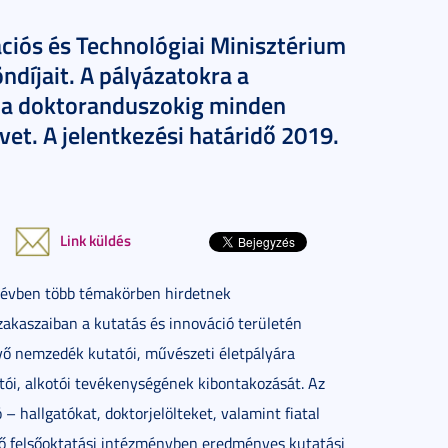
ciós és Technológiai Minisztérium
ndíjait. A pályázatokra a
e a doktoranduszokig minden
vet. A jelentkezési határidő 2019.
Link küldés
 évben több témakörben hirdetnek
zakaszaiban a kutatás és innováció területén
övő nemzedék kutatói, művészeti életpályára
tói, alkotói tevékenységének kibontakozását. Az
 hallgatókat, doktorjelölteket, valamint fiatal
vő felsőoktatási intézményben eredményes kutatási