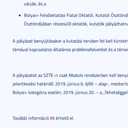
várják; és a
Bolyai+ Felsőoktatási Fiatal Oktatói, Kutatói Ösztönd
Ösztöndíjában részesülő oktatók, kutatók pályázhatn
A pályázat benyújtásakor a kutatási tervben fel kell tüntetn
témával kapcsolatos általános problémafelvetést és a téma
A pályázatot az SZTE-n csak Modulo rendszerben kell benyúj
jelentkezési határidő: 2019. június 6. éjfél – alap-, mester/o
Bolyai+ kategória esetén; 2019. június 20. – a „Tehetséggel 
itt
További információ
érhető el.