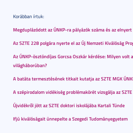
Korábban írtuk:
Megduplázódott az ÚNKP-ra pályázók száma és az elnyert 
Az SZTE 228 polgára nyerte el az Új Nemzeti Kiválóság P
Az ÚNKP-ösztöndíjas Gorcsa Oszkár kérdése: Milyen volt a 
világháborúban?
A batáta termesztésének titkait kutatja az SZTE MGK ÚNKP
A szépirodalom vidékiség problémakörét vizsgálja az SZTE
Újvidékről jött az SZTE doktori iskolájába Kartali Tünde
Ifjú kiválóságait ünnepelte a Szegedi Tudományegyetem