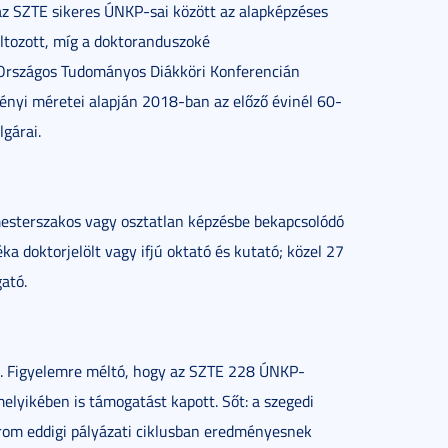
z SZTE sikeres ÚNKP-sai között az alapképzéses
ltozott, míg a doktoranduszoké
z Országos Tudományos Diákköri Konferencián
ényi méretei alapján 2018-ban az előző évinél 60-
gárai.
esterszakos vagy osztatlan képzésbe bekapcsolódó
a doktorjelölt vagy ifjú oktató és kutató; közel 27
ató.
k. Figyelemre méltó, hogy az SZTE 228 ÚNKP-
melyikében is támogatást kapott. Sőt: a szegedi
om eddigi pályázati ciklusban eredményesnek