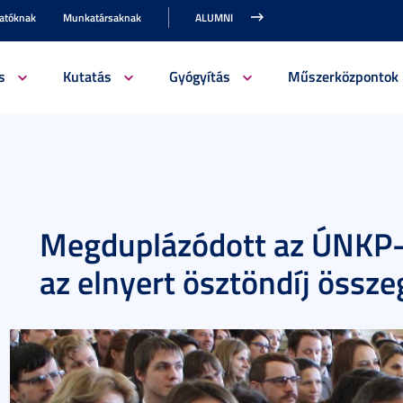
gatóknak
Munkatársaknak
ALUMNI
s
Kutatás
Gyógyítás
Műszerközpontok
Megduplázódott az ÚNKP-
az elnyert ösztöndíj össze