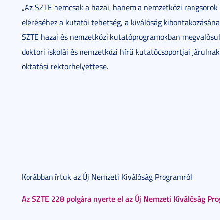
„Az SZTE nemcsak a hazai, hanem a nemzetközi rangsorok eg
eléréséhez a kutatói tehetség, a kiválóság kibontakozásán
SZTE hazai és nemzetközi kutatóprogramokban megvalósuló 
doktori iskolái és nemzetközi hírű kutatócsoportjai járulnak
oktatási rektorhelyettese.
Korábban írtuk az Új Nemzeti Kiválóság Programról:
Az SZTE 228 polgára nyerte el az Új Nemzeti Kiválóság P