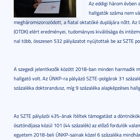
Az eddigi három évben a
hallgatók száma nem vá
megháromszorozódott, a fiatal oktatóké duplájára nőtt. A
(OTDK) elért eredményei, tudományos kiválósága és intézm
nal több, összesen 532 pályázatot nyújtottak be az SZTE pol
A szegedi jelentkezők között 2018-ban minden harmadik m
hallgató volt. Az ÚNKP-ra pályázó SZTE-polgárok 31 százalék
százaléka doktorandusz, míg 9 százaléka alapképzéses hallg
Az SZTE pályázói 43%-ának ítéltek támogatást a döntnökö
ösztöndíjasa közül 101 (44 százalék) az előző fordulók vala
egyetem 2018-beli ÚNKP-sainak közel 6 százaléka mindhár