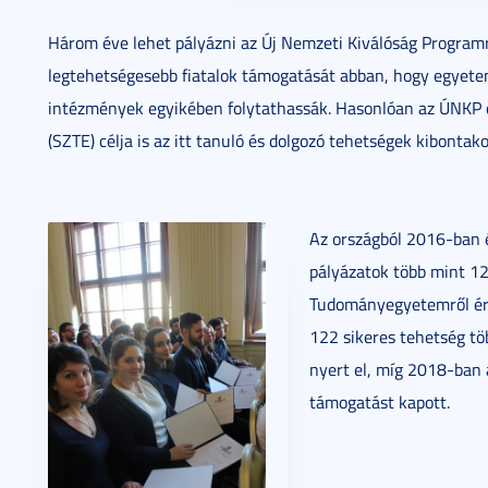
Három éve lehet pályázni az Új Nemzeti Kiválóság Programr
legtehetségesebb fiatalok támogatását abban, hogy egyetem
intézmények egyikében folytathassák. Hasonlóan az ÚNKP
(SZTE) célja is az itt tanuló és dolgozó tehetségek kibontak
Az országból 2016-ban
pályázatok több mint 12
Tudományegyetemről érk
122 sikeres tehetség töb
nyert el, míg 2018-ban 
támogatást kapott.