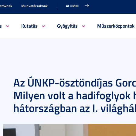
gatóknak
Munkatársaknak
ALUMNI
s
Kutatás
Gyógyítás
Műszerközpontok
Az ÚNKP-ösztöndíjas Gorc
Milyen volt a hadifoglyok 
hátországban az I. világh