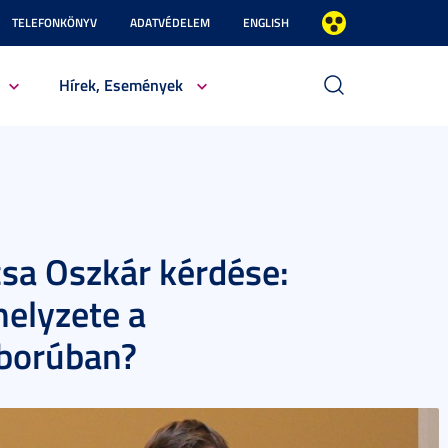
TELEFONKÖNYV
ADATVÉDELEM
ENGLISH
Hírek, Események
sa Oszkár kérdése:
helyzete a
áborúban?