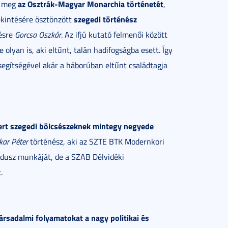
az Osztrák-Magyar Monarchia történetét
m meg
,
szegedi történész
tekintésére ösztönzött
désre
Gorcsa Oszkár
. Az ifjú kutató felmenői között
 olyan is, aki eltűnt, talán hadifogságba esett. Így
 segítségével akár a háborúban eltűnt családtagja
yert szegedi bölcsészeknek mintegy negyede
akar Péter
történész, aki az SZTE BTK Modernkori
ndusz munkáját, de a SZAB Délvidéki
.
társadalmi folyamatokat a nagy politikai és