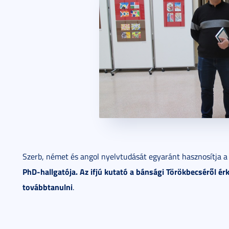
Szerb, német és angol nyelvtudását egyaránt hasznosítja 
PhD-hallgatója. Az ifjú kutató a bánsági Törökbecséről ér
továbbtanulni
.