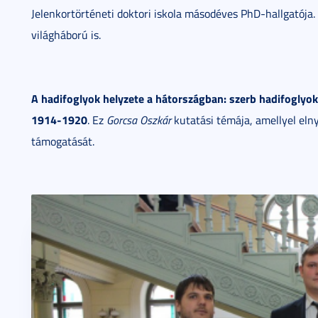
Jelenkortörténeti doktori iskola másodéves PhD-hallgatója. 
világháború is.
A hadifoglyok helyzete a hátországban: szerb hadifogly
1914-1920
. Ez
Gorcsa Oszkár
kutatási témája, amellyel eln
támogatását.