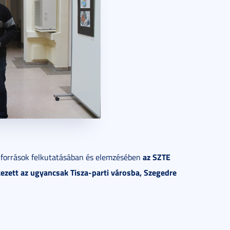
az SZTE
a források felkutatásában és elemzésében
kezett az ugyancsak Tisza-parti városba, Szegedre