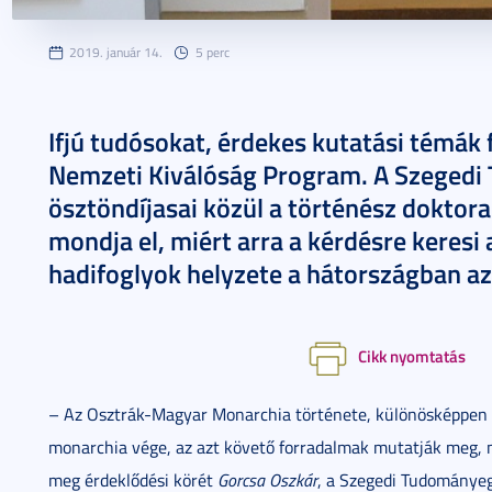
2019. január 14.
5 perc
Ifjú tudósokat, érdekes kutatási témák 
Nemzeti Kiválóság Program. A Szege
ösztöndíjasai közül a történész doktor
mondja el, miért arra a kérdésre keresi 
hadifoglyok helyzete a hátországban az
Cikk nyomtatás
– Az Osztrák-Magyar Monarchia története, különösképpen a
monarchia vége, az azt követő forradalmak mutatják meg, mi
meg érdeklődési körét
Gorcsa Oszkár
, a Szegedi Tudománye