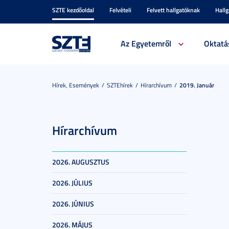
SZTE kezdőoldal
Felvételi
Felvett hallgatóknak
Hall
Az Egyetemről
Oktatá
Hírek, Események
SZTEhírek
Hírarchívum
2019. Január
Hírarchívum
2026. AUGUSZTUS
2026. JÚLIUS
2026. JÚNIUS
2026. MÁJUS