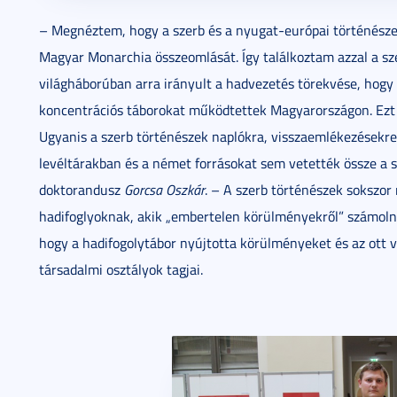
– Megnéztem, hogy a szerb és a nyugat-európai történészek
Magyar Monarchia összeomlását. Így találkoztam azzal a szer
világháborúban arra irányult a hadvezetés törekvése, hogy 
koncentrációs táborokat működtettek Magyarországon. Ezt
Ugyanis a szerb történészek naplókra, visszaemlékezések
levéltárakban és a német forrásokat sem vetették össze a s
doktorandusz
Gorcsa Oszkár
. – A szerb történészek sokszo
hadifoglyoknak, akik „embertelen körülményekről” számoln
hogy a hadifogolytábor nyújtotta körülményeket és az ott 
társadalmi osztályok tagjai.