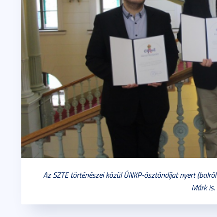
Az SZTE történészei közül ÚNKP-ösztöndíjat nyert (balró
Márk is.