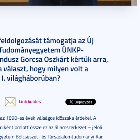
feldolgozását támogatja az Új
di Tudományegyetem ÚNKP-
andusz Gorcsa Oszkárt kértük arra,
a választ, hogy milyen volt a
 I. világháborúban?
Link küldés
z 1890-es évek válságos időszaka érdekel. A
ként omlott össze ez az államszerkezet – jelöli
gyetem Bölcsészet- és Társadalomtudományi Kar