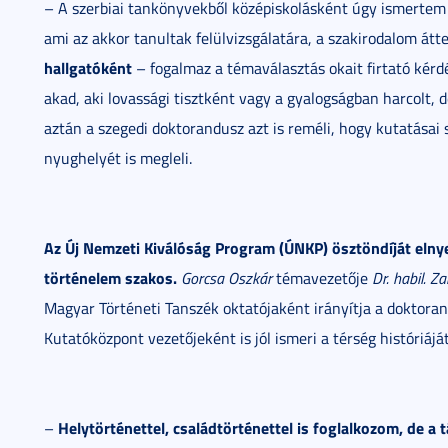
– A szerbiai tankönyvekből középiskolásként úgy ismerte
ami az akkor tanultak felülvizsgálatára, a szakirodalom át
hallgatóként
– fogalmaz a témaválasztás okait firtató kér
akad, aki lovassági tisztként vagy a gyalogságban harcolt, de
aztán a szegedi doktorandusz azt is reméli, hogy kutatásai
nyughelyét is megleli.
Az Új Nemzeti Kiválóság Program (ÚNKP) ösztöndíját eln
történelem szakos.
Gorcsa Oszkár
témavezetője
Dr. habil. Z
Magyar Történeti Tanszék oktatójaként irányítja a doktora
Kutatóközpont vezetőjeként is jól ismeri a térség históriáját
Helytörténettel, családtörténettel is foglalkozom, de a 
–