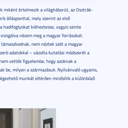
 miként értelmezik a világháborút, az Osztrák-
b állásponttal, mely szerint az első
a hadifoglyokat kiéheztesse, vagyis szinte
 vizsgálva nézem meg a magyar forrásokat.
re támaszkodnak, nem néztek szét a magyar
zerb adatokkal – vázolta kutatási módszerét a
r nem vették figyelembe, hogy azoknak a
ak be, milyen a származásuk. Nyilvánvaló ugyanis,
végezhető munkát eltérően minősítik a különböző