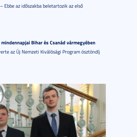
– Ebbe az időszakba beletartozik az első
ok mindennapjai Bihar és Csanád vármegyében
yerte az Új Nemzeti Kiválósági Program ösztöndíj