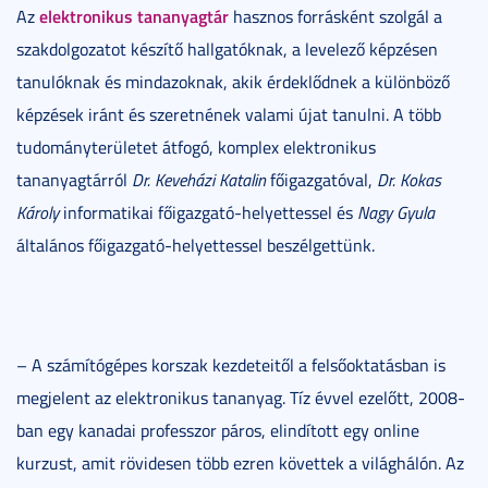
elektronikus tananyagtár
Az
hasznos forrásként szolgál a
szakdolgozatot készítő hallgatóknak, a levelező képzésen
tanulóknak és mindazoknak, akik érdeklődnek a különböző
képzések iránt és szeretnének valami újat tanulni. A több
tudományterületet átfogó, komplex elektronikus
tananyagtárról
Dr. Keveházi Katalin
főigazgatóval,
Dr. Kokas
Károly
informatikai főigazgató-helyettessel és
Nagy Gyula
általános főigazgató-helyettessel beszélgettünk.
– A számítógépes korszak kezdeteitől a felsőoktatásban is
megjelent az elektronikus tananyag. Tíz évvel ezelőtt, 2008-
ban egy kanadai professzor páros, elindított egy online
kurzust, amit rövidesen több ezren követtek a világhálón. Az