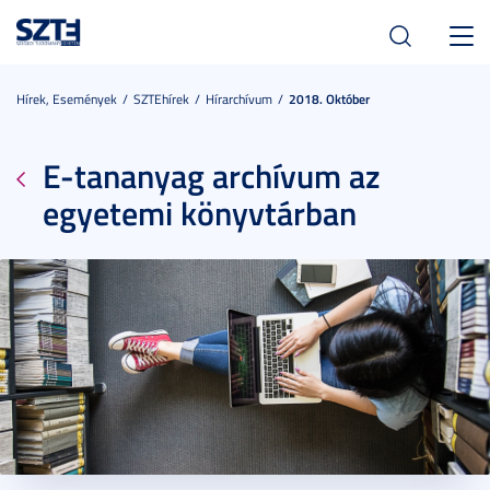
Toggl
navig
Hírek, Események
SZTEhírek
Hírarchívum
2018. Október
E-tananyag archívum az
egyetemi könyvtárban