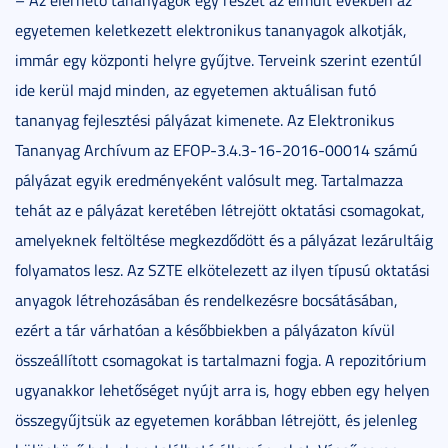
– Az elérhető tananyagok egy részét az elmúlt években az
egyetemen keletkezett elektronikus tananyagok alkotják,
immár egy központi helyre gyűjtve. Terveink szerint ezentúl
ide kerül majd minden, az egyetemen aktuálisan futó
tananyag fejlesztési pályázat kimenete. Az Elektronikus
Tananyag Archívum az EFOP-3.4.3-16-2016-00014 számú
pályázat egyik eredményeként valósult meg. Tartalmazza
tehát az e pályázat keretében létrejött oktatási csomagokat,
amelyeknek feltöltése megkezdődött és a pályázat lezárultáig
folyamatos lesz. Az SZTE elkötelezett az ilyen típusú oktatási
anyagok létrehozásában és rendelkezésre bocsátásában,
ezért a tár várhatóan a későbbiekben a pályázaton kívül
összeállított csomagokat is tartalmazni fogja. A repozitórium
ugyanakkor lehetőséget nyújt arra is, hogy ebben egy helyen
összegyűjtsük az egyetemen korábban létrejött, és jelenleg