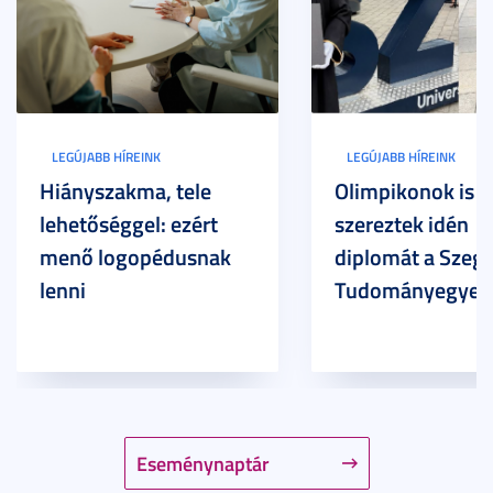
LEGÚJABB HÍREINK
LEGÚJABB HÍREINK
Hiányszakma, tele
Olimpikonok is
lehetőséggel: ezért
szereztek idén
menő logopédusnak
diplomát a Szege
lenni
Tudományegyet
Eseménynaptár