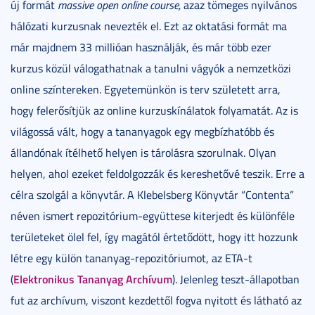
új formát
massive open online course,
azaz tömeges nyilvános
hálózati kurzusnak nevezték el. Ezt az oktatási formát ma
már majdnem 33 millióan használják, és már több ezer
kurzus közül válogathatnak a tanulni vágyók a nemzetközi
online színtereken. Egyetemünkön is terv született arra,
hogy felerősítjük az online kurzuskínálatok folyamatát. Az is
világossá vált, hogy a tananyagok egy megbízhatóbb és
állandónak ítélhető helyen is tárolásra szorulnak. Olyan
helyen, ahol ezeket feldolgozzák és kereshetővé teszik. Erre a
célra szolgál a könyvtár. A Klebelsberg Könyvtár “Contenta”
néven ismert repozitórium-együttese kiterjedt és különféle
területeket ölel fel, így magától értetődött, hogy itt hozzunk
létre egy külön tananyag-repozitóriumot, az ETA-t
Elektronikus Tananyag Archívum
(
). Jelenleg teszt-állapotban
fut az archívum, viszont kezdettől fogva nyitott és látható az