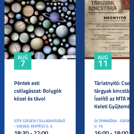
AUG
AUG
7
11
Péntek esti
Tárlatnyitó: Csod
csillagászat: Bolygók
tárgyak kincstára
közel és távol
Ízelítő az MTA KI
Keleti Gyűjtemén
SZTE SZEGEDI CSILLAGVIZSGÁLÓ
ÚJ ZSINAGÓGA - SZEGED,
- SZEGED, KERTÉSZ U. 3.
U. 10.
18:30 - 22:00
16:00 - 18:00