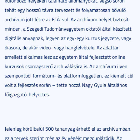
különböző helyeken található állományokat. Végső soron
tehát egy hosszú távra tervezett és folyamatosan bővülő
archívum jött létre az ETÁ-val. Az archívum helyet biztosít
minden, a Szegedi Tudományegyetem oktatói által készített
digitális anyagnak, legyen az egy-egy kurzus jegyzete, vagy
diasora, de akár video- vagy hangfelvétele. Az adattár
emellett alkalmas lesz az egyetem által fejlesztett online
kurzusok csomagszerű archiválására is. Az archívum ilyen
szempontból formátum- és platformfüggetlen, ez kiemelt cél
volt a fejlesztés során – tette hozzá Nagy Gyula általános
főigazgató-helyettes.
Jelenleg körülbelül 500 tananyag érhető el az archívumban,
ez a tervek szerint még az év végéig megduplázódik. Az