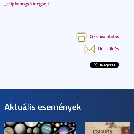
„csipkebogyó idegsejt”
Cikk nyomtatás
Link küldés
Aktuális események