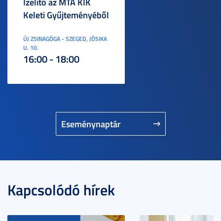
Ízelítő az MTA KIK
Keleti Gyűjteményéből
ÚJ ZSINAGÓGA - SZEGED, JÓSIKA
U. 10.
16:00 - 18:00
Eseménynaptár
Kapcsolódó hírek