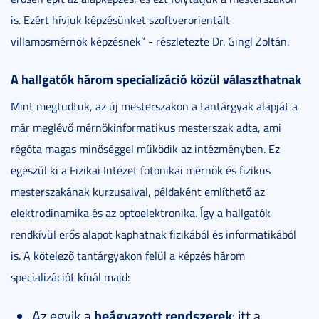
is. Ezért hívjuk képzésünket szoftverorientált
villamosmérnök képzésnek” - részletezte Dr. Gingl Zoltán.
A hallgatók három specializáció közül választhatnak
Mint megtudtuk, az új mesterszakon a tantárgyak alapját a
már meglévő mérnökinformatikus mesterszak adta, ami
régóta magas minőséggel működik az intézményben. Ez
egészül ki a Fizikai Intézet fotonikai mérnök és fizikus
mesterszakának kurzusaival, példaként említhető az
elektrodinamika és az optoelektronika. Így a hallgatók
rendkívül erős alapot kaphatnak fizikából és informatikából
is. A kötelező tantárgyakon felül a képzés három
specializációt kínál majd:
Az egyik a
beágyazott rendszerek
: itt a