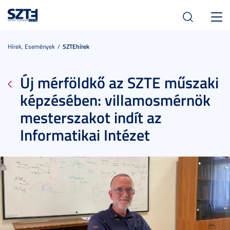
Toggl
navig
Hírek, Események
SZTEhírek
Új mérföldkő az SZTE műszaki
képzésében: villamosmérnök
mesterszakot indít az
Informatikai Intézet