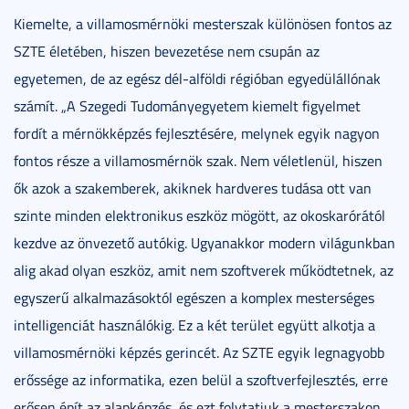
Kiemelte, a villamosmérnöki mesterszak különösen fontos az
SZTE életében, hiszen bevezetése nem csupán az
egyetemen, de az egész dél-alföldi régióban egyedülállónak
számít. „A Szegedi Tudományegyetem kiemelt figyelmet
fordít a mérnökképzés fejlesztésére, melynek egyik nagyon
fontos része a villamosmérnök szak. Nem véletlenül, hiszen
ők azok a szakemberek, akiknek hardveres tudása ott van
szinte minden elektronikus eszköz mögött, az okoskarórától
kezdve az önvezető autókig. Ugyanakkor modern világunkban
alig akad olyan eszköz, amit nem szoftverek működtetnek, az
egyszerű alkalmazásoktól egészen a komplex mesterséges
intelligenciát használókig. Ez a két terület együtt alkotja a
villamosmérnöki képzés gerincét. Az SZTE egyik legnagyobb
erőssége az informatika, ezen belül a szoftverfejlesztés, erre
erősen épít az alapképzés, és ezt folytatjuk a mesterszakon