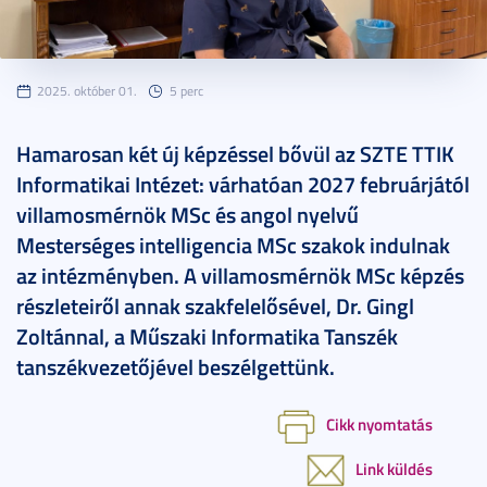
2025. október 01.
5 perc
Hamarosan két új képzéssel bővül az SZTE TTIK
Informatikai Intézet: várhatóan 2027 februárjától
villamosmérnök MSc és angol nyelvű
Mesterséges intelligencia MSc szakok indulnak
az intézményben. A villamosmérnök MSc képzés
részleteiről annak szakfelelősével, Dr. Gingl
Zoltánnal, a Műszaki Informatika Tanszék
tanszékvezetőjével beszélgettünk.
Cikk nyomtatás
Link küldés