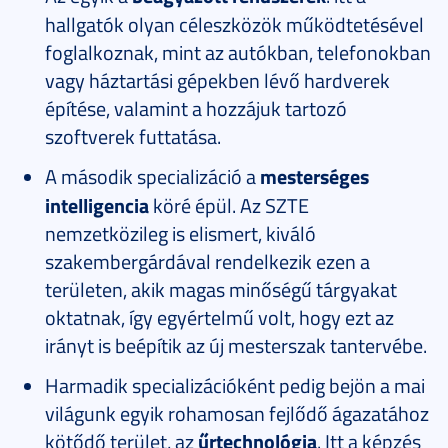
hallgatók olyan céleszközök működtetésével
foglalkoznak, mint az autókban, telefonokban
vagy háztartási gépekben lévő hardverek
építése, valamint a hozzájuk tartozó
szoftverek futtatása.
A második specializáció a
mesterséges
intelligencia
köré épül. Az SZTE
nemzetközileg is elismert, kiváló
szakembergárdával rendelkezik ezen a
területen, akik magas minőségű tárgyakat
oktatnak, így egyértelmű volt, hogy ezt az
irányt is beépítik az új mesterszak tantervébe.
Harmadik specializációként pedig bejön a mai
világunk egyik rohamosan fejlődő ágazatához
kötődő terület, az
űrtechnológia
. Itt a képzés