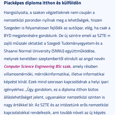
Piacképes diploma itthon és külföldön
Hangsúlyozta, a szakon végzetteknek nem csupán a
nemzetközi porondon nyílnak meg a lehetőségek, hiszen
Szegeden is folyamatosan fejlődik az autóipar, elég, ha csak a
BYD megjelenésére gondolunk. De új szintre emeli az SZTE-n
zajló műszaki oktatást a Szegedi Tudományegyetem és a
Shaanxi Normal University (SNNU) együttműködése,
melynek keretében szeptembertől elindult az angol nevén
Computer Science Engineering BSc
szak
, amely részben
villamosmérnöki, mérnökinformatikai, illetve informatikai
képzést kínál. Ezek mind szorosan kapcsolódnak a helyi ipari
igényekhez. „Úgy gondolom, ez a diploma itthon biztos
álláslehetőséget jelent, ugyanakkor nemzetközi szinten is
nagy értékkel bír. Az SZTE és az intézetünk erős nemzetközi
kapcsolatokkal rendelkezik, ami tovább növeli az új képzés