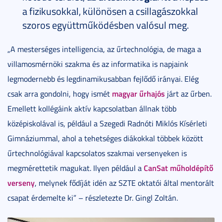
a fizikusokkal, különösen a csillagászokkal
szoros együttműködésben valósul meg.
„A mesterséges intelligencia, az űrtechnológia, de maga a
villamosmérnöki szakma és az informatika is napjaink
legmodernebb és legdinamikusabban fejlődő irányai. Elég
magyar űrhajós
csak arra gondolni, hogy ismét
járt az űrben.
Emellett kollégáink aktív kapcsolatban állnak több
középiskolával is, például a Szegedi Radnóti Miklós Kísérleti
Gimnáziummal, ahol a tehetséges diákokkal többek között
űrtechnológiával kapcsolatos szakmai versenyeken is
CanSat műholdépítő
megmérettetik magukat. Ilyen például a
verseny
, melynek fődíját idén az SZTE oktatói által mentorált
csapat érdemelte ki” – részletezte Dr. Gingl Zoltán.