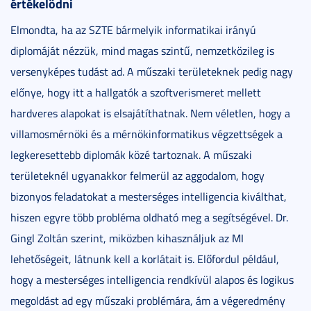
értékelődni
Elmondta, ha az SZTE bármelyik informatikai irányú
diplomáját nézzük, mind magas szintű, nemzetközileg is
versenyképes tudást ad. A műszaki területeknek pedig nagy
előnye, hogy itt a hallgatók a szoftverismeret mellett
hardveres alapokat is elsajátíthatnak. Nem véletlen, hogy a
villamosmérnöki és a mérnökinformatikus végzettségek a
legkeresettebb diplomák közé tartoznak. A műszaki
területeknél ugyanakkor felmerül az aggodalom, hogy
bizonyos feladatokat a mesterséges intelligencia kiválthat,
hiszen egyre több probléma oldható meg a segítségével. Dr.
Gingl Zoltán szerint, miközben kihasználjuk az MI
lehetőségeit, látnunk kell a korlátait is. Előfordul például,
hogy a mesterséges intelligencia rendkívül alapos és logikus
megoldást ad egy műszaki problémára, ám a végeredmény