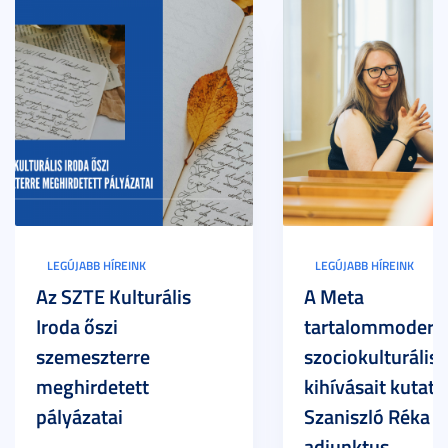
LEGÚJABB HÍREINK
LEGÚJABB HÍREINK
Az SZTE Kulturális
A Meta
Iroda őszi
tartalommoderác
szemeszterre
szociokulturális
meghirdetett
kihívásait kutatja
pályázatai
Szaniszló Réka Br
adjunktus