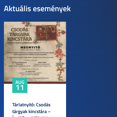
Aktuális események
AUG
11
Tárlatnyitó: Csodás
tárgyak kincstára –