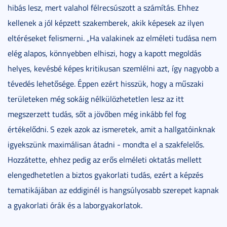
hibás lesz, mert valahol félrecsúszott a számítás. Ehhez
kellenek a jól képzett szakemberek, akik képesek az ilyen
eltéréseket felismerni. „Ha valakinek az elméleti tudása nem
elég alapos, könnyebben elhiszi, hogy a kapott megoldás
helyes, kevésbé képes kritikusan szemlélni azt, így nagyobb a
tévedés lehetősége. Éppen ezért hisszük, hogy a műszaki
területeken még sokáig nélkülözhetetlen lesz az itt
megszerzett tudás, sőt a jövőben még inkább fel fog
értékelődni. S ezek azok az ismeretek, amit a hallgatóinknak
igyekszünk maximálisan átadni - mondta el a szakfelelős.
Hozzátette, ehhez pedig az erős elméleti oktatás mellett
elengedhetetlen a biztos gyakorlati tudás, ezért a képzés
tematikájában az eddiginél is hangsúlyosabb szerepet kapnak
a gyakorlati órák és a laborgyakorlatok.