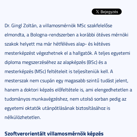
Dr. Gingl Zoltán, a villamosmérnök MSc szakfelelőse
elmondta, a Bologna-rendszerben a korábbi ötéves mérnöki
szakok helyett ma már hétféléves alap- és kétéves
mesterképzést végezhetnek el a hallgatók. A teljes egyetemi
diploma megszerzéséhez az alapképzés (BSc) és a
mesterképzés (MSc) feltételeit is teljesíteniük kell. A
mesterszak nem csupán egy magasabb szintű tudást jelent,
hanem a doktori képzés előfeltétele is, ami elengedhetetlen a
tudományos munkavégzéshez, nem utolsó sorban pedig az
egyetemi oktatók utánpótlásának biztosításához is
nélkülözhetetlen.
Szoftverorientált villamosmérnök képzés