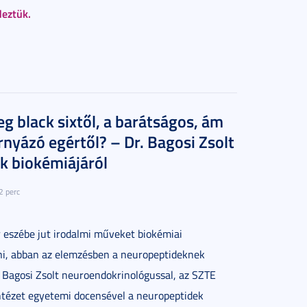
deztük.
g black sixtől, a barátságos, ám
rnyázó egértől? – Dr. Bagosi Zsolt
k biokémiájáról
2 perc
 eszébe jut irodalmi műveket biokémiai
i, abban az elemzésben a neuropeptideknek
 Bagosi Zsolt neuroendokrinológussal, az SZTE
ntézet egyetemi docensével a neuropeptidek