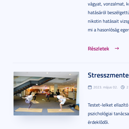
vágyat, vonzalmat, k
hatásáról beszélgettü
nikotin hatásait vizs
mi a hasonlóság eger
Részletek
Stresszmente
2023. május 02.
2
Testet-lelket ellazí
pszichológiai tanács
érdeklődői.