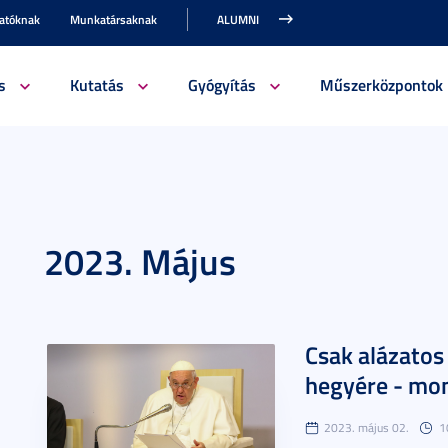
gatóknak
Munkatársaknak
ALUMNI
s
Kutatás
Gyógyítás
Műszerközpontok
2023. Május
Csak alázatos
hegyére - mo
2023. május 02.
1