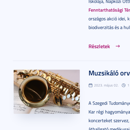
Iskolája, Napközi Ot
Fenntarthatósági T
országos akció idei, 
biodiverzitás és a hul
Részletek
Muzsikáló orv
2023. május 02.
1
A Szegedi Tudomány
Kar régi hagyománya
koncerteket szervez
áthallgató medikusai