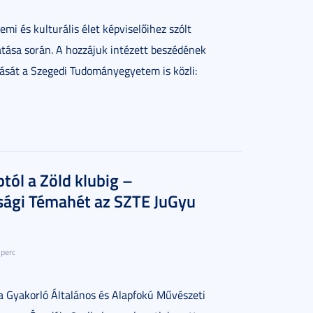
mi és kulturális élet képviselőihez szólt
tása során. A hozzájuk intézett beszédének
ását a Szegedi Tudományegyetem is közli:
ptól a Zöld klubig –
sági Témahét az SZTE JuGyu
 perc
a Gyakorló Általános és Alapfokú Művészeti