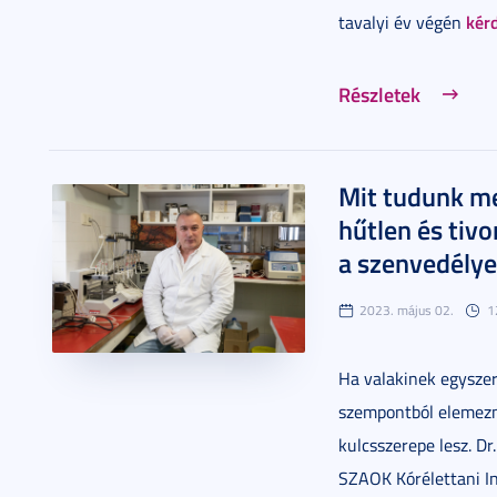
kér
tavalyi év végén
Részletek
Mit tudunk me
hűtlen és tivo
a szenvedélye
2023. május 02.
1
Ha valakinek egyszer
szempontból elemezn
kulcsszerepe lesz.
Dr.
SZAOK Kórélettani I