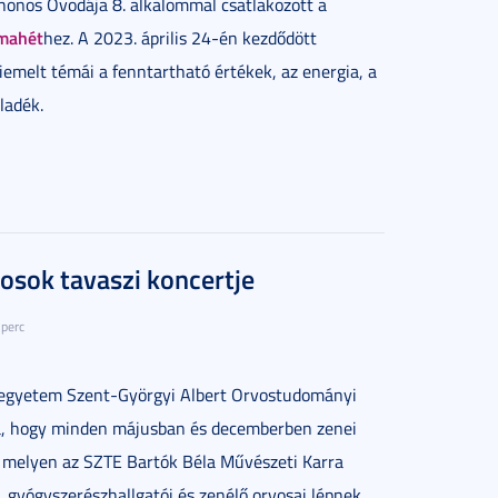
thonos Óvodája 8. alkalommal csatlakozott a
émahét
hez. A 2023. április 24-én kezdődött
kiemelt témái a fenntartható értékek, az energia, a
ladék.
osok tavaszi koncertje
 perc
egyetem Szent-Györgyi Albert Orvostudományi
, hogy minden májusban és decemberben zenei
, melyen az SZTE Bartók Béla Művészeti Karra
, gyógyszerészhallgatói és zenélő orvosai lépnek