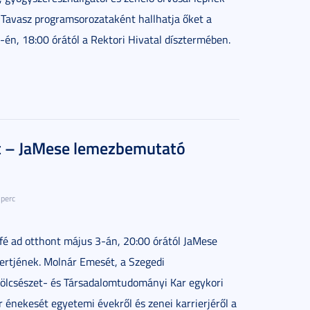
i Tavasz programsorozataként hallhatja őket a
n, 18:00 órától a Rektori Hivatal dísztermében.
t – JaMese lemezbemutató
 perc
fé ad otthont május 3-án, 20:00 órától JaMese
rtjének. Molnár Emesét, a Szegedi
csészet- és Társadalomtudományi Kar egykori
r énekesét egyetemi évekről és zenei karrierjéről a