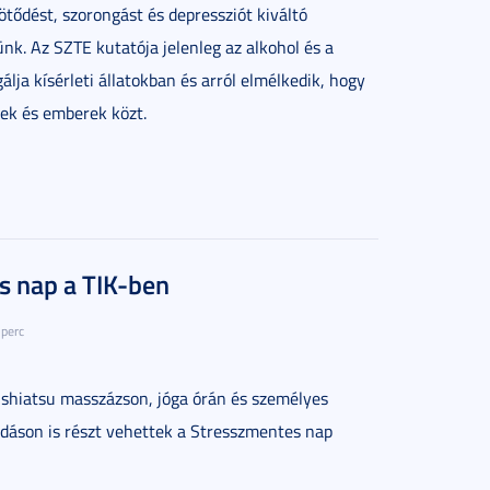
ötődést, szorongást és depressziót kiváltó
nk. Az SZTE kutatója jelenleg az alkohol és a
gálja
kísérleti állatokban és arról elmélkedik, hogy
ek és emberek közt.
s nap a TIK-ben
 perc
tó shiatsu masszázson, jóga órán és személyes
adáson is részt vehettek a Stresszmentes nap