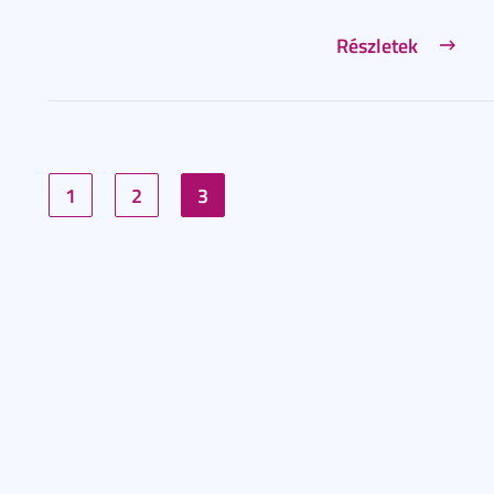
Részletek
1
2
3