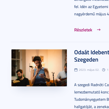
fel. Idén az Egyetem
nagyérdemű május 4-é
Részletek
Odaát Ideben
Szegeden
2023. május 02.
1
A szegedi Radnóti Ca
lemezbemutató konce
Tudományegyetem Böl
hallgatóját, a zeneka