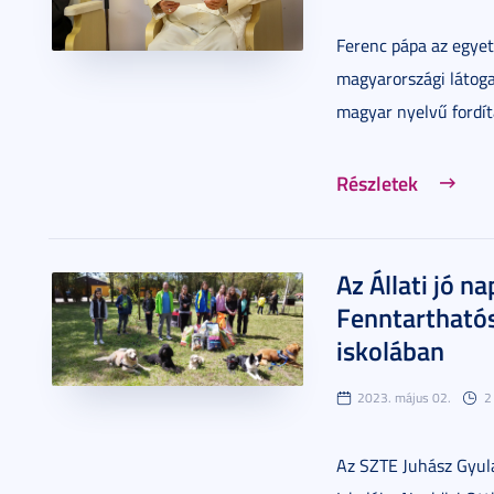
Ferenc pápa az egyete
magyarországi látoga
magyar nyelvű fordít
Részletek
Az Állati jó na
Fenntartható
iskolában
2023. május 02.
2
Az SZTE Juhász Gyul