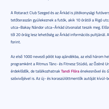
A Rotaract Club Szeged és az Árkád is jótékonysági futóvers
tetőteraszán gyülekeznek a futók, akik 10 órától a Rigó u
utca–Bakay Nándor utca–Árkád útvonalat teszik meg. Előze
től 20 óráig lesz lehetőség az Árkád információs pultjánál. 
forint.
Az első 1000 nevező pólót kap ajándékba, az első három he
programként a Ritmus Tánc- és Fitnesz Stúdió, az Őzéné Urb
Tandi Flóra
érdeklődők, de találkozhatnak
énekesnővel és
G
szóvivőjével is. Az új- és koraszülöttmentők autóját kívül-