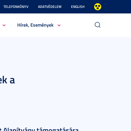
TELEFONKÖNYV
ADATVÉDELEM
ENGLISH
Hírek, Események
ek a
at Alapítvány támogatására