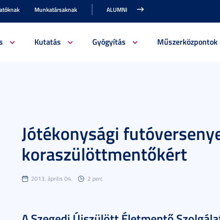
gatóknak
Munkatársaknak
ALUMNI
s
Kutatás
Gyógyítás
Műszerközpontok
Jótékonysági futóverseny
koraszülöttmentőkért
2013. április 04.
2 perc
A Szegedi Újszülött Életmentő Szolgál