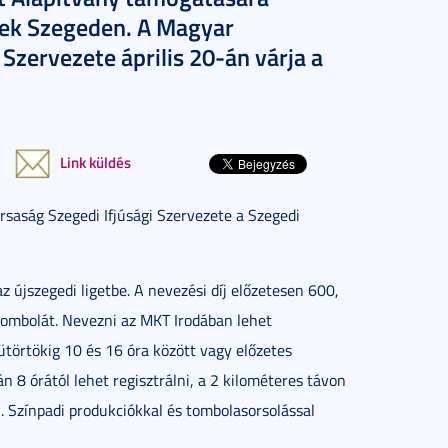
nek Szegeden. A Magyar
Szervezete április 20-án várja a
.
Link küldés
rsaság Szegedi Ifjúsági Szervezete a Szegedi
z újszegedi ligetbe. A nevezési díj előzetesen 600,
a tombolát. Nevezni az MKT Irodában lehet
ütörtökig 10 és 16 óra között vagy előzetes
án 8 órától lehet regisztrálni, a 2 kilométeres távon
k. Színpadi produkciókkal és tombolasorsolással