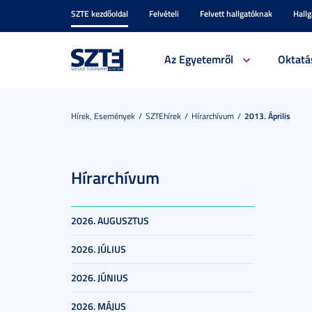
SZTE kezdőoldal
Felvételi
Felvett hallgatóknak
Hall
Az Egyetemről
Oktatá
Hírek, Események
SZTEhírek
Hírarchívum
2013. Április
Hírarchívum
2026. AUGUSZTUS
2026. JÚLIUS
2026. JÚNIUS
2026. MÁJUS