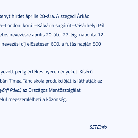
enyt hirdet április 28-ára. A szegedi Árkád
tca–Londoni körút–Kálvária sugárút–Vásárhelyi Pál
tes nevezésre április 20-ától 27-éig, naponta 12-
A nevezési díj előzetesen 600, a futás napján 800
lyezett pedig értékes nyereményeket. Kísérő
án Tímea Tánciskola produkcióját is láthatják az
yőrfi Pállal
, az Országos Mentőszolgálat
belül megszemlélheti a közönség.
SZTEinfo