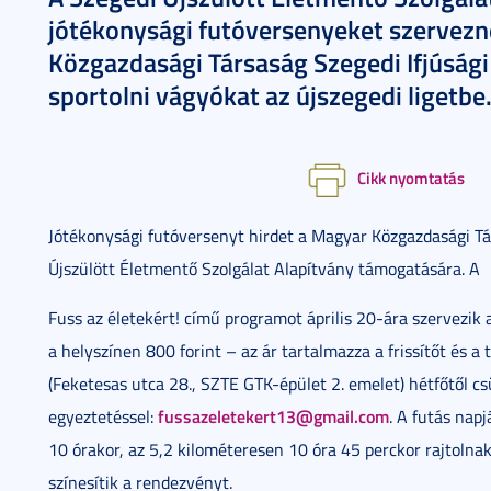
jótékonysági futóversenyeket szervez
Közgazdasági Társaság Szegedi Ifjúsági 
sportolni vágyókat az újszegedi ligetbe
Cikk nyomtatás
Jótékonysági futóversenyt hirdet a Magyar Közgazdasági Tá
Újszülött Életmentő Szolgálat Alapítvány támogatására. A
Fuss az életekért! című programot április 20-ára szervezik a
a helyszínen 800 forint – az ár tartalmazza a frissítőt és 
(Feketesas utca 28., SZTE GTK-épület 2. emelet) hétfőtől cs
fussazeletekert13@gmail.com
egyeztetéssel:
. A futás napj
10 órakor, az 5,2 kilométeresen 10 óra 45 perckor rajtolna
színesítik a rendezvényt.