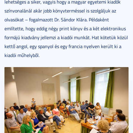
lehetséges a siker, vagyis hogy a magyar egyetemi kiadók
színvonalánál akár jobb könyvterméssel is szolgáljuk az
olvasókat – fogalmazott Dr. Sándor Klára. Példaként
említette, hogy eddig négy print könyv és a két elektronikus
formájú kiadvány jellemzi a kiadói munkát. Hat kötetük közül
kettő angol, egy spanyol és egy francia nyelven került ki a
kiadói műhelyből.