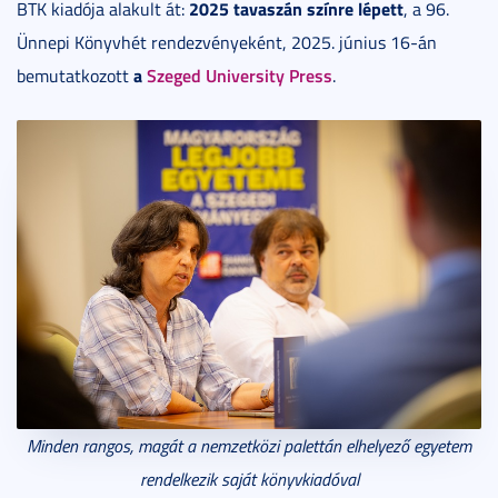
2025 tavaszán
szí
nre lé
pett
BTK kiadója alakult át:
, a 96.
Ünnepi Könyvhét rendezvényeként, 2025. június 16-án
a
Szeged University Press
bemutatkozott
.
Minden rangos, magát a nemzetközi palettán elhelyező egyetem
rendelkezik saját könyvkiadóval