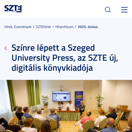
Toggl
navig
Hírek, Események
SZTEhírek
Hírarchívum
2025. Június
Színre lépett a Szeged
University Press, az SZTE új,
digitális könyvkiadója