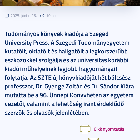
2025. június 26.
10 perc
Tudományos könyvek kiadója a Szeged
University Press. A Szegedi Tudományegyetem
kutatóit, oktatóit és hallgatóit a legkorszerűbb
eszközökkel szolgálja és az universitas korábbi
kiadói műhelyeinek legjobb hagyományait
folytatja. Az SZTE új könyvkiadóját két bölcsész
professzor, Dr. Gyenge Zoltán és Dr. Sándor Klára
mutatta be a 96. Ünnepi Könyvhéten az egyetem
vezetői, valamint a lehetőség iránt érdeklődő
szerzők és olvasók jelenlétében.
Cikk nyomtatás