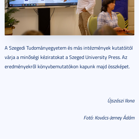
A Szegedi Tudományegyetem és más intézmények kutatóitól
várja a minőségi kéziratokat a Szeged University Press. Az
eredményekről könyvbemutatókon kapunk majd összképet.
Újszászi Ilona
Fot
ó: Ková
cs-Jerney Ádám