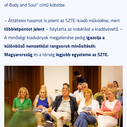
of Body and Soul” című kötetbe.
– Áttételes hasznot is jelent az SZTE-kiadó működése, mert
t
öbbletpontot jelent
– folytatta az indoklást a kiadóvezető. –
igazolja a
A minőségi kiadványok megjelenése pedig
kül
önb
öző nemzetk
özi rangsorok minősít
és
ét:
Magyarország
legjobb egyeteme az SZTE.
és a térség