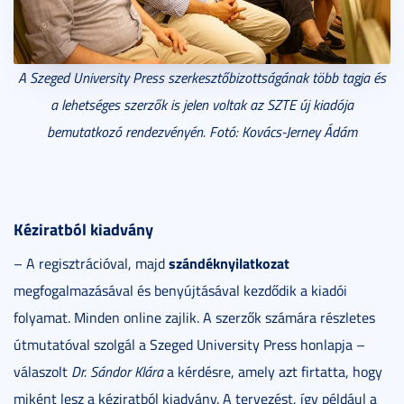
A Szeged University Press szerkesztőbizottságának több tagja és
a lehetséges szerzők is jelen voltak az SZTE új kiadója
bemutatkozó rendezvényén. Fotó: Kovács-Jerney Ádám
K
éziratb
ól kiadvány
szánd
éknyilatkozat
– A regisztrációval, majd
megfogalmazásával és benyújtásával kezdődik a kiadói
folyamat. Minden online zajlik. A szerzők számára részletes
útmutatóval szolgál a Szeged University Press honlapja –
válaszolt
Dr. Sá
ndor Klára
a kérdésre, amely azt firtatta, hogy
miként lesz a kéziratból kiadvány. A tervezést, így például a