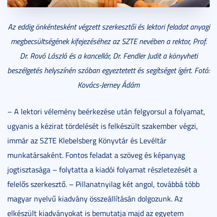
Az eddig önkéntesként végzett szerkesztői és lektori feladat anyagi
megbecsültségének kifejezéséhez az SZTE nevében a rektor, Prof.
Dr. Rovó Lászl
ó és a kancellár, Dr. Fendler Judit
a könyvheti
beszélgetés helyszínén szóban egyeztetett és segítséget ígért. Fotó:
Kovács-Jerney Ádám
– A lektori vélemény beérkezése után felgyorsul a folyamat,
ugyanis a kézirat tördelését is felkészült szakember végzi,
immár az SZTE Klebelsberg Könyvtár és Levéltár
munkatársaként. Fontos feladat a szöveg és képanyag
jogtisztasága – folytatta a kiadói folyamat részletezését a
felelős szerkesztő. – Pillanatnyilag két angol, továbbá több
magyar nyelvű kiadvány összeállításán dolgozunk. Az
elkészült kiadványokat is bemutatja majd az egyetem