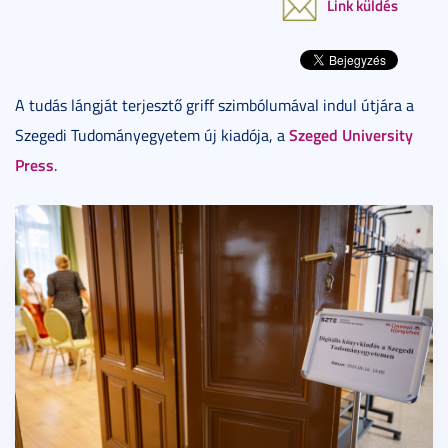
Link küldés
A tudás lángját terjesztő griff szimbólumával indul útjára a
Szeged University
Szegedi Tudományegyetem új kiadója, a
Press
.