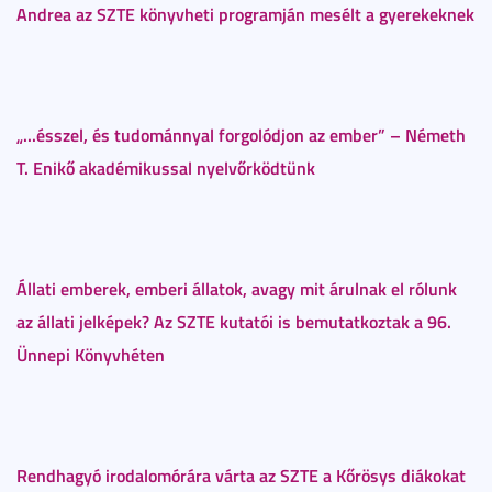
Andrea az SZTE könyvheti programján mesélt a gyerekeknek
„...ésszel, és tudománnyal forgolódjon az ember” – Németh
T. Enikő akadémikussal nyelvőrködtünk
Állati emberek, emberi állatok, avagy mit árulnak el rólunk
az állati jelképek? Az SZTE kutatói is bemutatkoztak a 96.
Ünnepi Könyvhéten
Rendhagyó irodalomórára várta az SZTE a Kőrösys diákokat