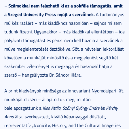
Számokkal nem fejezhető ki az a sokf
éle támogatás, amit
–
a Szeged University Press nyújt a szerzőinek.
A tudományos
mű kéziratáért – más kiadókhoz hasonlóan – sajnos mi sem
tudunk fizetni. Ugyanakkor – más kiadókkal ellentétben – ide
pályázati támogatást és pénzt nem kell hoznia a szerzőnek a
műve megjelentetését ösztökélve. Sőt: a névtelen lektorálást
követően a munkáját minősítő és a megjelenést segítő két
szakember véleményét is megkapja és hasznosíthatja a
szerző – hangsúlyozta Dr. Sándor Klára.
A print kiadványok minősége az Innovariant Nyomdaipari Kft.
munkáját dicséri – állapítottuk meg, miután
belelapozgattunk a
Kiss Attila, Szőnyi Gy
örgy Endre
és
K
érchy
Anna
által szerkesztett, kiváló képanyaggal dúsított,
reprezentatív „Iconicity, History, and the Cultural Imageries