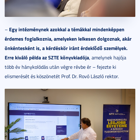
Egy int
ézm
énynek azokkal a t
émákkal mindenk
é
ppen
–
érdemes foglalkoznia, amelyeken lelkesen dolgoznak, akár
önk
é
ntesk
ént is, a k
érd
ésk
ör irá
nt érdeklődő szem
élyek.
Erre kiváló p
élda az SZTE k
önyvkiad
ója
, amelynek hajója
több év hánykolódás után végre révbe ér – fejezte ki
elismerését és köszönetét Prof. Dr. Rovó László rektor.