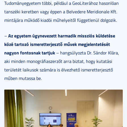
Tudományegyetem többi, például a GeoLiterához hasonlóan
tanszéki keretben vagy éppen a Belvedere Meridionale Kft.
mintájára működő kiadói műhelyeitől függetlenül dolgozik.
Az egyetem úgynevezett harmadik misszi
ós kü
ldet
é
se
–
k
öz
é tartozó ismeretterjesztő művek megjelentet
és
ét
nagyon fontosnak tartjuk
– hangsúlyozta Dr. Sándor Klára,
aki minden monográfiaszerzőt arra biztat, hogy kutatási
területét laikusok számára is élvezhető ismeretterjesztő
műben mutassa be.