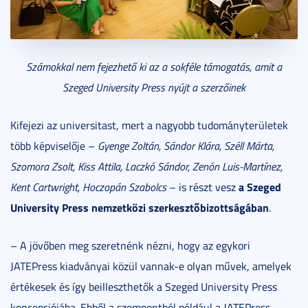
Számokkal nem fejezhető ki az a sokféle támogatás, amit a
Szeged University Press nyújt a szerzőinek
Kifejezi az universitast, mert a nagyobb tudományterületek
több képviselője –
Gyenge Zoltán, Sá
ndor Klára, Sz
é
ll Márta,
Szomora Zsolt, Kiss Attila, Laczkó Sándor, Zen
ón Luis-Martínez,
a Szeged
Kent Cartwright, Hoczopán Szabolcs
– is részt vesz
University Press nemzetk
özi szerkesztőbizottságában
.
– A jövőben meg szeretnénk nézni, hogy az egykori
JATEPress kiadványai közül vannak-e olyan művek, amelyek
értékesek és így beilleszthetők a Szeged University Press
koncepciójába. Ebből a szempontból például a JATEPress