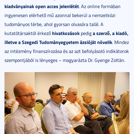
kiadványainak open acces jelenl
ét
ét
. Az online formában
ingyenesen elérhető mű azonnal bekerül a nemzetközi
tudományos térbe, ahol gyorsan olvasóra talál. A
hivatkozások
a szerző, a kiad
ó,
kutatótársaktól érkező
pedig
illetve a Szegedi Tudományegyetem ázsi
óját n
övelik
. Mindez
az intézmény finanszírozása és az azt befolyásoló indikátorok
szempontjából is lényeges – magyarázta Dr. Gyenge Zoltán.