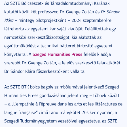
Az SZTE Bölcsészet- és Társadalomtudományi Karának
kutatói közül két professzor, Dr. Gyenge Zoltán és
Dr. Sá
ndor
Klára
– mintegy pilotprojektként – 2024 szeptemberére
létrehozta az egyetemi kar saját kiadóját. Felállítottak egy
nemzetközi szerkesztőbizottságot, kialakították az
együttműködést a technikai hátteret biztosító egyetemi
Szeged Humanities Press
könyvtárral. A
felelős kiadója
szerepét Dr. Gyenge Zoltán, a felelős szerkesztő feladatkörét
Dr. Sándor Klára főszerkesztőként vállalta.
Az SZTE BTK bölcs bagoly szimbólumával jelentkező Szeged
Humanities Press gondozásában jelent meg – többek között
– a „L’empathie à l’épreuve dans les arts et les littératures de
langue française” című tanulmánykötet. A siker nyomán, a
Szegedi Tudományegyetem vezetőivel egyeztetve, az SZTE