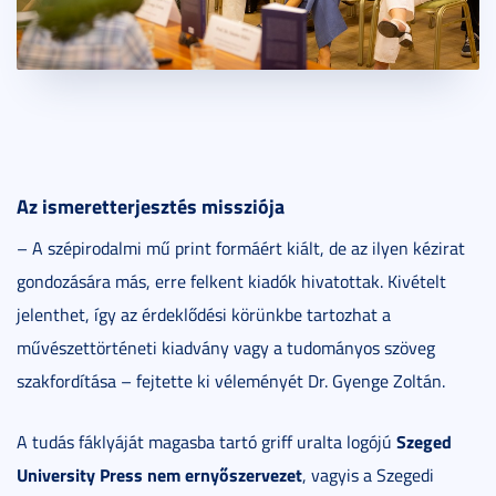
Az ismeretterjeszt
és misszi
ója
– A szépirodalmi mű print formáért kiált, de az ilyen kézirat
gondozására más, erre felkent kiadók hivatottak. Kivételt
jelenthet, így az érdeklődési körünkbe tartozhat a
művészettörténeti kiadvány vagy a tudományos szöveg
szakfordítása – fejtette ki véleményét Dr. Gyenge Zoltán.
Szeged
A tudás fáklyáját magasba tartó griff uralta logójú
University Press nem ernyőszervezet
, vagyis a Szegedi