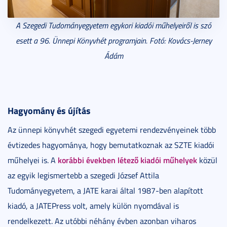
A Szegedi Tudományegyetem egykori kiadói műhelyeiről is szó
esett a 96. Ünnepi Könyvhét programjain. Fotó: Kovács-Jerney
Ádám
Hagyomány
és újítás
Az ünnepi könyvhét szegedi egyetemi rendezvényeinek több
évtizedes hagyománya, hogy bemutatkoznak az SZTE kiadói
korábbi években létező kiadói műhelyek
műhelyei is. A
közül
az egyik legismertebb a szegedi József Attila
Tudományegyetem, a JATE karai által 1987-ben alapított
kiadó, a JATEPress volt, amely külön nyomdával is
rendelkezett. Az utóbbi néhány évben azonban viharos