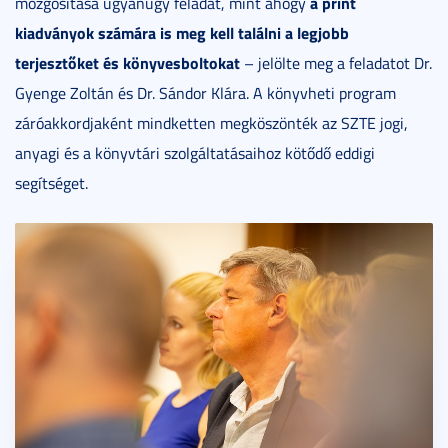
a print
mozgósítása ugyanúgy feladat, mint ahogy
kiadványok számára is meg kell találni a legjobb
terjesztő
ket
és k
önyvesboltokat
– jelölte meg a feladatot Dr.
Gyenge Zoltán és Dr. Sándor Klára. A könyvheti program
záróakkordjaként mindketten megköszönték az SZTE jogi,
anyagi és a könyvtári szolgáltatásaihoz kötődő eddigi
segítséget.