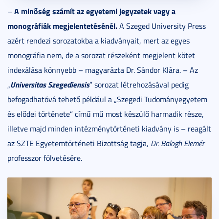
A minős
ég számít az egyetemi jegyzetek vagy a
–
monográfiák megjelentet
és
én
é
l.
A Szeged University Press
azért rendezi sorozatokba a kiadványait, mert az egyes
monográfia nem, de a sorozat részeként megjelent kötet
indexálása könnyebb – magyarázta Dr. Sándor Klára. – Az
Universitas Szegediensis
„
” sorozat létrehozásával pedig
befogadhatóvá tehető például a „Szegedi Tudományegyetem
és elődei története” című mű most készülő harmadik része,
illetve majd minden intézménytörténeti kiadvány is – reagált
az SZTE Egyetemtörténeti Bizottság tagja,
Dr. Balogh Elem
ér
professzor fölvetésére.