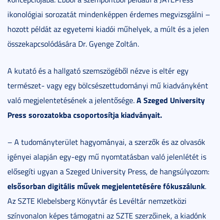
ikonológiai sorozatát mindenképpen érdemes megvizsgálni –
hozott példát az egyetemi kiadói műhelyek, a múlt és a jelen
összekapcsolódására Dr. Gyenge Zoltán.
A kutató és a hallgató szemszögéből nézve is eltér egy
természet- vagy egy bölcsészettudományi mű kiadványként
A Szeged University
való megjelentetésének a jelentősége.
Press sorozatokba csoportosítja kiadványait.
– A tudományterület hagyományai, a szerzők és az olvasók
igényei alapján egy-egy mű nyomtatásban való jelenlétét is
elősegíti ugyan a Szeged University Press, de hangsúlyozom:
elsősorban digitális művek megjelentet
és
é
re f
ókuszálunk
.
Az SZTE Klebelsberg Könyvtár és Levéltár nemzetközi
színvonalon képes támogatni az SZTE szerzőinek, a kiadónk