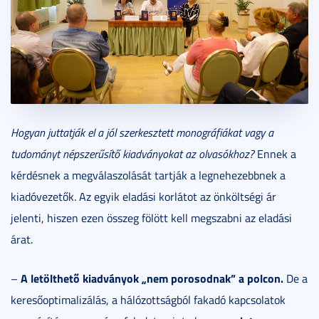
Hogyan juttatják el a j
ól szerkesztett monográfiákat vagy a
tudományt n
épszerűsítő kiadványokat az olvas
ókhoz?
Ennek a
kérdésnek a megválaszolását tartják a legnehezebbnek a
kiadóvezetők. Az egyik eladási korlátot az önköltségi ár
jelenti, hiszen ezen összeg fölött kell megszabni az eladási
árat.
A let
ö
lthető kiadványok „nem porosodnak”
a polcon.
–
De a
keresőoptimalizálás, a hálózottságból fakadó kapcsolatok