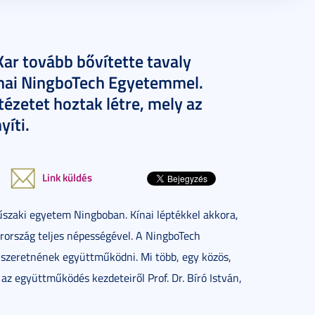
r tovább bővítette tavaly
nai NingboTech Egyetemmel.
ézetet hoztak létre, mely az
yíti.
Link küldés
űszaki egyetem Ningboban. Kínai léptékkel akkora,
rország teljes népességével. A NingboTech
 szeretnének együttműködni. Mi több, egy közös,
 az együttműködés kezdeteiről Prof. Dr. Bíró István,