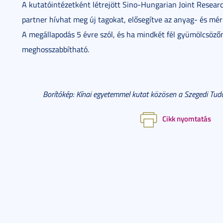
A kutatóintézetként létrejött Sino-Hungarian Joint Resear
partner hívhat meg új tagokat, elősegítve az anyag- és m
A megállapodás 5 évre szól, és ha mindkét fél gyümölcsöző
meghosszabbítható.
Borítókép: Kínai egyetemmel kutat közösen a Szegedi T
Cikk nyomtatás