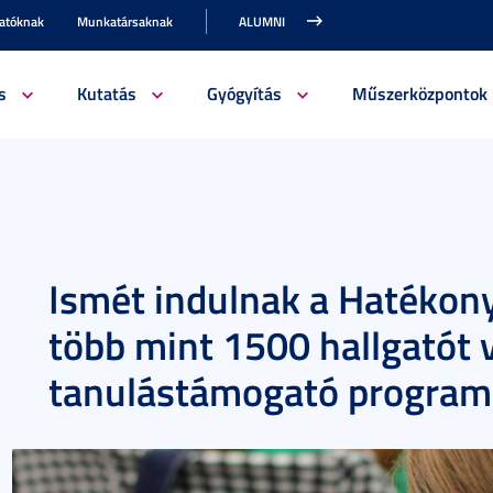
gatóknak
Munkatársaknak
ALUMNI
s
Kutatás
Gyógyítás
Műszerközpontok
Ismét indulnak a Hatékon
több mint 1500 hallgatót 
tanulástámogató program