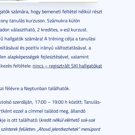
lgatók számára, hogy bemeneti feltétel nélkül részt
ony tanulás kurzuson. Számukra külön
adon választható, 2 kredites, x-es) kurzust.
yű hallgatók számára! A tréning célja a tanulási
ításával és pozitív irányú változtatásával, a
len alapképességek fejlesztésével, valamint
tkezés feltétele:
nincs – regisztrált SKI hallgatókat
i félévre a Neptunban találhatók.
utolsó szerdáján, 17:00 – 19:00 h között: Tanulás-
nt ezzel a címmel találod meg, állandó
e is ott található: (
kredit nélkül elérhető sok-sok
zínterek felületen: „Ahová jelentkezhetek” menüpont