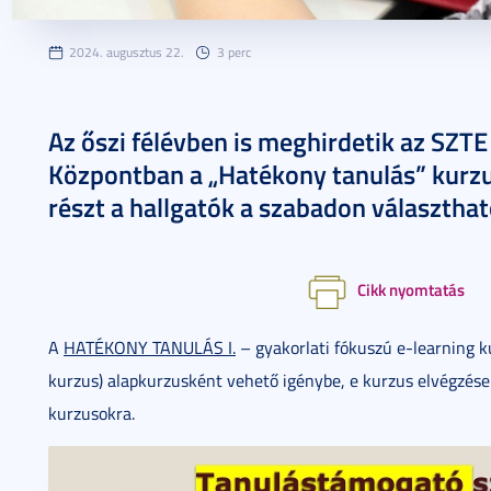
2024. augusztus 22.
3 perc
Az őszi félévben is meghirdetik az SZT
Központban a „Hatékony tanulás” kurzu
részt a hallgatók a szabadon választha
Cikk nyomtatás
A
HATÉKONY TANULÁS I.
– gyakorlati fókuszú e-learning ku
kurzus) alapkurzusként vehető igénybe, e kurzus elvégzése 
kurzusokra.