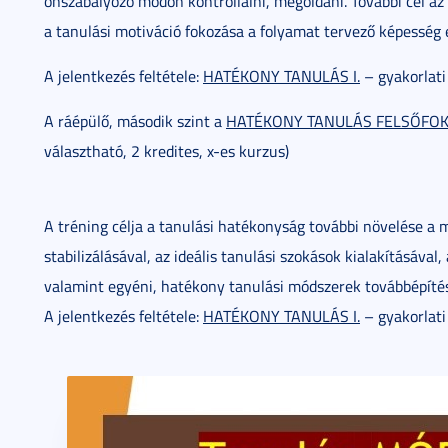
önszabályozó módon kontrollálni, megoldani. További cél az
a tanulási motiváció fokozása a folyamat tervező képesség e
A jelentkezés feltétele:
HATÉKONY TANULÁS I.
– gyakorlati 
A ráépülő, második szint a
HATÉKONY TANULÁS FELSŐFOKON 
választható, 2 kredites, x-es kurzus)
A tréning célja a tanulási hatékonyság további növelése a 
stabilizálásával, az ideális tanulási szokások kialakításával
valamint egyéni, hatékony tanulási módszerek továbbépítés
A jelentkezés feltétele:
HATÉKONY TANULÁS I.
– gyakorlati 