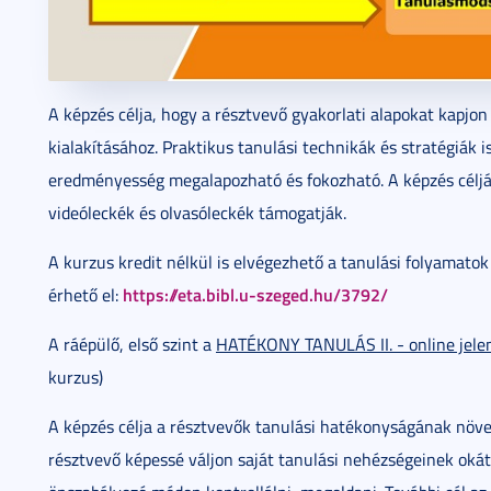
A képzés célja, hogy a résztvevő gyakorlati alapokat kapjo
kialakításához. Praktikus tanulási technikák és stratégiák
eredményesség megalapozható és fokozható. A képzés céljá
videóleckék és olvasóleckék támogatják.
A kurzus kredit nélkül is elvégezhető a tanulási folyamatok
https://eta.bibl.u-szeged.hu/3792/
érhető el:
A ráépülő, első szint a
HATÉKONY TANULÁS II. - online jelen
kurzus)
A képzés célja a résztvevők tanulási hatékonyságának növel
résztvevő képessé váljon saját tanulási nehézségeinek okát