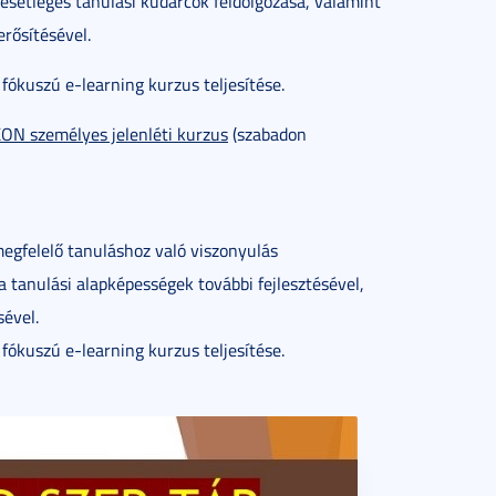
 esetleges tanulási kudarcok feldolgozása, valamint
rősítésével.
fókuszú e-learning kurzus teljesítése.
személyes jelenléti kurzus
(szabadon
megfelelő tanuláshoz való viszonyulás
, a tanulási alapképességek további fejlesztésével,
ével.
fókuszú e-learning kurzus teljesítése.