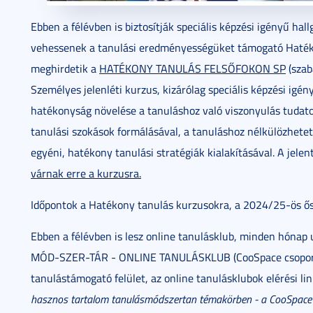
Ebben a félévben is biztosítják speciális képzési igényű hal
vehessenek a tanulási eredményességüket támogató Haték
meghirdetik a
HATÉKONY TANULÁS FELSŐFOKON SP
(szab
Személyes jelenléti kurzus, kizárólag speciális képzési igén
hatékonyság növelése a tanuláshoz való viszonyulás tudatos
tanulási szokások formálásával, a tanuláshoz nélkülözhetet
egyéni, hatékony tanulási stratégiák kialakításával. A jelen
várnak erre a kurzusra.
Időpontok a Hatékony tanulás kurzusokra, a 2024/25-ös ősz
Ebben a félévben is lesz online tanulásklub, minden hónap 
MÓD-SZER-TÁR - ONLINE TANULÁSKLUB (CooSpace csoportké
tanulástámogató felület, az online tanulásklubok elérési linkj
hasznos tartalom tanulásmódszertan témakörben - a CooSpace s