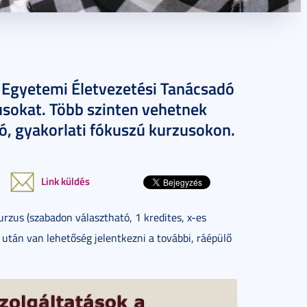
E Egyetemi Életvezetési Tanácsadó
sokat. Több szinten vehetnek
tó, gyakorlati fókuszú kurzusokon.
Link küldés
rzus (szabadon választható, 1 kredites, x-es
után van lehetőség jelentkezni a további, ráépülő