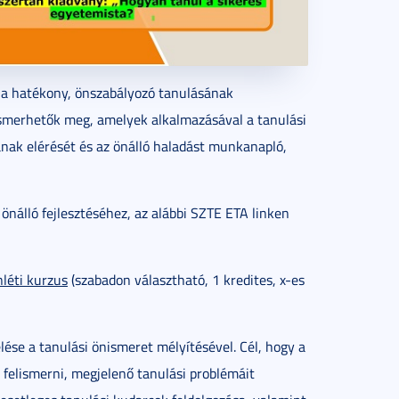
n a hatékony, önszabályozó tanulásának
 ismerhetők meg, amelyek alkalmazásával a tanulási
nak elérését és az önálló haladást munkanapló,
 önálló fejlesztéséhez, az alábbi SZTE ETA linken
léti kurzus
(szabadon választható, 1 kredites, x-es
ése a tanulási önismeret mélyítésével. Cél, hogy a
 felismerni, megjelenő tanulási problémáit