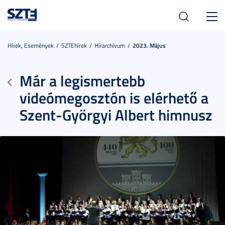
Toggl
navig
Hírek, Események
SZTEhírek
Hírarchívum
2023. Május
Már a legismertebb
videómegosztón is elérhető a
Szent-Györgyi Albert himnusz