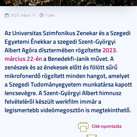
2023. május 17.
1 perc
Az Universitas Szimfonikus Zenekar és a Szegedi
Egyetemi Énekkar a szegedi Szent-Györgyi
Albert Agóra dísztermében rögzítette
2023.
március 22-én
a Benedekfi-Janik művet. A
zenészek és az énekesek előtt és fölött sűrű
mikrofonerdő rögzített minden hangot, amelyet
a Szegedi Tudományegyetem munkatársa kapott
lencsevégre. A Szent-Györgyi Albert himnusz
felvételéről készült werkfilm immár a
legismertebb videómegosztón is megtekinthető.
Cikk nyomtatás