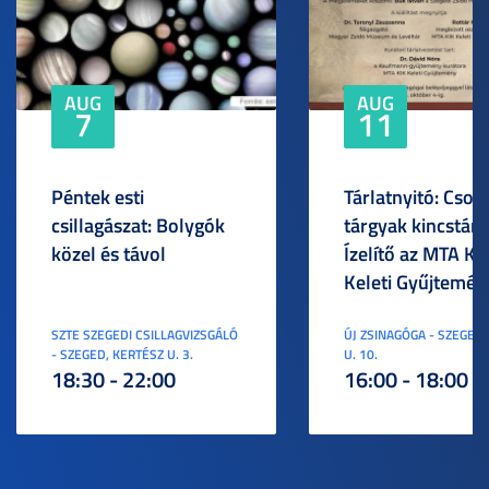
AUG
AUG
7
11
Péntek esti
Tárlatnyitó: Csod
csillagászat: Bolygók
tárgyak kincstára
közel és távol
Ízelítő az MTA KI
Keleti Gyűjtemén
SZTE SZEGEDI CSILLAGVIZSGÁLÓ
ÚJ ZSINAGÓGA - SZEGED,
- SZEGED, KERTÉSZ U. 3.
U. 10.
18:30 - 22:00
16:00 - 18:00