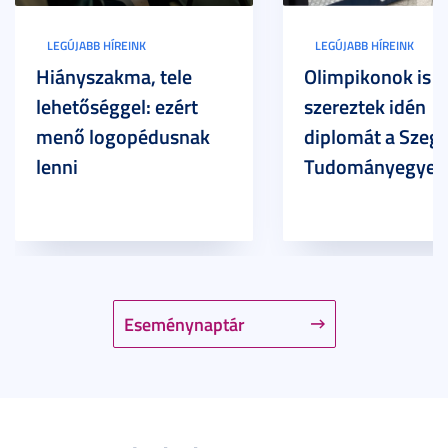
LEGÚJABB HÍREINK
LEGÚJABB HÍREINK
Hiányszakma, tele
Olimpikonok is
lehetőséggel: ezért
szereztek idén
menő logopédusnak
diplomát a Szege
lenni
Tudományegyet
Eseménynaptár