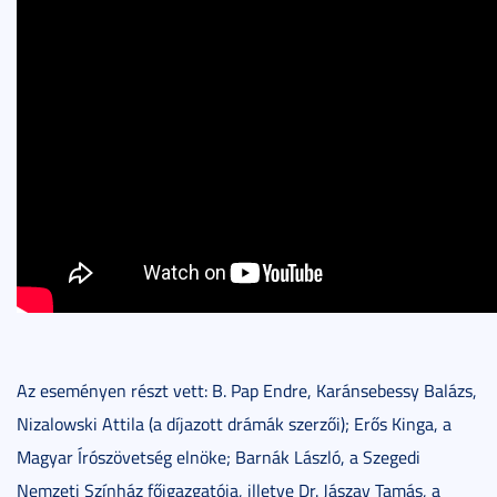
Az eseményen részt vett: B. Pap Endre, Karánsebessy Balázs,
Nizalowski Attila (a díjazott drámák szerzői); Erős Kinga, a
Magyar Írószövetség elnöke; Barnák László, a Szegedi
Nemzeti Színház főigazgatója, illetve Dr. Jászay Tamás, a