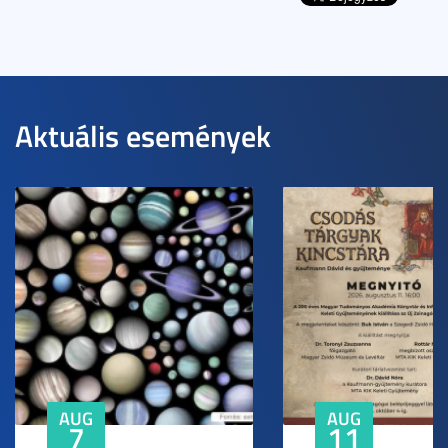
Aktuális események
AUG
AUG
7
11