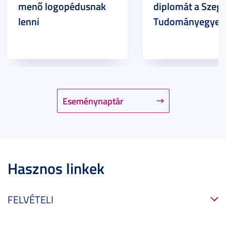
menő logopédusnak
diplomát a Szege
lenni
Tudományegyet
Eseménynaptár
Hasznos linkek
FELVÉTELI