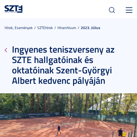
Toggl
navig
Hírek, Események
SZTEhírek
Hírarchívum
2023. Július
Ingyenes teniszverseny az
SZTE hallgatóinak és
oktatóinak Szent-Györgyi
Albert kedvenc pályáján