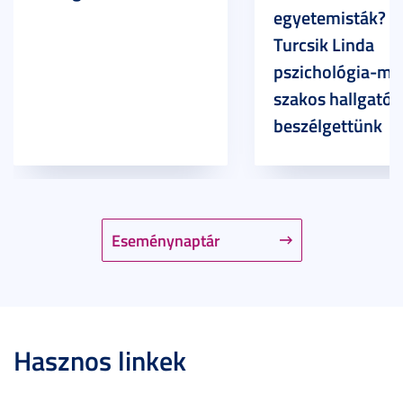
egyetemisták? –
Turcsik Linda
pszichológia-ma
szakos hallgatóv
beszélgettünk
Eseménynaptár
Hasznos linkek