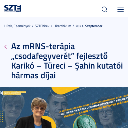
Toggl
navig
Hírek, Események
SZTEhírek
Hírarchívum
2021. Szeptember
Az mRNS-terápia
„csodafegyverét” fejlesztő
Karikó – Türeci – Şahin kutatói
hármas díjai