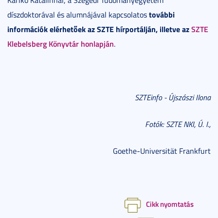
Karikó Katalinnal, a Szegedi Tudományegyetem
további
díszdoktorával és alumnájával kapcsolatos
információk elérhetőek az SZTE hírportálján, illetve az
SZTE
Klebelsberg Könyvtár honlapján
.
SZTEinfo - Újszászi Ilona
Fotók: SZTE NKI, Ú. I.,
Goethe-Universität Frankfurt
Cikk nyomtatás