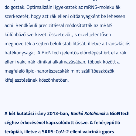
dolgoztak. Optimalizálni igyekeztek az mRNS-molekulák
szerkezetét, hogy azt rák elleni oltóanyagként be lehessen
adni. Rendkívüli precizitással módosították az mRNS
különböző szerkezeti összetevőit, s ezzel jelentősen
megnövelték a sejten belüli stabilitását, illetve a transzlációs
hatékonyságát. A BioNTech jelentős előrelépést ért el a rák
elleni vakcinák klinikai alkalmazásában, többek között a
megfelelő lipid-nanorészecskék mint szállítóeszközök
kifejlesztésének köszönhetően.
A két kutatási irány 2013-ban,
Karikó Katalinnak
a BioNTech
céghez érkezésével kapcsolódott össze. A fehérjepótló
terápiák, illetve a SARS-CoV-2 elleni vakcinák gyors