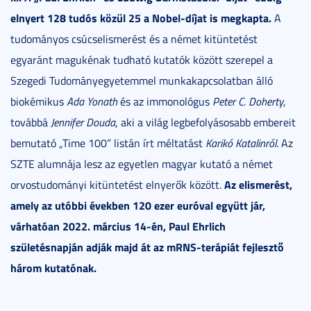
elnyert 128 tudós közül 25 a Nobel-díjat is megkapta.
A
tudományos csúcselismerést és a német kitüntetést
egyaránt magukénak tudható kutatók között szerepel a
Szegedi Tudományegyetemmel munkakapcsolatban álló
biokémikus
Ada Yonath
és az immonológus
Peter C. Doherty
,
továbbá
Jennifer Douda
, aki a világ legbefolyásosabb embereit
bemutató „Time 100” listán írt méltatást
Karikó Katalinról
. Az
SZTE alumnája lesz az egyetlen magyar kutató a német
Az elismerést,
orvostudományi kitüntetést elnyerők között.
amely az utóbbi években 120 ezer euróval együtt jár,
várhatóan 2022. március 14-én, Paul Ehrlich
születésnapján adják majd át az mRNS-terápiát fejlesztő
három kutatónak.