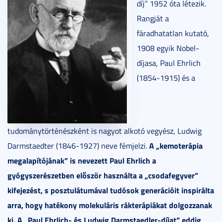
díj” 1952 óta létezik.
Rangját a
fáradhatatlan kutató,
1908 egyik Nobel-
díjasa, Paul Ehrlich
(1854-1915) és a
tudománytörténészként is nagyot alkotó vegyész, Ludwig
A „kemoterápia
Darmstaedter (1846-1927) neve fémjelzi.
megalapítójának” is nevezett Paul Ehrlich a
gyógyszerészetben először használta a „csodafegyver”
kifejezést, s posztulátumával tudósok generációit inspirálta
arra, hogy hatékony molekuláris rákterápiákat dolgozzanak
ki. A „Paul Ehrlich- és Ludwig Darmstaedler-díjat” eddig