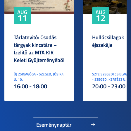
AUG
AUG
11
12
Tárlatnyitó: Csodás
Hullócsillagok
tárgyak kincstára –
éjszakája
Ízelítő az MTA KIK
Keleti Gyűjteményéből
ÚJ ZSINAGÓGA - SZEGED, JÓSIKA
SZTE SZEGEDI CSILLAGV
U. 10.
- SZEGED, KERTÉSZ U. 3.
16:00 - 18:00
20:00 - 23:00
Eseménynaptár