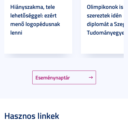
Hiányszakma, tele
Olimpikonok is
lehetőséggel: ezért
szereztek idén
menő logopédusnak
diplomát a Szege
lenni
Tudományegyet
Eseménynaptár
Hasznos linkek