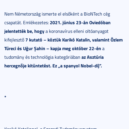
Nem Németország ismerte el elsőként a BioNTech cég
2021. június 23-án Oviedóban
csapatát. Emlékezetes:
jelentették be, hogy
a koronavírus elleni oltóanyagot
7 kutató – köztük Karikó Katalin, valamint Özlem
kifejlesztő
Türeci és Uğur Şahin – kapja meg október 22-én
a
az Asztúria
tudomány és technológia kategóriában
hercegnője kitüntetést. Ez „a spanyol Nobel-díj”.
*