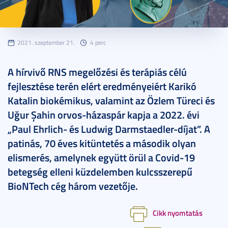
2021. szeptember 21.
4 perc
A hírvivő RNS megelőzési és terápiás célú
fejlesztése terén elért eredményeiért Karikó
Katalin biokémikus, valamint az Özlem Türeci és
Uğur Şahin orvos-házaspár kapja a 2022. évi
„Paul Ehrlich- és Ludwig Darmstaedler-díjat”. A
patinás, 70 éves kitüntetés a második olyan
elismerés, amelynek együtt örül a Covid-19
betegség elleni küzdelemben kulcsszerepű
BioNTech cég három vezetője.
Cikk nyomtatás