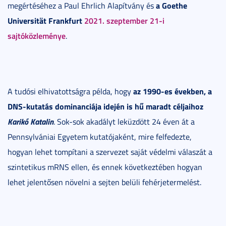
a Goethe
megértéséhez a Paul Ehrlich Alapítvány és
Universität Frankfurt
2021. szeptember 21-i
sajtóközleménye
.
az 1990-es években, a
A tudósi elhivatottságra példa, hogy
DNS-kutatás dominanciája idején is hű maradt céljaihoz
Karikó Katalin
. Sok-sok akadályt leküzdött 24 éven át a
Pennsylvániai Egyetem kutatójaként, mire felfedezte,
hogyan lehet tompítani a szervezet saját védelmi válaszát a
szintetikus mRNS ellen, és ennek következtében hogyan
lehet jelentősen növelni a sejten belüli fehérjetermelést.