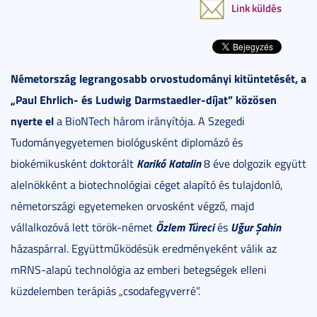
Link küldés
Németország legrangosabb orvostudományi kitüntetését, a
„Paul Ehrlich- és Ludwig Darmstaedler-díjat” közösen
nyerte el
a BioNTech három irányítója. A Szegedi
Tudományegyetemen biológusként diplomázó és
Karikó Katalin
biokémikusként doktorált
8 éve dolgozik együtt
alelnökként a biotechnológiai céget alapító és tulajdonló,
németországi egyetemeken orvosként végző, majd
Özlem Türeci
Uğur Şahin
vállalkozóvá lett török-német
és
házaspárral. Együttműködésük eredményeként válik az
mRNS-alapú technológia az emberi betegségek elleni
küzdelemben terápiás „csodafegyverré”.