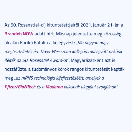
Az 50. Rosenstiel-díj kitüntetettjeiről 2021. január 21-én a
BrandeisNOW
adott hírt. Másnap jelentette meg közösségi
oldalán Karikó Katalin a bejegyzést:
„Ma nagyon nagy
megtiszteltetés ért. Drew Weissman kollegámmal együtt nekünk
ítélték az 50. Rosenstiel Award-ot”
. Magyarázatként azt is
hozzáfűzte: a tudományos körök rangos kitüntetését kapták
meg
„az mRNS technológia kifejlesztéséért, amelyek a
Pfizer/BioNTech
Moderna
és a
vakcinák alapjául szolgálnak”
.