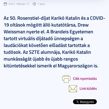
2021. február 11.
7 perc
Az 50. Rosenstiel-díjat Karikó Katalin és a COVID-
19 oltások mögött álló kutatótársa, Drew
Weissman nyerte el. A Brandeis Egyetemen
tartott virtuális díjátadó ünnepségen a
laudációkat követően előadást tartottak a
tudósok. Az SZTE alumnája, Karikó Katalin
munkásságát újabb és újabb rangos
kitüntetésekkel ismerik el Magyarországon is.
Cikk nyomtatás
Link küldés