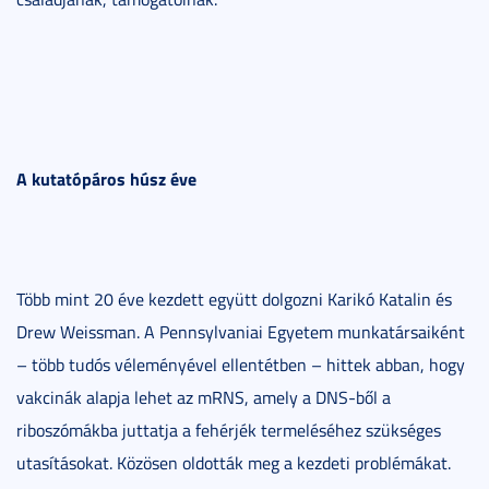
A kutatópáros húsz éve
Több mint 20 éve kezdett együtt dolgozni Karikó Katalin és
Drew Weissman. A Pennsylvaniai Egyetem munkatársaiként
– több tudós véleményével ellentétben – hittek abban, hogy
vakcinák alapja lehet az mRNS, amely a DNS-ből a
riboszómákba juttatja a fehérjék termeléséhez szükséges
utasításokat. Közösen oldották meg a kezdeti problémákat.