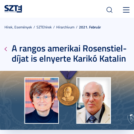
Toggl
navig
Hírek, Események
SZTEhírek
Hírarchívum
2021. Február
A rangos amerikai Rosenstiel-
díjat is elnyerte Karikó Katalin