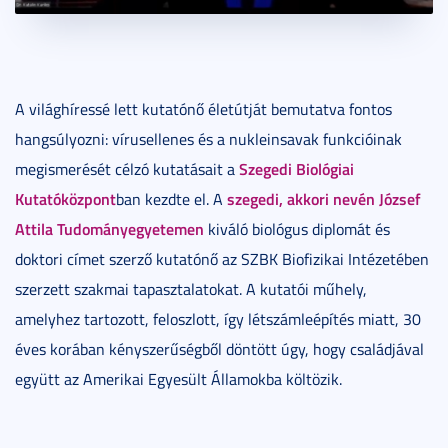
A világhíressé lett kutatónő életútját bemutatva fontos
hangsúlyozni: vírusellenes és a nukleinsavak funkcióinak
Szegedi Biológiai
megismerését célzó kutatásait a
Kutatóközpont
szegedi, akkori nevén József
ban kezdte el. A
Attila Tudományegyetemen
kiváló biológus diplomát és
doktori címet szerző kutatónő az SZBK Biofizikai Intézetében
szerzett szakmai tapasztalatokat. A kutatói műhely,
amelyhez tartozott, feloszlott, így létszámleépítés miatt, 30
éves korában kényszerűségből döntött úgy, hogy családjával
együtt az Amerikai Egyesült Államokba költözik.