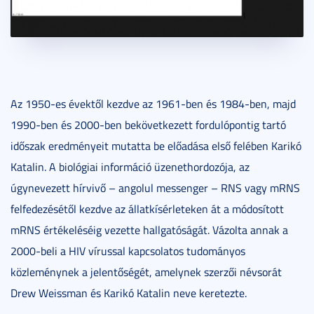
Az 1950-es évektől kezdve az 1961-ben és 1984-ben, majd
1990-ben és 2000-ben bekövetkezett fordulópontig tartó
időszak eredményeit mutatta be előadása első felében Karikó
Katalin. A biológiai információ üzenethordozója, az
úgynevezett hírvivő – angolul messenger – RNS vagy mRNS
felfedezésétől kezdve az állatkísérleteken át a módosított
mRNS értékeléséig vezette hallgatóságát. Vázolta annak a
2000-beli a HIV vírussal kapcsolatos tudományos
közleménynek a jelentőségét, amelynek szerzői névsorát
Drew Weissman és Karikó Katalin neve keretezte.