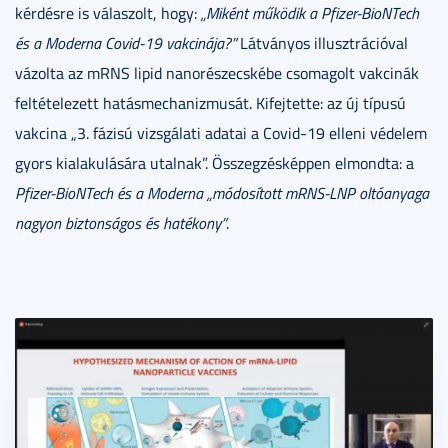
kérdésre is válaszolt, hogy:
„Miként működik a Pfizer-BioNTech
és a Moderna Covid-19 vakcinája?”
Látványos illusztrációval
vázolta az mRNS lipid nanorészecskébe csomagolt vakcinák
feltételezett hatásmechanizmusát. Kifejtette: az új típusú
vakcina „3. fázisú vizsgálati adatai a Covid-19 elleni védelem
gyors kialakulására utalnak”. Összegzésképpen elmondta: a
Pfizer-BioNTech és a Moderna „módosított mRNS-LNP oltóanyaga
nagyon biztonságos és hatékony”
.