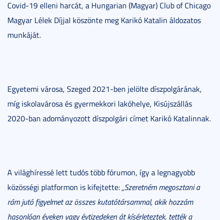
Covid-19 elleni harcát, a Hungarian (Magyar) Club of Chicago
Magyar Lélek Díjjal köszönte meg Karikó Katalin áldozatos
munkáját.
Egyetemi városa, Szeged 2021-ben jelölte díszpolgárának,
míg iskolavárosa és gyermekkori lakóhelye, Kisújszállás
2020-ban adományozott díszpolgári címet Karikó Katalinnak.
A világhíressé lett tudós több fórumon, így a legnagyobb
közösségi platformon is kifejtette:
„Szeretném megosztani a
rám jutó figyelmet az összes kutatótársammal, akik hozzám
hasonlóan éveken vagy évtizedeken át kísérleteztek, tették a