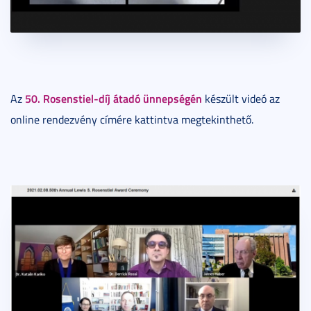
50. Rosenstiel-díj átadó ünnepségén
Az
készült videó az
online rendezvény címére kattintva megtekinthető.