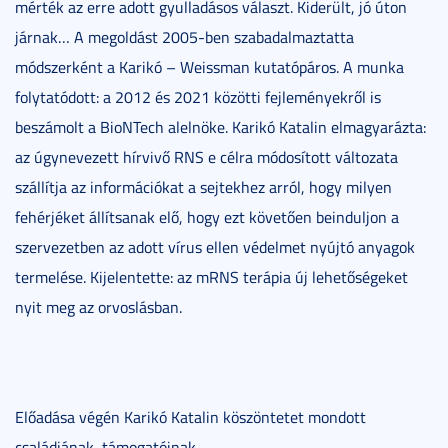
mérték az erre adott gyulladásos választ. Kiderült, jó úton
járnak… A megoldást 2005-ben szabadalmaztatta
módszerként a Karikó – Weissman kutatópáros. A munka
folytatódott: a 2012 és 2021 közötti fejleményekről is
beszámolt a BioNTech alelnöke. Karikó Katalin elmagyarázta:
az úgynevezett hírvivő RNS e célra módosított változata
szállítja az információkat a sejtekhez arról, hogy milyen
fehérjéket állítsanak elő, hogy ezt követően beinduljon a
szervezetben az adott vírus ellen védelmet nyújtó anyagok
termelése. Kijelentette: az mRNS terápia új lehetőségeket
nyit meg az orvoslásban.
Előadása végén Karikó Katalin köszöntetet mondott
családjának, támogatóinak.