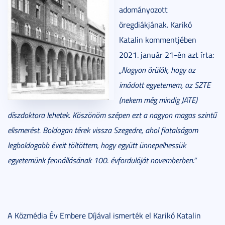
adományozott
öregdiákjának. Karikó
Katalin kommentjében
2021. január 21-én azt írta:
„Nagyon örülök, hogy az
imádott egyetemem, az SZTE
(nekem még mindig JATE)
díszdoktora lehetek. Köszönöm szépen ezt a nagyon magas szintű
elismerést. Boldogan térek vissza Szegedre, ahol fiatalságom
legboldogabb éveit töltöttem, hogy együtt ünnepelhessük
egyetemünk fennállásának 100. évfordulóját novemberben.”
A Közmédia Év Embere Díjával ismerték el Karikó Katalin