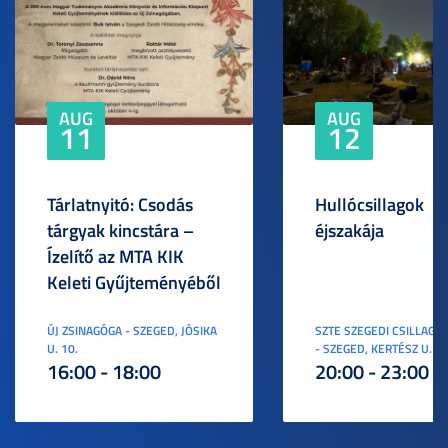
AUG
AUG
11
12
Tárlatnyitó: Csodás
Hullócsillagok
tárgyak kincstára –
éjszakája
Ízelítő az MTA KIK
Keleti Gyűjteményéből
ÚJ ZSINAGÓGA - SZEGED, JÓSIKA
SZTE SZEGEDI CSILLAGV
U. 10.
- SZEGED, KERTÉSZ U. 3.
16:00 - 18:00
20:00 - 23:00