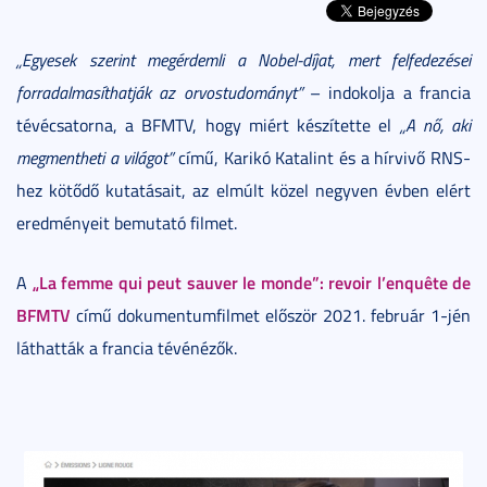
„Egyesek szerint megérdemli a Nobel-díjat, mert felfedezései
forradalmasíthatják az orvostudományt”
– indokolja a francia
tévécsatorna, a BFMTV, hogy miért készítette el
„A nő, aki
megmentheti a világot”
című, Karikó Katalint és a hírvivő RNS-
hez kötődő kutatásait, az elmúlt közel negyven évben elért
eredményeit bemutató filmet.
„La femme qui peut sauver le monde”: revoir l’enquête de
A
BFMTV
című dokumentumfilmet először 2021. február 1-jén
láthatták a francia tévénézők.