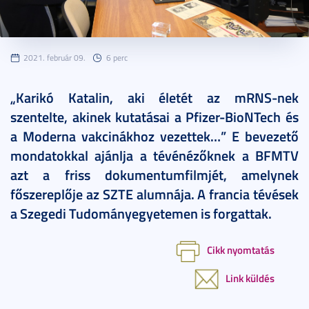
2021. február 09.
6 perc
„Karikó Katalin, aki életét az mRNS-nek
szentelte, akinek kutatásai a Pfizer-BioNTech és
a Moderna vakcinákhoz vezettek…” E bevezető
mondatokkal ajánlja a tévénézőknek a BFMTV
azt a friss dokumentumfilmjét, amelynek
főszereplője az SZTE alumnája. A francia tévések
a Szegedi Tudományegyetemen is forgattak.
Cikk nyomtatás
Link küldés