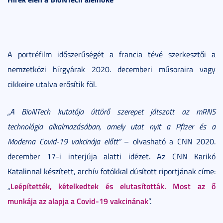
A portréfilm időszerűségét a francia tévé szerkesztői a
nemzetközi hírgyárak 2020. decemberi műsoraira vagy
cikkeire utalva erősítik föl.
„A BioNTech kutatója úttörő szerepet játszott az mRNS
technológia alkalmazásában, amely utat nyit a Pfizer és a
Moderna Covid-19 vakcinája előtt”
– olvasható a CNN 2020.
december 17-i interjúja alatti idézet. Az CNN Karikó
Katalinnal készített, archív fotókkal dúsított riportjának címe:
Leépítették, kételkedtek és elutasították. Most az ő
„
munkája az alapja a Covid-19 vakcinának
”.