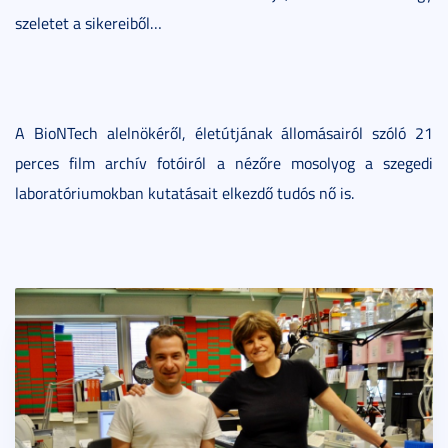
szeletet a sikereiből…
A BioNTech alelnökéről, életútjának állomásairól szóló 21
perces film archív fotóiról a nézőre mosolyog a szegedi
laboratóriumokban kutatásait elkezdő tudós nő is.