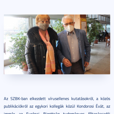
Az SZBK-ban elkezdett vírusellenes kutatásokról, a közös
publikációkról az egykori kollegák közül Kondorosi Évát, az
immár az Európai Bizottság tudományos főtanácsadói