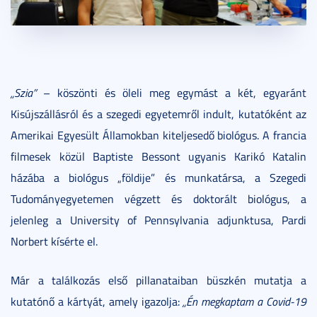
„Szia”
– köszönti és öleli meg egymást a két, egyaránt
Kisújszállásról és a szegedi egyetemről indult, kutatóként az
Amerikai Egyesült Államokban kiteljesedő biológus. A francia
filmesek közül Baptiste Bessont ugyanis Karikó Katalin
házába a biológus „földije” és munkatársa, a Szegedi
Tudományegyetemen végzett és doktorált biológus, a
jelenleg a University of Pennsylvania adjunktusa, Pardi
Norbert kísérte el.
Már a találkozás első pillanataiban büszkén mutatja a
kutatónő a kártyát, amely igazolja:
„Én megkaptam a Covid-19