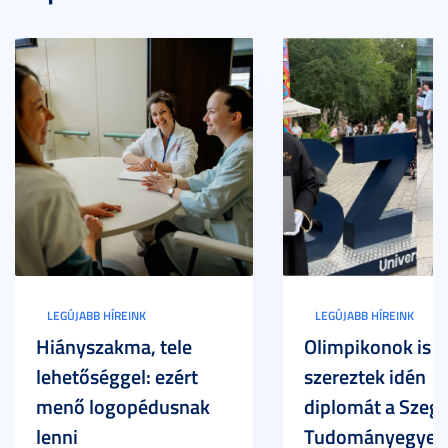
LEGÚJABB HÍREINK
LEGÚJABB HÍREINK
Hiányszakma, tele
Olimpikonok is
lehetőséggel: ezért
szereztek idén
menő logopédusnak
diplomát a Szege
lenni
Tudományegyet