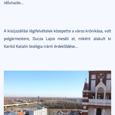
időutazás…
A kisújszállási légifelvételek közepette a város krónikása, volt
polgármestere, Ducza Lajos meséli el, miként alakult ki
Karikó Katalin biológia iránti érdeklődése…