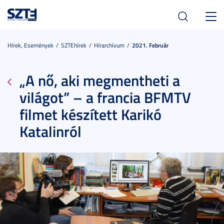
Toggl
navig
Hírek, Események
SZTEhírek
Hírarchívum
2021. Február
„A nő, aki megmentheti a
világot” – a francia BFMTV
filmet készített Karikó
Katalinról