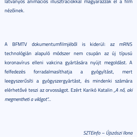
látványos animációs illusztrációkkal magyarázzák el a film
nézőinek.
A BFMTV dokumentumfilmjéből is kiderül: az mRNS
technológián alapuló módszer nem csupán az új típusú
koronavírus elleni vakcina gyártására nyújt megoldást. A
felfedezés forradalmasíthatja a gyógyítást, mert
leegyszerűsíti a gyógyszergyártást, és mindenki számára
elérhetővé teszi az orvosságot. Ezért Karikó Katalin
„A nő, aki
megmentheti a világot”…
SZTEinfo – Újszászi Ilona