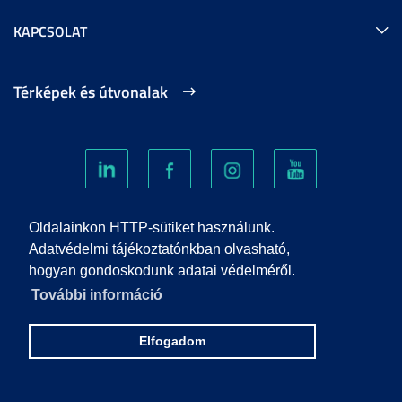
KAPCSOLAT
Térképek és útvonalak
Oldalainkon HTTP-sütiket használunk.
SÜTIKEZELÉS
Adatvédelmi tájékoztatónkban olvasható,
hogyan gondoskodunk adatai védelméről.
ADATVÉDELEM
További információ
VISSZAÉLÉS-BEJELENTÉS
Elfogadom
KÖZÉRDEKŰ ADATOK