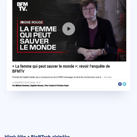
Hírek élén a BioNTech alelnöke