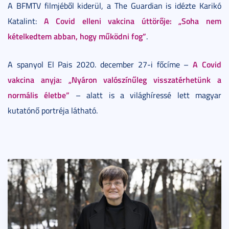
A BFMTV filmjéből kiderül, a The Guardian is idézte Karikó
A Covid elleni vakcina úttörője: „Soha nem
Katalint:
kételkedtem abban, hogy működni fog”
.
A Covid
A spanyol El Pais 2020. december 27-i főcíme –
vakcina anyja: „Nyáron valószínűleg visszatérhetünk a
normális életbe”
– alatt is a világhíressé lett magyar
kutatónő portréja látható.