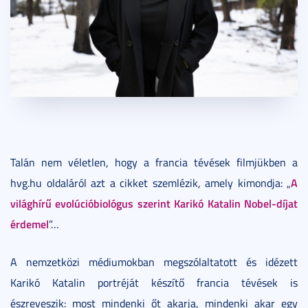
Talán nem véletlen, hogy a francia tévések filmjükben a
A
hvg.hu oldaláról azt a cikket szemlézik, amely kimondja: „
világhírű evolúcióbiológus szerint Karikó Katalin Nobel-díjat
érdemel
”…
A nemzetközi médiumokban megszólaltatott és idézett
Karikó Katalin portréját készítő francia tévések is
észreveszik: most mindenki őt akarja, mindenki akar egy