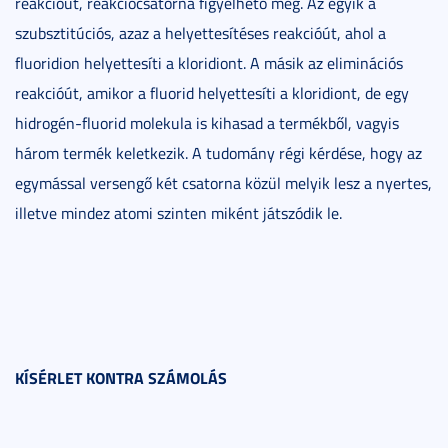
reakcióút, reakciócsatorna figyelhető meg. Az egyik a
szubsztitúciós, azaz a helyettesítéses reakcióút, ahol a
fluoridion helyettesíti a kloridiont. A másik az eliminációs
reakcióút, amikor a fluorid helyettesíti a kloridiont, de egy
hidrogén-fluorid molekula is kihasad a termékből, vagyis
három termék keletkezik. A tudomány régi kérdése, hogy az
egymással versengő két csatorna közül melyik lesz a nyertes,
illetve mindez atomi szinten miként játszódik le.
KÍSÉRLET KONTRA SZÁMOLÁS