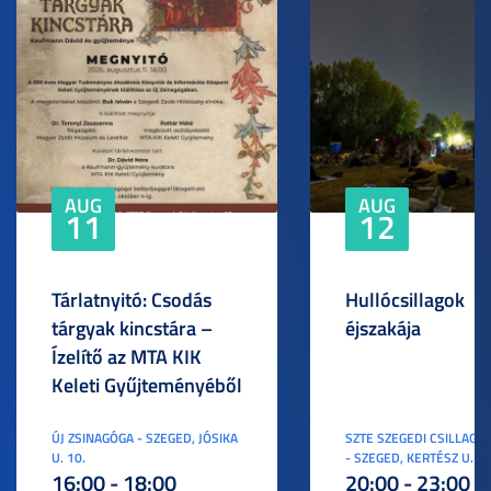
AUG
AUG
11
12
Tárlatnyitó: Csodás
Hullócsillagok
tárgyak kincstára –
éjszakája
Ízelítő az MTA KIK
Keleti Gyűjteményéből
ÚJ ZSINAGÓGA - SZEGED, JÓSIKA
SZTE SZEGEDI CSILLAGV
U. 10.
- SZEGED, KERTÉSZ U. 3.
16:00 - 18:00
20:00 - 23:00