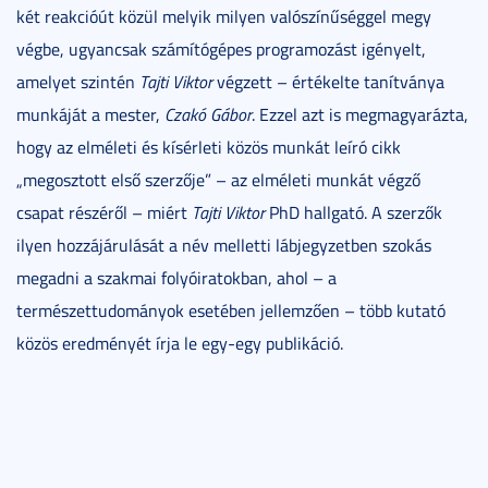
két reakcióút közül melyik milyen valószínűséggel megy
végbe, ugyancsak számítógépes programozást igényelt,
amelyet szintén
Tajti Viktor
végzett – értékelte tanítványa
munkáját a mester,
Czakó Gábor
. Ezzel azt is megmagyarázta,
hogy az elméleti és kísérleti közös munkát leíró cikk
„megosztott első szerzője” – az elméleti munkát végző
csapat részéről – miért
Tajti Viktor
PhD hallgató. A szerzők
ilyen hozzájárulását a név melletti lábjegyzetben szokás
megadni a szakmai folyóiratokban, ahol – a
természettudományok esetében jellemzően – több kutató
közös eredményét írja le egy-egy publikáció.