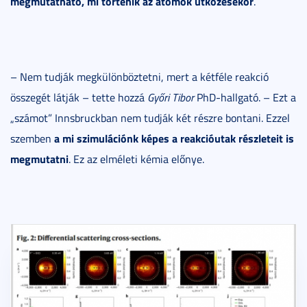
megmutatható, mi történik az atomok ütközésekor
.
– Nem tudják megkülönböztetni, mert a kétféle reakció
összegét látják – tette hozzá
Győri Tibor
PhD-hallgató. – Ezt a
„számot” Innsbruckban nem tudják két részre bontani. Ezzel
a mi szimulációnk képes a reakcióutak részleteit is
szemben
megmutatni
. Ez az elméleti kémia előnye.