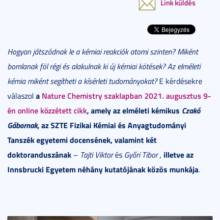
Link küldés
Hogyan játszódnak le a kémiai reakciók atomi szinten? Miként
bomlanak föl régi és alakulnak ki új kémiai kötések? Az elméleti
kémia miként segítheti a kísérleti tudományokat?
E kérdésekre
a
Nature Chemistry szaklapban 2021. augusztus 9-
válaszol
én online közzétett cikk
, amely az elméleti kémikus
Czakó
Gábornak
, az SZTE Fizikai Kémiai és Anyagtudományi
Tanszék egyetemi docensének, valamint két
doktoranduszának
illetve az
–
Tajti Viktor
és
Győri Tibor
,
Innsbrucki Egyetem néhány kutatójának közös munkája
.