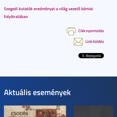
Szegedi kutatók eredményei a világ vezető kémiai
folyóiratában
Cikk nyomtatás
Link küldés
Aktuális események