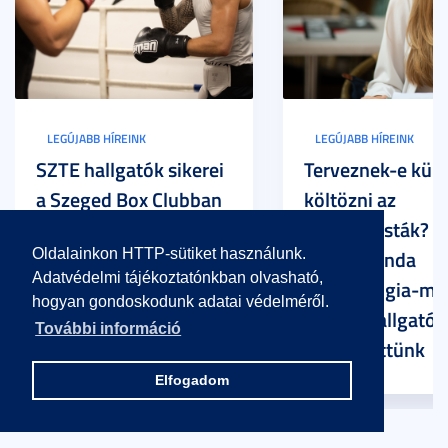
LEGÚJABB HÍREINK
LEGÚJABB HÍREINK
SZTE hallgatók sikerei
Terveznek-e külf
a Szeged Box Clubban
költözni az
egyetemisták? –
Turcsik Linda
Oldalainkon HTTP-sütiket használunk.
Adatvédelmi tájékoztatónkban olvasható,
pszichológia-ma
hogyan gondoskodunk adatai védelméről.
szakos hallgatóv
További információ
beszélgettünk
Elfogadom