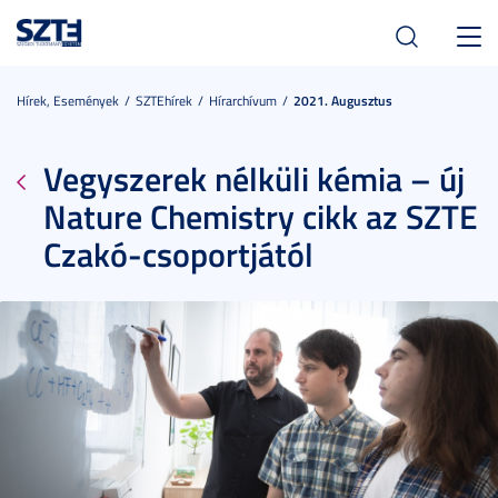
Toggl
navig
Hírek, Események
SZTEhírek
Hírarchívum
2021. Augusztus
Vegyszerek nélküli kémia – új
Nature Chemistry cikk az SZTE
Czakó-csoportjától