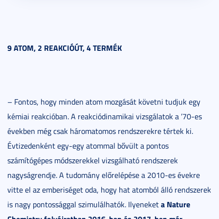
9 ATOM, 2 REAKCIÓÚT, 4 TERMÉK
– Fontos, hogy minden atom mozgását követni tudjuk egy
kémiai reakcióban. A reakciódinamikai vizsgálatok a ’70-es
években még csak háromatomos rendszerekre tértek ki.
Évtizedenként egy-egy atommal bővült a pontos
számítógépes módszerekkel vizsgálható rendszerek
nagyságrendje. A tudomány előrelépése a 2010-es évekre
vitte el az emberiséget oda, hogy hat atomból álló rendszerek
a Nature
is nagy pontossággal szimulálhatók. Ilyeneket
Chemistry folyóiratban 2016-ban és 2017-ben már