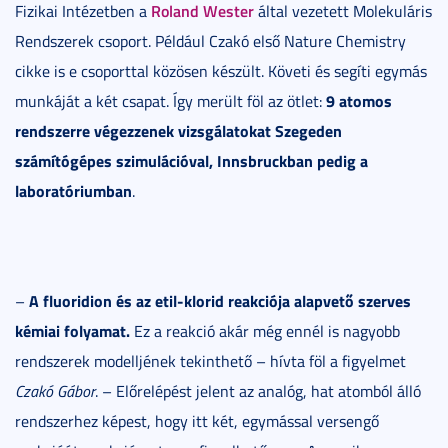
Roland Wester
Fizikai Intézetben a
által vezetett Molekuláris
Rendszerek csoport. Például Czakó első Nature Chemistry
cikke is e csoporttal közösen készült. Követi és segíti egymás
9 atomos
munkáját a két csapat. Így merült föl az ötlet:
rendszerre végezzenek vizsgálatokat Szegeden
számítógépes szimulációval, Innsbruckban pedig a
laboratóriumban
.
A fluoridion és az etil-klorid reakciója alapvető szerves
–
kémiai folyamat.
Ez a reakció akár még ennél is nagyobb
rendszerek modelljének tekinthető – hívta föl a figyelmet
Czakó Gábor
. – Előrelépést jelent az analóg, hat atomból álló
rendszerhez képest, hogy itt két, egymással versengő