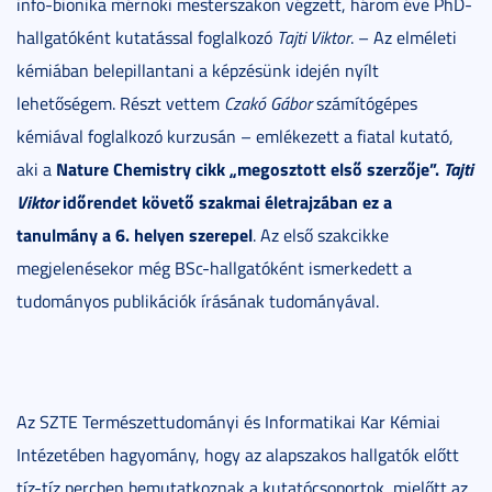
info-bionika mérnöki mesterszakon végzett, három éve PhD-
hallgatóként kutatással foglalkozó
Tajti Viktor
. – Az elméleti
kémiában belepillantani a képzésünk idején nyílt
lehetőségem. Részt vettem
Czakó Gábor
számítógépes
kémiával foglalkozó kurzusán – emlékezett a fiatal kutató,
Nature Chemistry cikk „megosztott első szerzője”.
Tajti
aki a
Viktor
időrendet követő szakmai életrajzában ez a
tanulmány a 6. helyen szerepel
. Az első szakcikke
megjelenésekor még BSc-hallgatóként ismerkedett a
tudományos publikációk írásának tudományával.
Az SZTE Természettudományi és Informatikai Kar Kémiai
Intézetében hagyomány, hogy az alapszakos hallgatók előtt
tíz-tíz percben bemutatkoznak a kutatócsoportok, mielőtt az