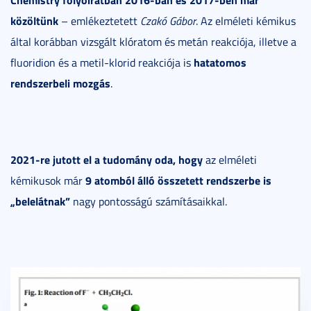
közöltünk
– emlékeztetett
Czakó Gábor
. Az elméleti kémikus
által korábban vizsgált klóratom és metán reakciója, illetve a
hatatomos
fluoridion és a metil-klorid reakciója is
rendszerbeli mozgás
.
2021-re jutott el a tudomány oda, hogy
az elméleti
9 atomból álló összetett rendszerbe is
kémikusok már
„belelátnak”
nagy pontosságú számításaikkal.