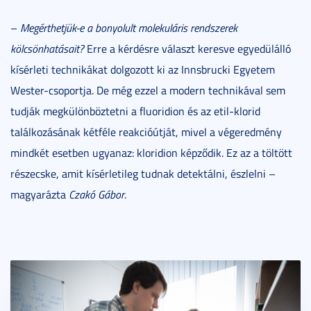
–
Megérthetjük-e a bonyolult molekuláris rendszerek
kölcsönhatásait?
Erre a kérdésre választ keresve egyedülálló
kísérleti technikákat dolgozott ki az Innsbrucki Egyetem
Wester-csoportja. De még ezzel a modern technikával sem
tudják megkülönböztetni a fluoridion és az etil-klorid
találkozásának kétféle reakcióútját, mivel a végeredmény
mindkét esetben ugyanaz: kloridion képződik. Ez az a töltött
részecske, amit kísérletileg tudnak detektálni, észlelni –
magyarázta
Czakó Gábor
.