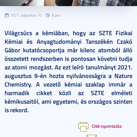
2021. augusztus 10.
8 perc
Világcsúcs a kémiában, hogy az SZTE Fizikai
Kémiai és Anyagtudományi Tanszékén Czakó
Gábor kutatócsoportja már kilenc atomból álló
összetett rendszerben is pontosan követni tudja
az atomi mozgást. Az ezt leíró tanulmányt 2021.
augusztus 9-én hozta nyilvánosságra a Nature
Chemistry. A vezető kémiai szaklap immár a
harmadik cikket közli az SZTE elméleti
kémikusaitól, ami egyetemi, és országos szinten
is rekord.
Cikk nyomtatás