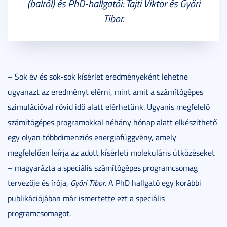
(balról) és PhD-hallgatói: Tajti Viktor és Győri
Tibor.
– Sok év és sok-sok kísérlet eredményeként lehetne
ugyanazt az eredményt elérni, mint amit a számítógépes
szimulációval rövid idő alatt elérhetünk. Ugyanis megfelelő
számítógépes programokkal néhány hónap alatt elkészíthető
egy olyan többdimenziós energiafüggvény, amely
megfelelően leírja az adott kísérleti molekuláris ütközéseket
– magyarázta a speciális számítógépes programcsomag
tervezője és írója,
Győri Tibor
. A PhD hallgató egy korábbi
publikációjában már ismertette ezt a speciális
programcsomagot.