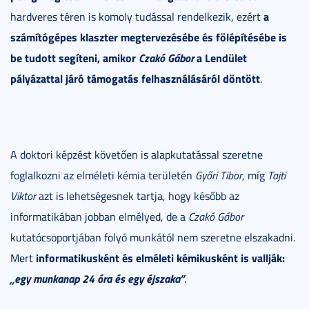
a
hardveres téren is komoly tudással rendelkezik, ezért
számítógépes klaszter megtervezésébe és fölépítésébe is
be tudott segíteni, amikor
Czakó Gábor
a Lendület
pályázattal járó támogatás felhasználásáról döntött
.
A doktori képzést követően is alapkutatással szeretne
foglalkozni az elméleti kémia területén
Győri Tibor
, míg
Tajti
Viktor
azt is lehetségesnek tartja, hogy később az
informatikában jobban elmélyed, de a
Czakó Gábor
kutatócsoportjában folyó munkától nem szeretne elszakadni.
informatikusként és elméleti kémikusként is vallják:
Mert
„egy munkanap 24 óra és egy éjszaka”
.