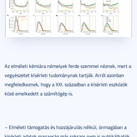
Az elméleti kémiára némelyek ferde szemmel néznek, mert a
vegyészetet kísérleti tudománynak tartják. Arról azonban
megfeledkeznek, hogy a XXI. században a kísérleti eszközök
közé emelkedett a számítógép is.
– Elméleti támogatás és hozzájárulás nélkül, önmagában a
kísérleti adatok manapság már sokszor nem is publikálhatók.