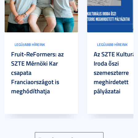
LEGÚJABB HÍREINK
LEGÚJABB HÍREINK
Fruit-ReFormers: az
Az SZTE Kulturál
SZTE Mérnöki Kar
Iroda őszi
csapata
szemeszterre
Franciaországot is
meghirdetett
meghódíthatja
pályázatai