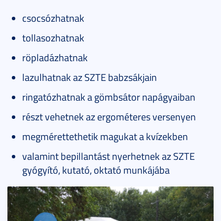
csocsózhatnak
tollasozhatnak
röpladázhatnak
lazulhatnak az SZTE babzsákjain
ringatózhatnak a gömbsátor napágyaiban
részt vehetnek az ergométeres versenyen
megmérettethetik magukat a kvízekben
valamint bepillantást nyerhetnek az SZTE
gyógyító, kutató, oktató munkájába