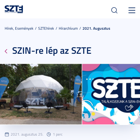
Toggl
navig
Hírek, Események
SZTEhírek
Hírarchívum
2021. Augusztus
SZIN-re lép az SZTE
2021. augusztus 25.
1 perc