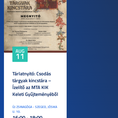
AUG
11
Tárlatnyitó: Csodás
tárgyak kincstára –
Ízelítő az MTA KIK
Keleti Gyűjteményéből
ÚJ ZSINAGÓGA - SZEGED, JÓSIKA
U. 10.
16:00 - 18:00