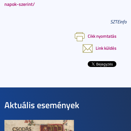
napok-szerint/
SZTEinfo
Cikk nyomtatás
Link küldés
Aktuális események