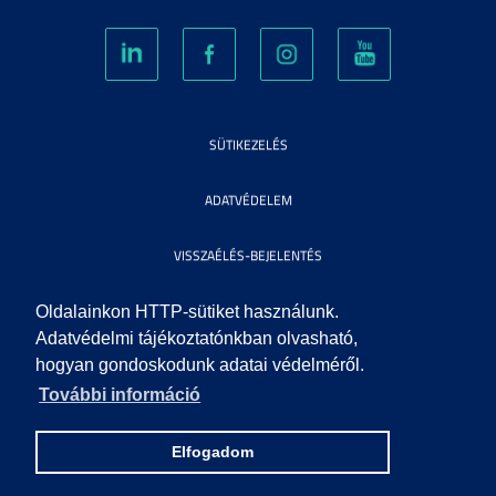
SÜTIKEZELÉS
ADATVÉDELEM
VISSZAÉLÉS-BEJELENTÉS
KÖZÉRDEKŰ ADATOK
Oldalainkon HTTP-sütiket használunk.
Adatvédelmi tájékoztatónkban olvasható,
hogyan gondoskodunk adatai védelméről.
IMPRESSZUM
További információ
SEGÍTSÉG
Elfogadom
© 2010 SZEGEDI TUDOMÁNYEGYETEM. MINDEN JOG FENNTARTVA.