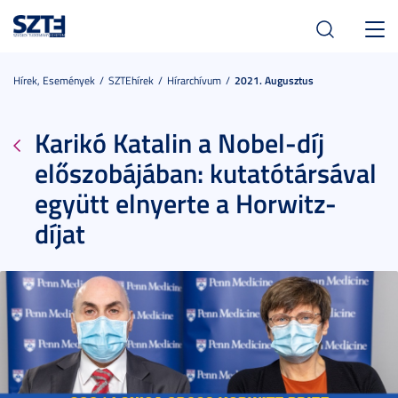
Toggl
navig
Hírek, Események
SZTEhírek
Hírarchívum
2021. Augusztus
Karikó Katalin a Nobel-díj
előszobájában: kutatótársával
együtt elnyerte a Horwitz-
díjat