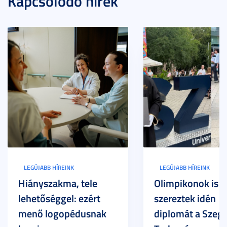
Kapcsolódó hírek
LEGÚJABB HÍREINK
LEGÚJABB HÍREINK
Hiányszakma, tele
Olimpikonok is
lehetőséggel: ezért
szereztek idén
menő logopédusnak
diplomát a Szege