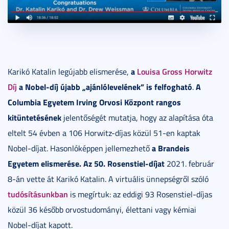
a
Louisa Gross Horwitz
Karikó Katalin legújabb elismerése,
Díj
a Nobel-díj újabb „ajánlólevelének” is felfogható
A
.
Columbia Egyetem Irving Orvosi Központ rangos
kitüntetésének
jelentőségét mutatja, hogy az alapítása óta
eltelt 54 évben a 106 Horwitz-díjas közül 51-en kaptak
a Brandeis
Nobel-díjat. Hasonlóképpen jellemezhető
Egyetem elismerése. Az 50. Rosenstiel-díjat
2021. február
8-án vette át Karikó Katalin. A virtuális ünnepségről szóló
tudósításunkban
is megírtuk: az eddigi 93 Rosenstiel-díjas
közül 36 később orvostudományi, élettani vagy kémiai
Nobel-díjat kapott.