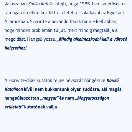
Válaszában
Karikó Katalin
kifejti, hogy 1985-ben ismerősök és
támogatók nélkül kezdett új életet a családjával az Egyesült
Államokban. Szerinte a bevándorlónak hinnie kell abban,
hogy minden problémán túljut, mert mindig megtalálja a
„Mindig alkalmazkodni kell a változó
megoldást. Hangsúlyozza:
helyzethez.”
Karikó
A Horwitz-díjas kutatók teljes névsorát böngészve
Katalinon
kívül nem bukkantunk olyan tudósra, aki magát
hangsúlyozottan
„magyar”
és nem
„Magyarországon
született”
kutatónak vallja
.