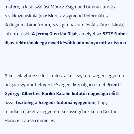
matere, a kisújszállási Móricz Zsigmond Gimnázium és
Szakközépiskola (ma: Móricz Zsigmond Református
Kollégium, Gimnázium, Szakgimnázium és Általános Iskola)
A Jermy Gusztáv Díjat
z SZTE Nobel-
kitüntetését.
, amelyet a
díjas rektorának egy évvel később adományozott az iskola
.
A két világhíressé lett tudós, a két egykori szegedi egyetemi
Szent-
polgár egyaránt elnyerte Szeged díszpolgári címét.
Györgyi Albert és Karikó Katalin kutatói nagysága előtt
tiszteleg a Szegedi Tudományegyetem
azzal
, hogy
mindkettőjüket az egyetem közösségéhez köti a Doctor
Honoris Causa címmel is.