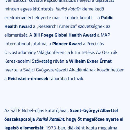
Nemzetközi kutatói kapcsolathálóba helyezi a díjazottat
minden egyes kitüntetés.
Karikó Katalin
kiemelkedő
Public
eredményeiért elnyerte már – többek között – a
Health Award
a „Research! America” szövetségnek az
Bill Foege Global Health Award
elismerését. A
a MAP
Pioneer Award
International jutalma, a
a Precíziós
Orvostudomány Világkonferencia kitüntetése. Az Osztrák
Wilhelm Exner Érmet
Kereskedelmi Szövetség révén a
nyerte, a Svájci Gyógyszerészeti Akadémiának köszönhetően
Reichstein-érmesek
a
táborába tartozik.
Szent-Györgyi Alberttel
Az SZTE Nobel-díjas kutatójával,
összekapcsolja
Karikó Katalint
, hogy őt megelőzve nyerte el
legelső elismerését
. 1973-ban, diákként kapta meg alma