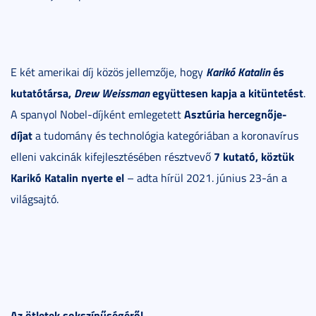
Karikó Katalin
és
E két amerikai díj közös jellemzője, hogy
kutatótársa,
Drew Weissman
együttesen kapja a kitüntetést
.
Asztúria hercegnője-
A spanyol Nobel-díjként emlegetett
díjat
a tudomány és technológia kategóriában a koronavírus
7 kutató, köztük
elleni vakcinák kifejlesztésében résztvevő
Karikó Katalin nyerte el
– adta hírül 2021. június 23-án a
világsajtó.
Az ötletek sokszínűségéről