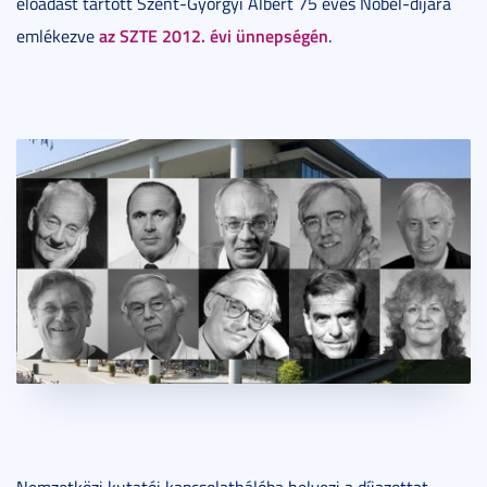
előadást tartott Szent-Györgyi Albert 75 éves Nobel-díjára
az SZTE 2012. évi ünnepségén
emlékezve
.