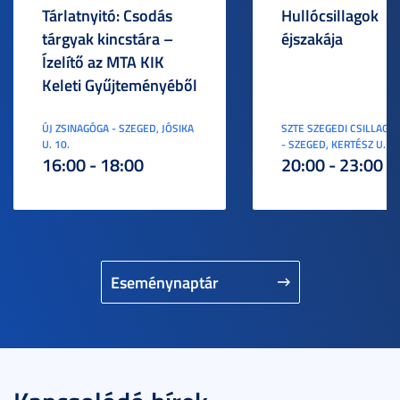
Tárlatnyitó: Csodás
Hullócsillagok
tárgyak kincstára –
éjszakája
Ízelítő az MTA KIK
Keleti Gyűjteményéből
ÚJ ZSINAGÓGA - SZEGED, JÓSIKA
SZTE SZEGEDI CSILLAGV
U. 10.
- SZEGED, KERTÉSZ U. 3.
16:00 - 18:00
20:00 - 23:00
Eseménynaptár