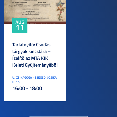
AUG
11
Tárlatnyitó: Csodás
tárgyak kincstára –
Ízelítő az MTA KIK
Keleti Gyűjteményéből
ÚJ ZSINAGÓGA - SZEGED, JÓSIKA
U. 10.
16:00 - 18:00