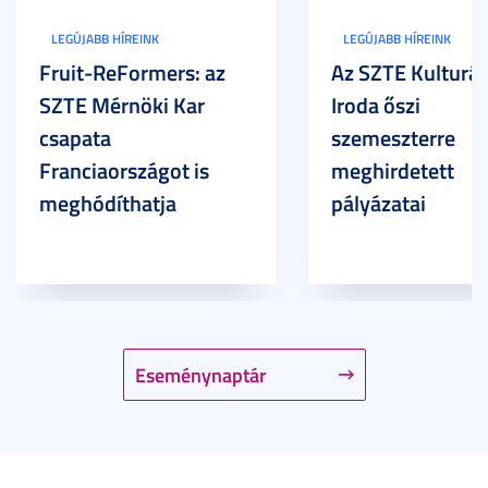
LEGÚJABB HÍREINK
LEGÚJABB HÍREINK
Fruit-ReFormers: az
Az SZTE Kulturál
SZTE Mérnöki Kar
Iroda őszi
csapata
szemeszterre
Franciaországot is
meghirdetett
meghódíthatja
pályázatai
Eseménynaptár