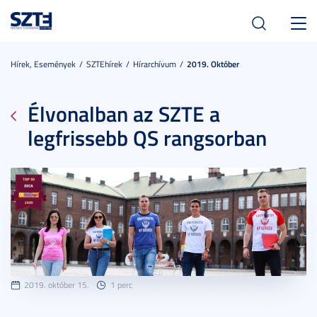
Toggl
navig
Hírek, Események
SZTEhírek
Hírarchívum
2019. Október
Élvonalban az SZTE a
legfrissebb QS rangsorban
2019. október 15.
1 perc