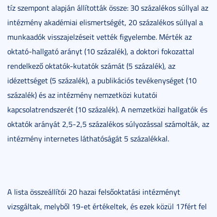
tíz szempont alapján állították össze: 30 százalékos súllyal az
intézmény akadémiai elismertségét, 20 százalékos súllyal a
munkaadók visszajelzéseit vették figyelembe. Mérték az
oktató-hallgató arányt (10 százalék), a doktori fokozattal
rendelkező oktatók-kutatók számát (5 százalék), az
idézettséget (5 százalék), a publikációs tevékenységet (10
százalék) és az intézmény nemzetközi kutatói
kapcsolatrendszerét (10 százalék). A nemzetközi hallgatók és
oktatók arányát 2,5-2,5 százalékos súlyozással számolták, az
intézmény internetes láthatóságát 5 százalékkal.
A lista összeállítói 20 hazai felsőoktatási intézményt
vizsgáltak, melyből 19-et értékeltek, és ezek közül 17fért fel