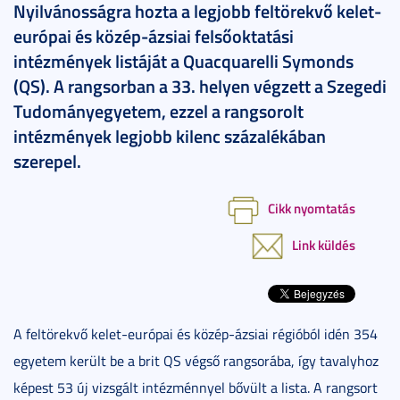
Nyilvánosságra hozta a legjobb feltörekvő kelet-
európai és közép-ázsiai felsőoktatási
intézmények listáját a Quacquarelli Symonds
(QS). A rangsorban a 33. helyen végzett a Szegedi
Tudományegyetem, ezzel a rangsorolt
intézmények legjobb kilenc százalékában
szerepel.
Cikk nyomtatás
Link küldés
A feltörekvő kelet-európai és közép-ázsiai régióból idén 354
egyetem került be a brit QS végső rangsorába, így tavalyhoz
képest 53 új vizsgált intézménnyel bővült a lista. A rangsort