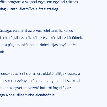
ötti program a szegedi egyetem egykori rektora,
ag kutatói életműve előtt tiszteleg.
sága, valamint az orvosi-élettani, fizikai és
a biológiához, a fizikához és a kémiához kötődnek.
 is: a pályamunkáknak a Nobel-díjas anyákat és
uk.
déseket az SZTE elismert oktatói állítják össze, a
tnapos rendezvény során a verseny mellett szakmai
raikat az egyetem vezető kutatói fogadják az
gy Nobel-díjas tudós előadását is.