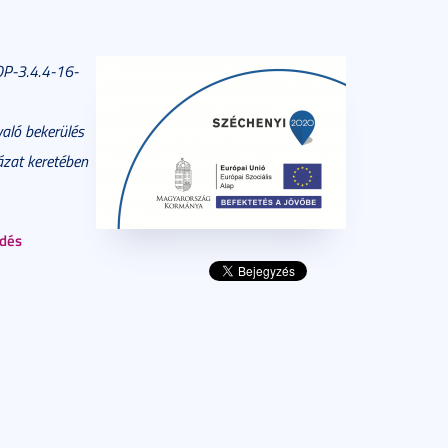
OP-3.4.4-16-
aló bekerülés
ázat keretében
ldés