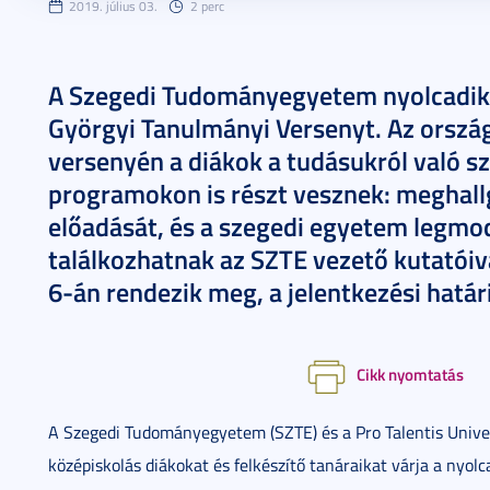
2019. július 03.
2 perc
A Szegedi Tudományegyetem nyolcadik 
Györgyi Tanulmányi Versenyt. Az orszá
versenyén a diákok a tudásukról való 
programokon is részt vesznek: meghall
előadását, és a szegedi egyetem legmo
találkozhatnak az SZTE vezető kutatóiv
6-án rendezik meg, a jelentkezési hatá
Cikk nyomtatás
A Szegedi Tudományegyetem (SZTE) és a Pro Talentis Univers
középiskolás diákokat és felkészítő tanáraikat várja a nyo