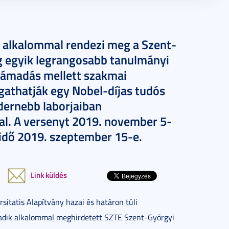
alkalommal rendezi meg a Szent-
g egyik legrangosabb tanulmányi
számadás mellett szakmai
gathatják egy Nobel-díjas tudós
dernebb laborjaiban
al. A versenyt 2019. november 5-
ridő 2019. szeptember 15-e.
Link küldés
itatis Alapítvány hazai és határon túli
lcadik alkalommal meghirdetett SZTE Szent-Györgyi