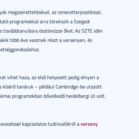
ok megszerettetésével, az ismeretterjesztéssel,
mutató programokkal arra törekszik a Szegedi
 továbbtanulásra ösztönözze őket. Az SZTE idén
akik több éve vesznek részt a versenyen, és
ehetséggondozáshoz.
t vihet haza, az első helyezett pedig elnyeri a
és kísérő tanáruk – például Cambridge-be utazott
kmai programokban bővelkedő heidelbergi út volt.
verseny
evezéssel kapcsolatos tudnivalókról a