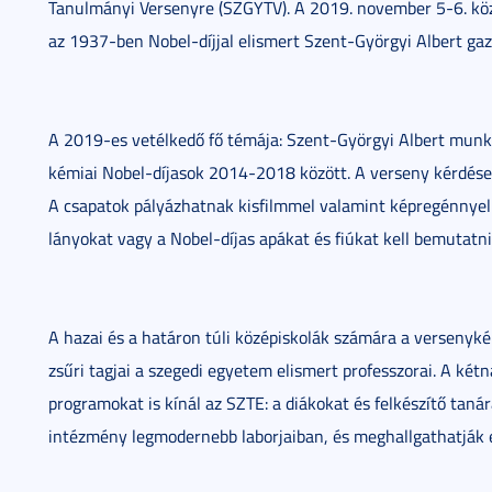
Tanulmányi Versenyre (SZGYTV). A 2019. november 5-6. köz
az 1937-ben Nobel-díjjal elismert Szent-Györgyi Albert gazd
A 2019-es vetélkedő fő témája: Szent-Györgyi Albert munkás
kémiai Nobel-díjasok 2014-2018 között. A verseny kérdései 
A csapatok pályázhatnak kisfilmmel valamint képregénnyel
lányokat vagy a Nobel-díjas apákat és fiúkat kell bemutatni
A hazai és a határon túli középiskolák számára a versenykér
zsűri tagjai a szegedi egyetem elismert professzorai. A ké
programokat is kínál az SZTE: a diákokat és felkészítő taná
intézmény legmodernebb laborjaiban, és meghallgathatják e