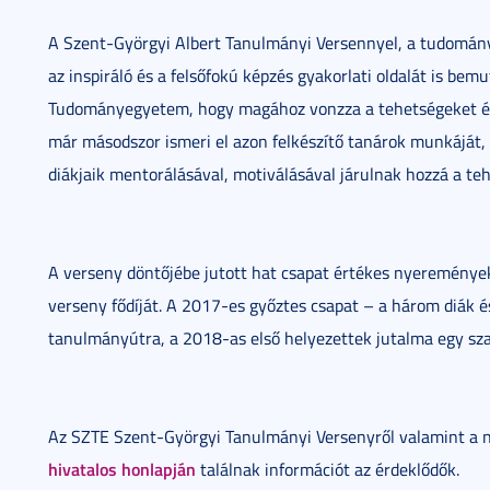
A Szent-Györgyi Albert Tanulmányi Versennyel, a tudomány
az inspiráló és a felsőfokú képzés gyakorlati oldalát is be
Tudományegyetem, hogy magához vonzza a tehetségeket és
már másodszor ismeri el azon felkészítő tanárok munkáját, 
diákjaik mentorálásával, motiválásával járulnak hozzá a t
A verseny döntőjébe jutott hat csapat értékes nyereményeke
verseny fődíját. A 2017-es győztes csapat – a három diák 
tanulmányútra, a 2018-as első helyezettek jutalma egy sza
Az SZTE Szent-Györgyi Tanulmányi Versenyről valamint a n
hivatalos honlapján
találnak információt az érdeklődők.