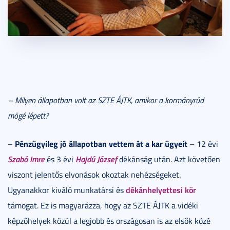
– Milyen állapotban volt az SZTE ÁJTK, amikor a kormányrúd
mögé lépett?
Pénzügyileg jó állapotban vettem át a kar ügyeit
–
– 12 évi
Szabó Imre
Hajdú József
és 3 évi
dékánság után. Azt követően
viszont jelentős elvonások okoztak nehézségeket.
dékánhelyettesi kör
Ugyanakkor kiváló munkatársi és
támogat. Ez is magyarázza, hogy az SZTE ÁJTK a vidéki
képzőhelyek közül a legjobb és országosan is az elsők közé