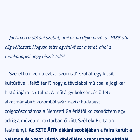
– Jól ismeri a dékáni szobát, ami az ön diplomázása, 1983 óta
alig változott. Hogyan tette egyénivé ezt a teret, ahol a
munkanapjai nagy részét tölti?
– Szerettem volna ezt a „szocreál” szobát egy kicsit
kultúrával „feltölteni”, hogy a távolabbi múltba, a jogi kar
históriájára is utalna. A műtárgy kölcsönzés ötlete
alkotmánybíró koromból származik: budapesti
dolgozószobámba a Nemzeti Galériától kölcsönöztem egy
addig a múzeumi raktárban őrzött Székely Bertalan
Az SZTE ÁJTK dékáni szobájában a falra került a
festményt.
Salamon és Szent László kibékülése Szent István sírjánál