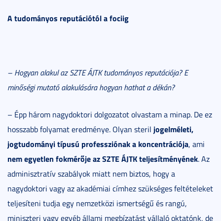
A tudományos reputációtól a fociig
– Hogyan alakul az SZTE ÁJTK tudományos reputációja? E
minőségi mutató alakulására hogyan hathat a dékán?
– Épp három nagydoktori dolgozatot olvastam a minap. De ez
jogelméleti,
hosszabb folyamat eredménye. Olyan steril
jogtudományi típusú professziónak a koncentrációja
, ami
nem egyetlen fokmérője az SZTE ÁJTK teljesítményének
. Az
adminisztratív szabályok miatt nem biztos, hogy a
nagydoktori vagy az akadémiai címhez szükséges feltételeket
teljesíteni tudja egy nemzetközi ismertségű és rangú,
miniszteri vagy egyéb állami megbízatást vállaló oktatónk, de