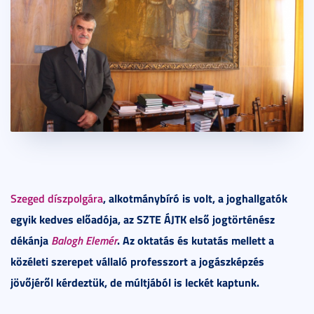
Szeged díszpolgára
, alkotmánybíró is volt, a joghallgatók
egyik kedves előadója, az SZTE ÁJTK első jogtörténész
dékánja
Balogh Elemér
. Az oktatás és kutatás mellett a
közéleti szerepet vállaló professzort a jogászképzés
jövőjéről kérdeztük, de múltjából is leckét kaptunk.