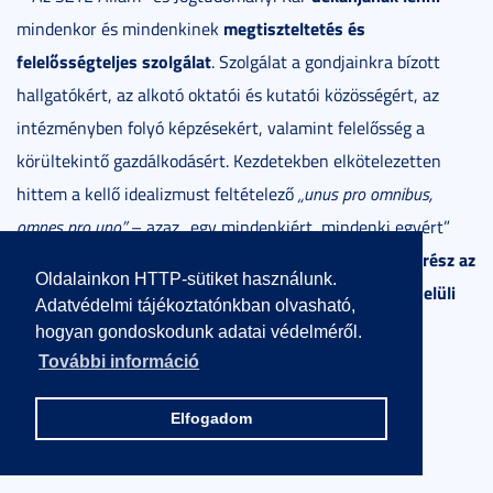
megtiszteltetés és
mindenkor és mindenkinek
felelősségteljes szolgálat
. Szolgálat a gondjainkra bízott
hallgatókért, az alkotó oktatói és kutatói közösségért, az
intézményben folyó képzésekért, valamint felelősség a
körültekintő gazdálkodásért. Kezdetekben elkötelezetten
hittem a kellő idealizmust feltételező
„unus pro omnibus,
omnes pro uno”
– azaz „egy mindenkiért, mindenki egyért”
a
„pars pro toto”
– „rész az
elvet, de hamar felismertem, hogy
Oldalainkon HTTP-sütiket használunk.
egész helyett” elv hatékonyabban szolgálja a karon belüli
Adatvédelmi tájékoztatónkban olvasható,
feladatok végrehajtását
.
hogyan gondoskodunk adatai védelméről.
További információ
Elfogadom