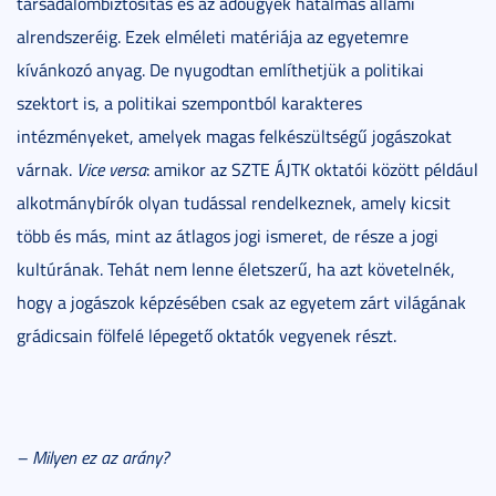
társadalombiztosítás és az adóügyek hatalmas állami
alrendszeréig. Ezek elméleti matériája az egyetemre
kívánkozó anyag. De nyugodtan említhetjük a politikai
szektort is, a politikai szempontból karakteres
intézményeket, amelyek magas felkészültségű jogászokat
várnak.
Vice versa
: amikor az SZTE ÁJTK oktatói között például
alkotmánybírók olyan tudással rendelkeznek, amely kicsit
több és más, mint az átlagos jogi ismeret, de része a jogi
kultúrának. Tehát nem lenne életszerű, ha azt követelnék,
hogy a jogászok képzésében csak az egyetem zárt világának
grádicsain fölfelé lépegető oktatók vegyenek részt.
– Milyen ez az arány?