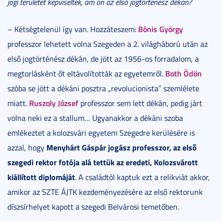
jogi területet képviselték, ám ön az első jogtörténész dékán?
Bónis György
– Kétségtelenül így van. Hozzáteszem:
professzor lehetett volna Szegeden a 2. világháború után az
első jogtörténész dékán, de jött az 1956-os forradalom, a
Both Ödön
megtorlásként őt eltávolították az egyetemről.
szóba se jött a dékáni posztra „revolucionista” szemlélete
Ruszoly József
miatt.
professzor sem lett dékán, pedig járt
volna neki ez a stallum… Ugyanakkor a dékáni szoba
emlékeztet a kolozsvári egyetem Szegedre kerülésére is
Menyhárt Gáspár jogász professzor, az első
azzal, hogy
szegedi rektor fotója alá tettük az eredeti, Kolozsvárott
kiállított diplomáját
. A családtól kaptuk ezt a relikviát akkor,
amikor az SZTE ÁJTK kezdeményezésére az első rektorunk
díszsírhelyet kapott a szegedi Belvárosi temetőben.