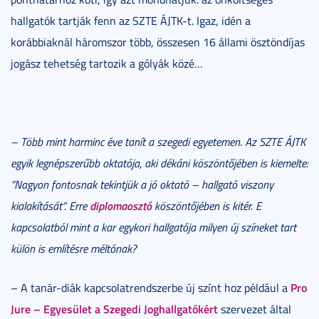
hallgatók tartják fenn az SZTE ÁJTK-t. Igaz, idén a
korábbiaknál háromszor több, összesen 16 állami ösztöndíjas
jogász tehetség tartozik a gólyák közé…
– Több mint harminc éve tanít a szegedi egyetemen. Az SZTE ÁJTK
egyik legnépszerűbb oktatója, aki dékáni köszöntőjében is kiemelte:
”Nagyon fontosnak tekintjük a jó oktató – hallgató viszony
diplomaosztó
kialakítását”. Erre
köszöntőjében is kitér. E
kapcsolatból mint a kar egykori hallgatója milyen új színeket tart
külön is említésre méltónak?
Pro
– A tanár-diák kapcsolatrendszerbe új színt hoz például a
Jure – Egyesület a Szegedi Joghallgatókért
szervezet által