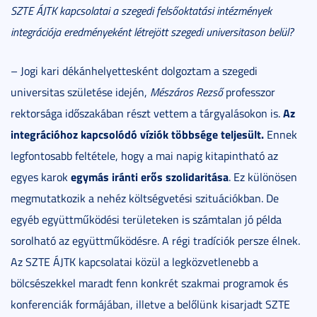
SZTE ÁJTK kapcsolatai a szegedi felsőoktatási intézmények
integrációja eredményeként létrejött szegedi universitason belül?
– Jogi kari dékánhelyettesként dolgoztam a szegedi
universitas születése idején,
Mészáros Rezső
professzor
Az
rektorsága időszakában részt vettem a tárgyalásokon is.
integrációhoz kapcsolódó víziók többsége teljesült.
Ennek
legfontosabb feltétele, hogy a mai napig kitapintható az
egymás iránti erős szolidaritása
egyes karok
. Ez különösen
megmutatkozik a nehéz költségvetési szituációkban. De
egyéb együttműködési területeken is számtalan jó példa
sorolható az együttműködésre. A régi tradíciók persze élnek.
Az SZTE ÁJTK kapcsolatai közül a legközvetlenebb a
bölcsészekkel maradt fenn konkrét szakmai programok és
konferenciák formájában, illetve a belőlünk kisarjadt SZTE