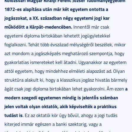
Kolozsvári Magyar Királyi Ferenc József Tudományegyetem
1872-es alapítása után már két egyetem ontotta a
jogászokat, a XX. században négy egyetemi jogi kar
működött a Kárpát-medencében.
Innentől már csak
egyetemi diploma birtokában lehetett jogügyletekkel
foglalkozni. Tehát több évszázad mélységéről beszélek, mikor
azt mondom: a jogászképzés meghatározó szempontja, hogy
gyakorlatias ismereteket kell átadni. Ugyanakkor az egyetem
attól egyetem, hogy mindehhez elméleti alapozást ad. Olyan
struktúra alakult ki, hogy a klasszikus jogász hivatás bármely
a
ágát csak jogi diploma birtokában lehet gyakorolni. Ám ezen
modern szegedi egyetemen mindig is jelentős számban
jelen voltak olyan oktatók, akik képviselték a praktikus
tudást is
. Ez az oktatói kör úgy bővül, ahogy a jogi tudás
kiterjed immár egészen a banki szektorig, vagy a