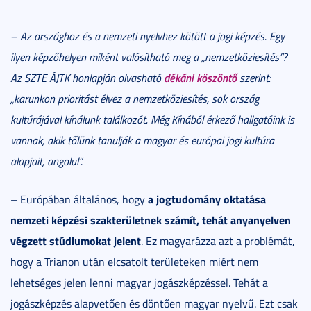
– Az országhoz és a nemzeti nyelvhez kötött a jogi képzés. Egy
ilyen képzőhelyen miként valósítható meg a „nemzetköziesítés”?
dékáni köszöntő
Az SZTE ÁJTK honlapján olvasható
szerint:
„karunkon prioritást élvez a nemzetköziesítés, sok ország
kultúrájával kínálunk találkozót. Még Kínából érkező hallgatóink is
vannak, akik tőlünk tanulják a magyar és európai jogi kultúra
alapjait, angolul”.
a jogtudomány oktatása
– Európában általános, hogy
nemzeti képzési szakterületnek számít, tehát anyanyelven
végzett stúdiumokat jelent
. Ez magyarázza azt a problémát,
hogy a Trianon után elcsatolt területeken miért nem
lehetséges jelen lenni magyar jogászképzéssel. Tehát a
jogászképzés alapvetően és döntően magyar nyelvű. Ezt csak