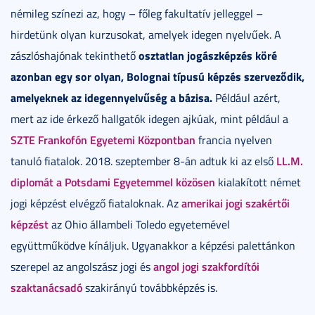
némileg színezi az, hogy – főleg fakultatív jelleggel –
hirdetünk olyan kurzusokat, amelyek idegen nyelvűek. A
osztatlan jogászképzés köré
zászlóshajónak tekinthető
azonban egy sor olyan, Bolognai típusú képzés szerveződik,
amelyeknek az idegennyelvűség a bázisa.
Például azért,
mert az ide érkező hallgatók idegen ajkúak, mint például a
SZTE Frankofón Egyetemi Központban
francia nyelven
LL.M.
tanuló fiatalok. 2018. szeptember 8-án adtuk ki az első
diplomát a Potsdami Egyetemmel közösen
kialakított német
amerikai jogi szakértői
jogi képzést elvégző fiataloknak. Az
képzést
az Ohio állambeli Toledo egyetemével
együttműködve kínáljuk. Ugyanakkor a képzési palettánkon
angol jogi szakfordítói
szerepel az angolszász jogi és
szaktanácsadó
szakirányú továbbképzés is.