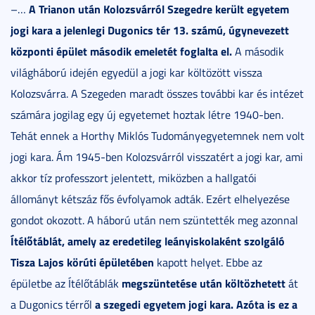
A Trianon után Kolozsvárról Szegedre került egyetem
–…
jogi kara a jelenlegi Dugonics tér 13. számú, úgynevezett
központi épület második emeletét foglalta el.
A második
világháború idején egyedül a jogi kar költözött vissza
Kolozsvárra. A Szegeden maradt összes további kar és intézet
számára jogilag egy új egyetemet hoztak létre 1940-ben.
Tehát ennek a Horthy Miklós Tudományegyetemnek nem volt
jogi kara. Ám 1945-ben Kolozsvárról visszatért a jogi kar, ami
akkor tíz professzort jelentett, miközben a hallgatói
állományt kétszáz fős évfolyamok adták. Ezért elhelyezése
gondot okozott. A háború után nem szüntették meg azonnal
Ítélőtáblát, amely az eredetileg leányiskolaként szolgáló
Tisza Lajos körúti épületében
kapott helyet. Ebbe az
megszüntetése után költözhetett
épületbe az Ítélőtáblák
át
a szegedi egyetem jogi kara. Azóta is ez a
a Dugonics térről