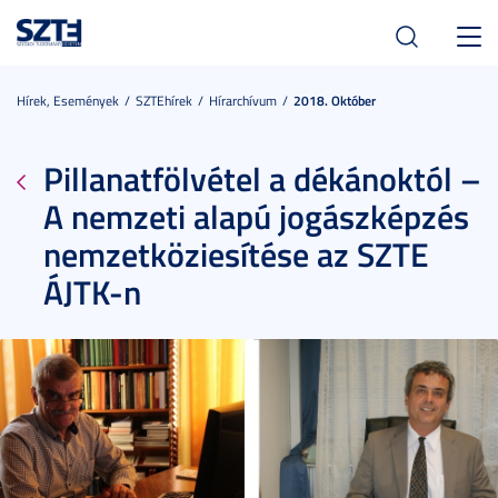
Toggl
navig
Hírek, Események
SZTEhírek
Hírarchívum
2018. Október
Pillanatfölvétel a dékánoktól –
A nemzeti alapú jogászképzés
nemzetköziesítése az SZTE
ÁJTK-n