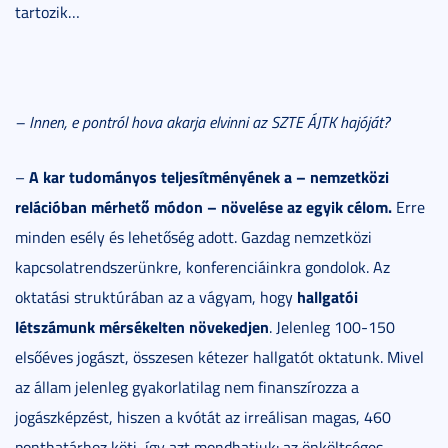
tartozik…
– Innen, e pontról hova akarja elvinni az SZTE ÁJTK hajóját?
A kar tudományos teljesítményének a – nemzetközi
–
relációban mérhető módon – növelése az egyik célom.
Erre
minden esély és lehetőség adott. Gazdag nemzetközi
kapcsolatrendszerünkre, konferenciáinkra gondolok. Az
hallgatói
oktatási struktúrában az a vágyam, hogy
létszámunk mérsékelten növekedjen
. Jelenleg 100-150
elsőéves jogászt, összesen kétezer hallgatót oktatunk. Mivel
az állam jelenleg gyakorlatilag nem finanszírozza a
jogászképzést, hiszen a kvótát az irreálisan magas, 460
ponthatárhoz köti, így azt mondhatjuk: az önköltséges