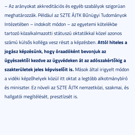
– Az arányokat akkreditációs és egyéb szabályok szigorúan
meghatározzák. Például az SZTE ÁJTK Bűnügyi Tudományok
Intézetében – indokolt módon – az egyetemi kötelékbe
tartozó közalkalmazotti státuszú oktatókkal közel azonos
Attól hiteles a
számú külsős kolléga vesz részt a képzésben.
jogász képzésünk, hogy óraadóként bevonjuk az
ügyészektől kezdve az ügyvédeken át az adószakértőkig a
szakterületek jeles képviselőit is.
Mások által irigyelt módon
a vidéki képzőhelyek közül itt oktat a legtöbb alkotmánybíró
és miniszter. Ez növeli az SZTE ÁJTK nemzetközi, szakmai, és
hallgatói megítélését, presztízsét is.