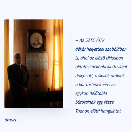
– Az SZTE ÁJTK
dékánhelyettesi szobájában
is, ahol az előző ciklusban
oktatási dékánhelyettesként
dolgozott, relikviák utalnak
a kar történelmére: az
egykori Ítélőtábla
bútorainak egy része
Trianon előtti hangulatot
áraszt…