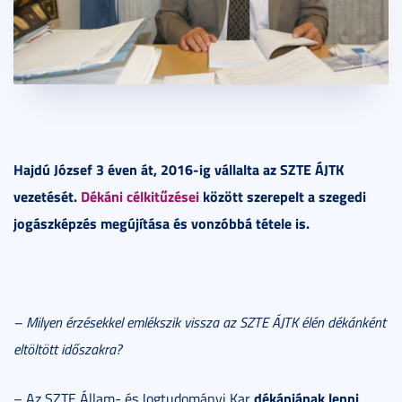
Hajdú József 3 éven át, 2016-ig vállalta az SZTE ÁJTK
vezetését.
Dékáni célkitűzései
között szerepelt a szegedi
jogászképzés megújítása és vonzóbbá tétele is.
– Milyen érzésekkel emlékszik vissza az SZTE ÁJTK élén dékánként
eltöltött időszakra?
dékánjának lenni
– Az SZTE Állam- és Jogtudományi Kar