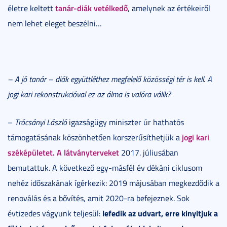
tanár-diák vetélkedő
életre keltett
, amelynek az értékeiről
nem lehet eleget beszélni…
– A jó tanár – diák együttléthez megfelelő közösségi tér is kell. A
jogi kari rekonstrukcióval ez az álma is valóra válik?
–
Trócsányi László
igazságügy miniszter úr hathatós
jogi kari
támogatásának köszönhetően korszerűsíthetjük a
széképületet. A látványterveket
2017. júliusában
bemutattuk. A következő egy-másfél év dékáni ciklusom
nehéz időszakának ígérkezik: 2019 májusában megkezdődik a
renoválás és a bővítés, amit 2020-ra befejeznek. Sok
lefedik az udvart, erre kinyitjuk a
évtizedes vágyunk teljesül: