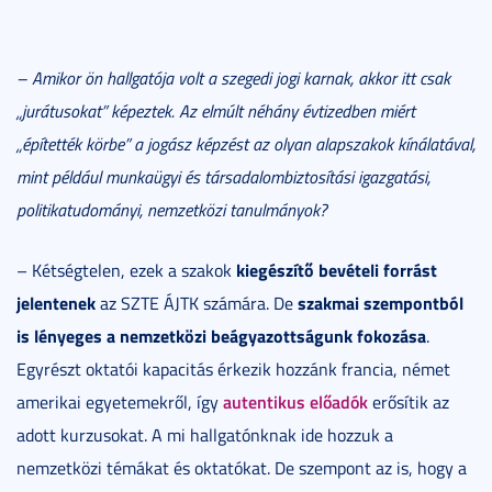
– Amikor ön hallgatója volt a szegedi jogi karnak, akkor itt csak
„jurátusokat” képeztek. Az elmúlt néhány évtizedben miért
„építették körbe” a jogász képzést az olyan alapszakok kínálatával,
mint például munkaügyi és társadalombiztosítási igazgatási,
politikatudományi, nemzetközi tanulmányok?
kiegészítő bevételi forrást
– Kétségtelen, ezek a szakok
jelentenek
szakmai szempontból
az SZTE ÁJTK számára. De
is lényeges a nemzetközi beágyazottságunk fokozása
.
Egyrészt oktatói kapacitás érkezik hozzánk francia, német
autentikus előadók
amerikai egyetemekről, így
erősítik az
adott kurzusokat. A mi hallgatónknak ide hozzuk a
nemzetközi témákat és oktatókat. De szempont az is, hogy a