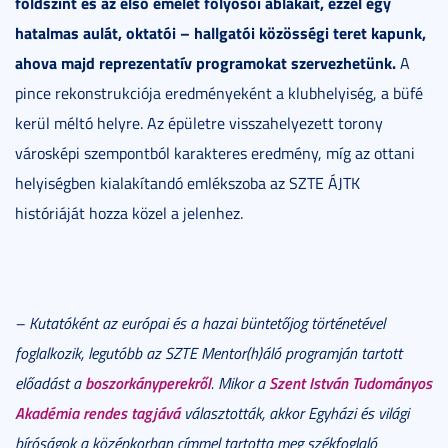
földszint és az első emelet folyosói ablakait, ezzel egy
hatalmas aulát, oktatói – hallgatói közösségi teret kapunk,
ahova majd reprezentatív programokat szervezhetünk.
A
pince rekonstrukciója eredményeként a klubhelyiség, a büfé
kerül méltó helyre. Az épületre visszahelyezett torony
városképi szempontból karakteres eredmény, míg az ottani
helyiségben kialakítandó emlékszoba az SZTE ÁJTK
históriáját hozza közel a jelenhez.
– Kutatóként az európai és a hazai büntetőjog történetével
foglalkozik, legutóbb az SZTE Mentor(h)áló programján tartott
boszorkányperekről
Szent István Tudományos
előadást a
. Mikor a
Akadémia rendes tagjává
választották, akkor Egyházi és világi
bíróságok a középkorban címmel tartotta meg székfoglaló