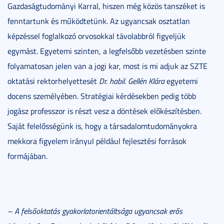
Gazdaságtudományi Karral, hiszen még közös tanszéket is
fenntartunk és működtetünk. Az ugyancsak osztatlan
képzéssel foglalkozó orvosokkal távolabbról figyeljük
egymást. Egyetemi szinten, a legfelsőbb vezetésben szinte
folyamatosan jelen van a jogi kar, most is mi adjuk az SZTE
oktatási rektorhelyettesét
Dr. habil. Gellén Klára
egyetemi
docens személyében. Stratégiai kérdésekben pedig több
jogász professzor is részt vesz a döntések előkészítésben.
Saját felelősségünk is, hogy a társadalomtudományokra
mekkora figyelem irányul például fejlesztési források
formájában.
– A felsőoktatás gyakorlatorientáltsága ugyancsak erős