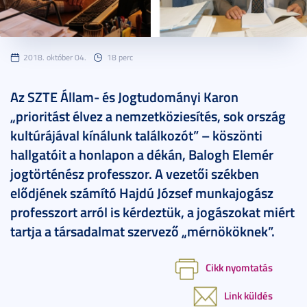
2018. október 04.
18 perc
Az SZTE Állam- és Jogtudományi Karon
„prioritást élvez a nemzetköziesítés, sok ország
kultúrájával kínálunk találkozót” – köszönti
hallgatóit a honlapon a dékán, Balogh Elemér
jogtörténész professzor. A vezetői székben
elődjének számító Hajdú József munkajogász
professzort arról is kérdeztük, a jogászokat miért
tartja a társadalmat szervező „mérnököknek”.
Cikk nyomtatás
Link küldés