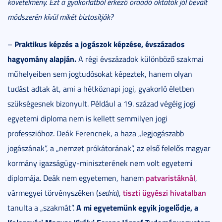
követelmény. Ezt a gyakorlatból érkező óraadó oktatók jól bevált
módszerén kívül mikét biztosítják?
Praktikus képzés a jogászok képzése, évszázados
–
hagyomány alapján.
A régi évszázadok különböző szakmai
műhelyeiben sem jogtudósokat képeztek, hanem olyan
tudást adtak át, ami a hétköznapi jogi, gyakorló életben
szükségesnek bizonyult. Például a 19. század végéig jogi
egyetemi diploma nem is kellett semmilyen jogi
professzióhoz. Deák Ferencnek, a haza „legjogászabb
jogászának”, a „nemzet prókátorának”, az első felelős magyar
kormány igazságügy-miniszterének nem volt egyetemi
patvaristáknál
diplomája. Deák nem egyetemen, hanem
,
tiszti ügyészi hivatalban
vármegyei törvényszéken (
sedria
),
A mi egyetemünk egyik jogelődje, a
tanulta a „szakmát”.