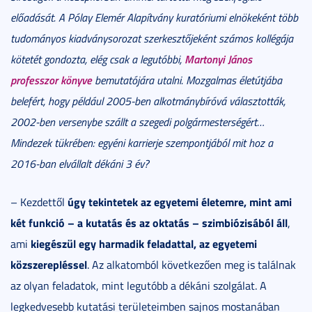
előadását. A Pólay Elemér Alapítvány kuratóriumi elnökeként több
tudományos kiadványsorozat szerkesztőjeként számos kollégája
Martonyi János
kötetét gondozta, elég csak a legutóbbi,
professzor könyve
bemutatójára utalni. Mozgalmas életútjába
belefért, hogy például 2005-ben alkotmánybíróvá választották,
2002-ben versenybe szállt a szegedi polgármesterségért…
Mindezek tükrében: egyéni karrierje szempontjából mit hoz a
2016-ban elvállalt dékáni 3 év?
úgy tekintetek az egyetemi életemre, mint ami
– Kezdettől
két funkció – a kutatás és az oktatás – szimbiózisából áll
,
kiegészül egy harmadik feladattal, az egyetemi
ami
közszerepléssel
. Az alkatomból következően meg is találnak
az olyan feladatok, mint legutóbb a dékáni szolgálat. A
legkedvesebb kutatási területeimben sajnos mostanában