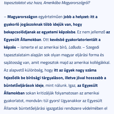
tapasztalatot visz haza, Amerikába Magyarországról?
Magyarországon
jobb a helyzet: itt a
–
egyértelműen
gyakorló jogászoknak több idejük van, hogy
bekapcsolódjanak az egyetemi képzésbe
az
. Ez nem jellemző
Egyesült Államokban
kevésbé gyakorlatorientált a
. Ott
képzés
– ismerte el az amerikai bíró,
LaBuda
. – Szegedi
tapasztalataim alapján sok olyan magyar eljárási forma és
sajátosság van, amit megosztok majd az amerikai kollégákkal.
itt az ügyek nagy száma
Az alapvető különbség, hogy
fejeződik be bírósági tárgyaláson, illetve jóval hosszabb a
büntetőeljárások ideje
az Egyesült
, mint nálunk. Igaz,
Államokban
sokan kritizálják folyamatosan az amerikai
gyakorlatot, mondván: túl gyors! Ugyanakkor az Egyesült
Államok büntetőeljárási igazgatási rendszere védelmében el