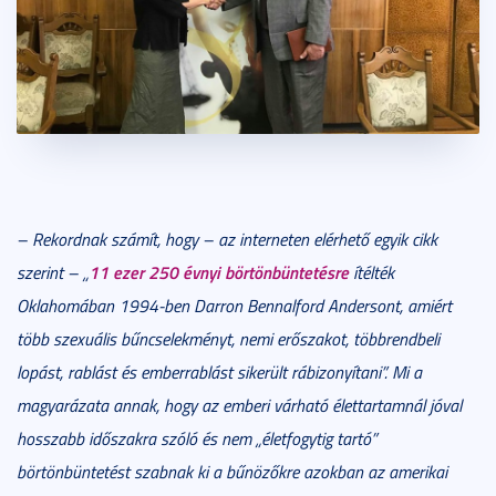
– Rekordnak számít, hogy – az interneten elérhető egyik cikk
11 ezer 250 évnyi börtönbüntetésre
szerint – „
ítélték
Oklahomában 1994-ben Darron Bennalford Andersont, amiért
több szexuális bűncselekményt, nemi erőszakot, többrendbeli
lopást, rablást és emberrablást sikerült rábizonyítani”.
Mi a
magyarázata annak, hogy az emberi várható élettartamnál jóval
hosszabb időszakra szóló és nem „életfogytig tartó”
börtönbüntetést szabnak ki a bűnözőkre azokban az amerikai