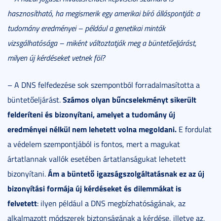
hasznosítható, ha megismerik egy amerikai bíró álláspontját: a
tudomány eredményei – például a genetikai minták
vizsgálhatósága – miként változtatják meg a büntetőeljárást,
milyen új kérdéseket vetnek föl?
– A DNS felfedezése sok szempontból forradalmasította a
Számos olyan bűncselekményt sikerült
büntetőeljárást.
felderíteni és bizonyítani, amelyet a tudomány új
eredményei nélkül nem lehetett volna megoldani.
E fordulat
a védelem szempontjából is fontos, mert a magukat
ártatlannak vallók esetében ártatlanságukat lehetett
Ám a büntető igazságszolgáltatásnak ez az új
bizonyítani.
bizonyítási formája új kérdéseket és dilemmákat is
felvetett
: ilyen például a DNS megbízhatóságának, az
alkalmazott módszerek biztonságának a kérdése, illetve az,