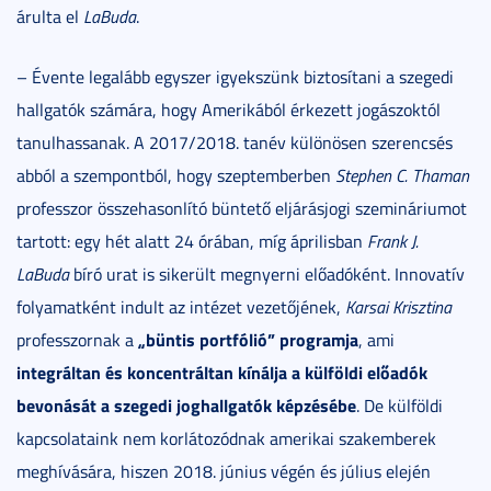
árulta el
LaBuda
.
– Évente legalább egyszer igyekszünk biztosítani a szegedi
hallgatók számára, hogy Amerikából érkezett jogászoktól
tanulhassanak. A 2017/2018. tanév különösen szerencsés
abból a szempontból, hogy szeptemberben
Stephen C. Thaman
professzor összehasonlító büntető eljárásjogi szemináriumot
tartott: egy hét alatt 24 órában, míg áprilisban
Frank J.
LaBuda
bíró urat is sikerült megnyerni előadóként. Innovatív
folyamatként indult az intézet vezetőjének,
Karsai Krisztina
„büntis portfólió” programja
professzornak a
, ami
integráltan és koncentráltan kínálja a külföldi előadók
bevonását a szegedi joghallgatók képzésébe
. De külföldi
kapcsolataink nem korlátozódnak amerikai szakemberek
meghívására, hiszen 2018. június végén és július elején