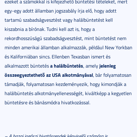
ezeket a számokkal is kifejezhető büntetési tételeket, mert
egy-egy adott államban jogszabály írja elő, hogy adott
tartamú szabadságvesztést vagy halálbüntetést kell
kiszabnia a bírónak. Tudni kell azt is, hogy a
rekordhosszúságú szabadságvesztést, mint büntetést nem
minden amerikai államban alkalmazzák, például New Yorkban
és Kaliforniában sincs. Ellenben Texasban ismert és
a halálbüntetés
jelenleg
alkalmazott büntetés
, amely
összeegyeztethető az USA alkotmányával
, bár folyamatosan
támadják, folyamatosan kezdeményezik, hogy kimondják a
halálbüntetés alkotmányellenességét, kiváltképp a kegyetlen
büntetésre és bánásmódra hivatkozással.
– A hazai jogászi hivatásrendek képviselői számára is