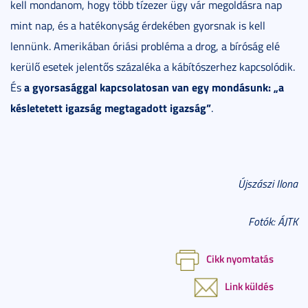
kell mondanom, hogy több tízezer ügy vár megoldásra nap
mint nap, és a hatékonyság érdekében gyorsnak is kell
lennünk. Amerikában óriási probléma a drog, a bíróság elé
kerülő esetek jelentős százaléka a kábítószerhez kapcsolódik.
a gyorsasággal kapcsolatosan van egy mondásunk: „a
És
késletetett igazság megtagadott igazság”
.
Újszászi Ilona
Fotók: ÁJTK
Cikk nyomtatás
Link küldés