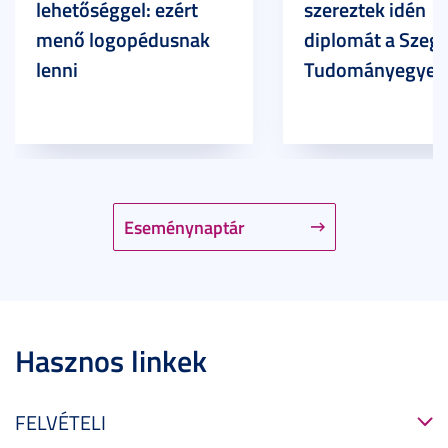
lehetőséggel: ezért
szereztek idén
menő logopédusnak
diplomát a Szege
lenni
Tudományegyet
Eseménynaptár
Hasznos linkek
FELVÉTELI