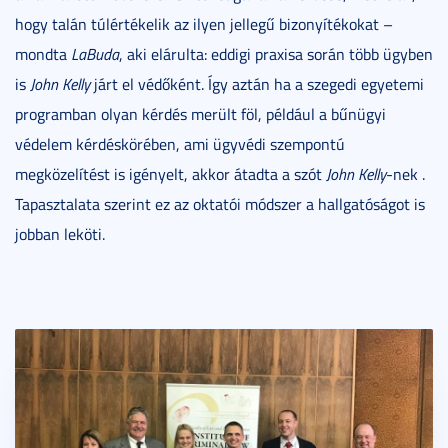
hogy talán túlértékelik az ilyen jellegű bizonyítékokat –
mondta
LaBuda
, aki elárulta: eddigi praxisa során több ügyben
is
John Kelly
járt el védőként. Így aztán ha a szegedi egyetemi
programban olyan kérdés merült föl, például a bűnügyi
védelem kérdéskörében, ami ügyvédi szempontú
megközelítést is igényelt, akkor átadta a szót
John Kelly
-nek .
Tapasztalata szerint ez az oktatói módszer a hallgatóságot is
jobban leköti.