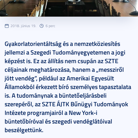
2018. június 19.
6 perc
Gyakorlatorientáltság és a nemzetköziesítés
jellemzi a Szegedi Tudományegyetemen a jogi
képzést is. Ez az állítás nem csupán az SZTE
céljainak meghatározása, hanem a „messziről
jött vendég”, például az Amerikai Egyesült
Államokból érkezett bíró személyes tapasztalata
is. A tudománynak a büntetőeljárásbeli
szerepéről, az SZTE ÁJTK Bűnügyi Tudományok
Intézete programjairól a New York-i
büntetőbíróval és szegedi vendéglátóival
beszélgettünk.