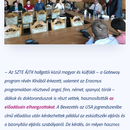
– Az SZTE ÁJTK hallgatói közül magyar és külföldi – a Gateway
program révén Kínából érkezett, valamint az Erasmus
programokban résztvevő angol, finn, német, spanyol, török
–
az
diákok és doktoranduszok is részt vettek, hasznosították
előadásain elhangzottakat
. A Bevezetés az USA jogrendszerébe
című előadása után kérdezhettek például az esküdtszéki eljárás és
a bizonyítási eljárás szabályairól. De kérdés, ön milyen hasznos