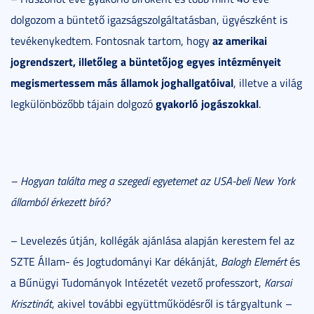
dolgozom a büntető igazságszolgáltatásban, ügyészként is
az amerikai
tevékenykedtem. Fontosnak tartom, hogy
jogrendszert, illetőleg a büntetőjog egyes intézményeit
megismertessem más államok joghallgatóival
, illetve a világ
gyakorló jogászokkal
legkülönbözőbb tájain dolgozó
.
– Hogyan találta meg a szegedi egyetemet az USA-beli New York
államból érkezett bíró?
– Levelezés útján, kollégák ajánlása alapján kerestem fel az
SZTE Állam- és Jogtudományi Kar dékánját,
Balogh Elemért
és
a Bűnügyi Tudományok Intézetét vezető professzort,
Karsai
Krisztinát
, akivel további együttműködésről is tárgyaltunk –