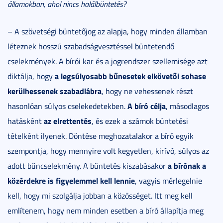
államokban, ahol nincs halálbüntetés?
– A szövetségi büntetőjog az alapja, hogy minden államban
léteznek hosszú szabadságvesztéssel büntetendő
cselekmények. A bírói kar és a jogrendszer szellemisége azt
a legsúlyosabb bűnesetek elkövetői sohase
diktálja, hogy
kerülhessenek szabadlábra
, hogy ne vehessenek részt
A bíró célja
hasonlóan súlyos cselekedetekben.
, másodlagos
az elrettentés
hatásként
, és ezek a számok büntetési
tételként ilyenek. Döntése meghozatalakor a bíró egyik
szempontja, hogy mennyire volt kegyetlen, kirívó, súlyos az
a bírónak
a
adott bűncselekmény. A büntetés kiszabásakor
közérdekre is figyelemmel kell lennie
, vagyis mérlegelnie
kell, hogy mi szolgálja jobban a közösséget. Itt meg kell
említenem, hogy nem minden esetben a bíró állapítja meg