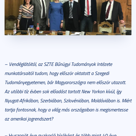
– Vendéglátóitól, az SZTE Bűnügyi Tudományok Intézete
munkatársaitól tudom, hogy először oktatott a Szegedi
Tudományegyetemen, bár Magyarországra nem először utazott.
Az utóbbi tíz évben sok előadást tartott New Yorkon kívül, így
Nyugat-Afrikában, Szerbiában, Szlovéniában, Moldáviában is. Miért
tartja fontosnak, hogy a világ más országaiban is megismertesse
az amerikai jogrendszert?
– Huszonöt éve gyakorló bíróként és több mint 40 éve