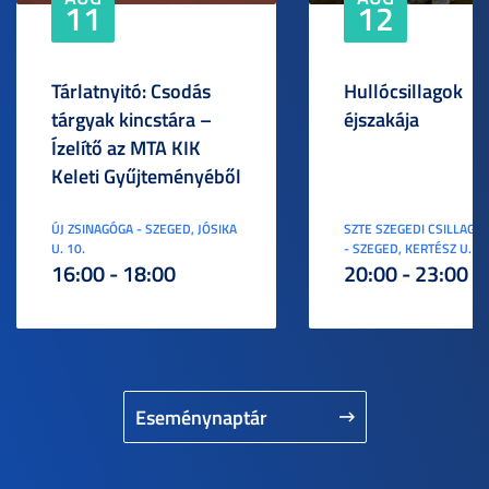
11
12
Tárlatnyitó: Csodás
Hullócsillagok
tárgyak kincstára –
éjszakája
Ízelítő az MTA KIK
Keleti Gyűjteményéből
ÚJ ZSINAGÓGA - SZEGED, JÓSIKA
SZTE SZEGEDI CSILLAGV
U. 10.
- SZEGED, KERTÉSZ U. 3.
16:00 - 18:00
20:00 - 23:00
Eseménynaptár