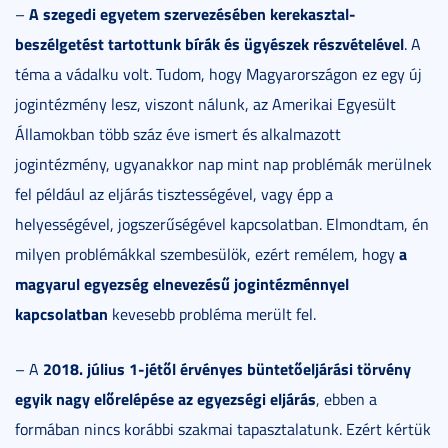
A szegedi egyetem szervezésében kerekasztal-
–
beszélgetést tartottunk bírák és ügyészek részvételével
. A
téma a vádalku volt. Tudom, hogy Magyarországon ez egy új
jogintézmény lesz, viszont nálunk, az Amerikai Egyesült
Államokban több száz éve ismert és alkalmazott
jogintézmény, ugyanakkor nap mint nap problémák merülnek
fel például az eljárás tisztességével, vagy épp a
helyességével, jogszerűségével kapcsolatban. Elmondtam, én
a
milyen problémákkal szembesülök, ezért remélem, hogy
magyarul egyezség elnevezésű jogintézménnyel
kapcsolatban
kevesebb probléma merült fel.
2018. július 1-jétől érvényes büntetőeljárási törvény
– A
egyik nagy előrelépése az egyezségi eljárás
, ebben a
formában nincs korábbi szakmai tapasztalatunk. Ezért kértük