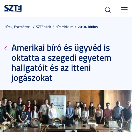
Toggl
navig
Hírek, Események
SZTEhírek
Hírarchívum
2018. Június
Amerikai bíró és ügyvéd is
oktatta a szegedi egyetem
hallgatóit és az itteni
jogászokat