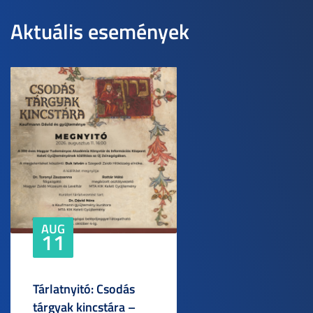
Aktuális események
AUG
11
Tárlatnyitó: Csodás
tárgyak kincstára –