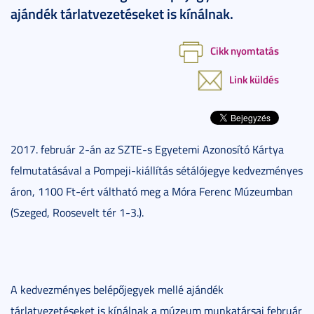
ajándék tárlatvezetéseket is kínálnak.
Cikk nyomtatás
Link küldés
2017. február 2-án az SZTE-s Egyetemi Azonosító Kártya
felmutatásával a Pompeji-kiállítás sétálójegye kedvezményes
áron, 1100 Ft-ért váltható meg a Móra Ferenc Múzeumban
(Szeged, Roosevelt tér 1-3.).
A kedvezményes belépőjegyek mellé ajándék
tárlatvezetéseket is kínálnak a múzeum munkatársai február