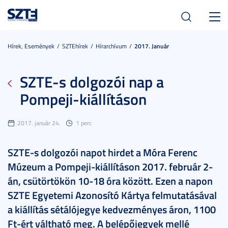
Toggl
navig
Hírek, Események
SZTEhírek
Hírarchívum
2017. Január
SZTE-s dolgozói nap a
Pompeji-kiállításon
2017. január 24.
1 perc
SZTE-s dolgozói napot hirdet a Móra Ferenc
Múzeum a Pompeji-kiállításon 2017. február 2-
án, csütörtökön 10-18 óra között. Ezen a napon
SZTE Egyetemi Azonosító Kártya felmutatásával
a kiállítás sétálójegye kedvezményes áron, 1100
Ft-ért váltható meg. A belépőjegyek mellé