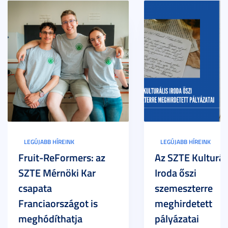
LEGÚJABB HÍREINK
LEGÚJABB HÍREINK
Fruit-ReFormers: az
Az SZTE Kulturál
SZTE Mérnöki Kar
Iroda őszi
csapata
szemeszterre
Franciaországot is
meghirdetett
meghódíthatja
pályázatai