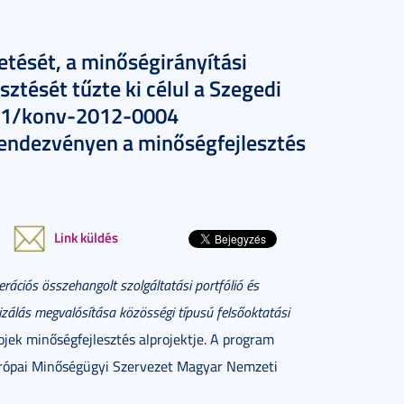
etését, a minőségirányítási
ztését tűzte ki célul a Szegedi
/1/konv-2012-0004
rendezvényen a minőségfejlesztés
Link küldés
rációs összehangolt szolgáltatási portfólió és
alizálás megvalósítása közösségi típusú felsőoktatási
jek minőségfejlesztés alprojektje. A program
rópai Minőségügyi Szervezet Magyar Nemzeti