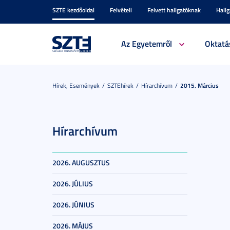
SZTE kezdőoldal
Felvételi
Felvett hallgatóknak
Hall
Az Egyetemről
Oktatá
Hírek, Események
SZTEhírek
Hírarchívum
2015. Március
Hírarchívum
2026. AUGUSZTUS
2026. JÚLIUS
2026. JÚNIUS
2026. MÁJUS