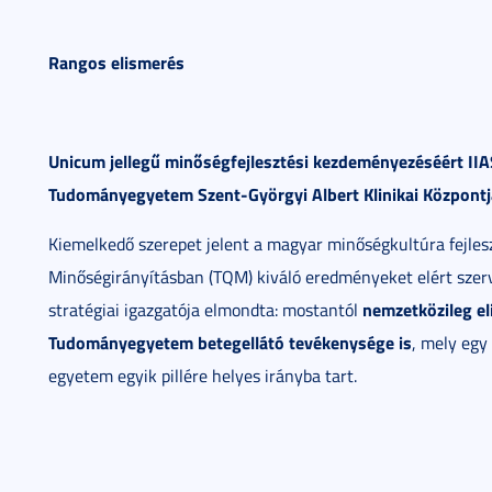
Rangos elismerés
Unicum jellegű minőségfejlesztési kezdeményezéséért IIA
Tudományegyetem Szent-Györgyi Albert Klinikai Központj
Kiemelkedő szerepet jelent a magyar minőségkultúra fejlesz
Minőségirányításban (TQM) kiváló eredményeket elért szerv
nemzetközileg eli
stratégiai igazgatója elmondta: mostantól
Tudományegyetem betegellátó tevékenysége is
, mely egy
egyetem egyik pillére helyes irányba tart.