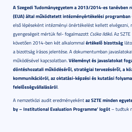
A Szegedi Tudományegyetem a 2013/2014-es tanévben rész
(EUA) által működtetett intézményértékelési programban (
első lépéseként intézményi önértékelést kellett elvégezni,
gyengeségeit mértük fel- fogalmazott
Csóka Ildikó
. Az SZTE
értékelő bizottság
követően 2014-ben két alkalommal
láto
a bizottság írásos jelentése. A dokumentumban javaslato
Véleményt és javaslatokat fo
működésével kapcsolatban.
döntéshozatali működéséről, stratégiai tervezéséről, a kö
kommunikációról, az oktatási-képzési és kutatási folyamat
felelősségvállalásáról
.
az SZTE minden egyetem
A nemzetközi audit eredményeként
by – Institutional Evaluation Programme’ logót
– tudtuk 