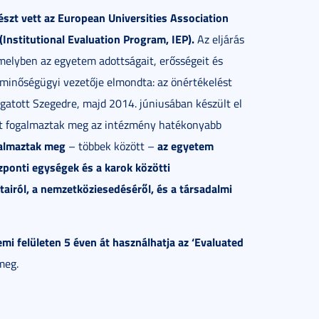
t vett az European Universities Association
Institutional Evaluation Program, IEP).
Az eljárás
 melyben az egyetem adottságait, erősségeit és
 minőségügyi vezetője elmondta: az önértékelést
gatott Szegedre, majd 2014. júniusában készült el
kat fogalmaztak meg az intézmény hatékonyabb
galmaztak meg
az egyetem
– többek között –
zponti egységek és a karok közötti
airól, a nemzetköziesedéséről, és a társadalmi
i felületen 5 éven át használhatja az ‘Evaluated
meg.