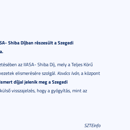
SA- Shiba Díjban részesült a Szegedi
a.
tésében az IIASA- Shiba Díj, mely a Teljes Körű
ezetek elismerésére szolgál.
Kovács Iván,
a központ
smert díjjal jelenik meg a Szegedi
 külső visszajelzés, hogy a gyógyítás, mint az
SZTEinfo