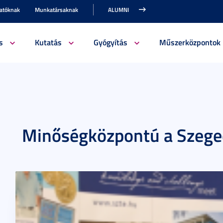
gatóknak
Munkatársaknak
ALUMNI
s
Kutatás
Gyógyítás
Műszerközpontok
Minőségközpontú a Szeg