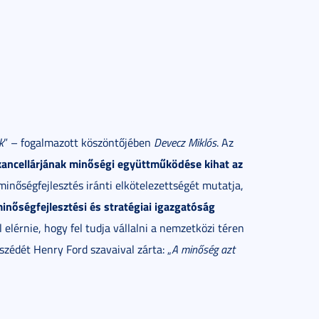
k
” – fogalmazott köszöntőjében
Devecz Miklós
. Az
kancellárjának minőségi együttműködése kihat az
nőségfejlesztés iránti elkötelezettségét mutatja,
minőségfejlesztési és stratégiai igazgatóság
elérnie, hogy fel tudja vállalni a nemzetközi téren
zédét Henry Ford szavaival zárta: „
A minőség azt