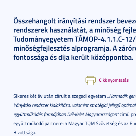
Összehangolt irányítási rendszer bevez
rendszerek használatát, a minőség fejles
Tudományegyetem TÁMOP-4.1.1.C-12
minőségfejlesztés alprogramja. A záró
fontossága és díja került középpontba.
Cikk nyomtatás
Sikeres két év után zárult a szegedi egyetem „
Harmadik gene
irányítási rendszer kialakítása, valamint stratégiai jellegű optim
együttműködés formájában Dél-Kelet Magyarországon”
című pro
együttműködő partnere: a Magyar TQM Szövetség és az Eu
Bizottsága.