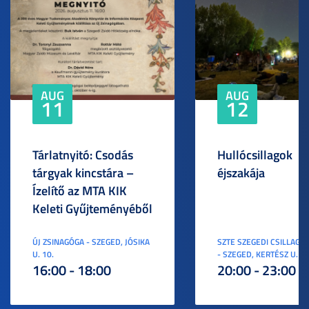
AUG
AUG
11
12
Tárlatnyitó: Csodás
Hullócsillagok
tárgyak kincstára –
éjszakája
Ízelítő az MTA KIK
Keleti Gyűjteményéből
ÚJ ZSINAGÓGA - SZEGED, JÓSIKA
SZTE SZEGEDI CSILLAGV
U. 10.
- SZEGED, KERTÉSZ U. 3.
16:00 - 18:00
20:00 - 23:00