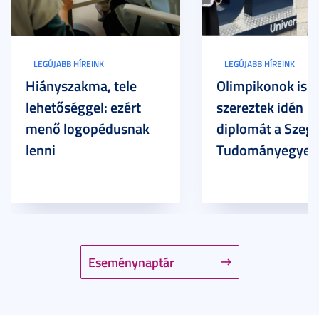
LEGÚJABB HÍREINK
LEGÚJABB HÍREINK
Hiányszakma, tele
Olimpikonok is
lehetőséggel: ezért
szereztek idén
menő logopédusnak
diplomát a Szege
lenni
Tudományegyet
Eseménynaptár