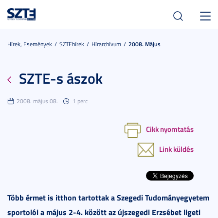
Toggl
navig
Hírek, Események
SZTEhírek
Hírarchívum
2008. Május
SZTE-s ászok
2008. május 08.
1 perc
Cikk nyomtatás
Link küldés
Több érmet is itthon tartottak a Szegedi Tudományegyetem
sportolói a május 2-4. között az újszegedi Erzsébet ligeti