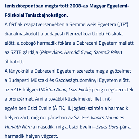
teniszközpontban megtartott 2008-as Magyar Egyetemi-
Főiskolai Teniszbajnokságon.
A férfiak csapatversenyében a Semmelweis Egyetem („TF”)
diadalmaskodott a budapesti Nemzetközi Üzleti Főiskola
előtt, a dobogó harmadik fokára a Debreceni Egyetem mellett
az SZTE gárdája (
Péter Ákos, Hernádi Gyula, Szorcsik Péter
)
állhatott.
A lányoknál a Debreceni Egyetem szerezte meg a győzelmet
a Budapesti Műszaki és Gazdaságtudományi Egyetem előtt,
az SZTE hölgyei (
Márton Anna, Csizi Evelin
) pedig megszerezték
a bronzérmet. Ami a további küzdelmeket illeti, női
egyéniben Csizi Evelin (ÁJTK, III. jogász) szintén a harmadik
helyen zárt, míg női párosban az SZTE-s
Ivanics Dorina
és
Horváth Nóra
a második, míg a Csizi Evelin
–
Szűcs Dóra
-pár a
harmadik helyen végzett.