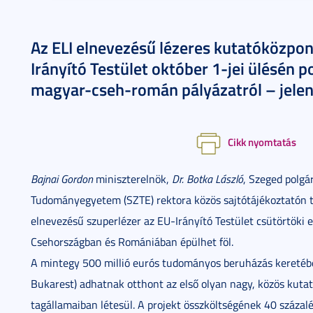
Az ELI elnevezésű lézeres kutatóközpon
Irányító Testület október 1-jei ülésén p
magyar-cseh-román pályázatról – jelen
Cikk nyomtatás
Bajnai Gordon
miniszterelnök,
Dr. Botka László
, Szeged polg
Tudományegyetem (SZTE) rektora közös sajtótájékoztatón tu
elnevezésű szuperlézer az EU-Irányító Testület csütörtöki
Csehországban és Romániában épülhet föl.
A mintegy 500 millió eurós tudományos beruházás keretében
Bukarest) adhatnak otthont az első olyan nagy, közös kutat
tagállamaiban létesül. A projekt összköltségének 40 százalék