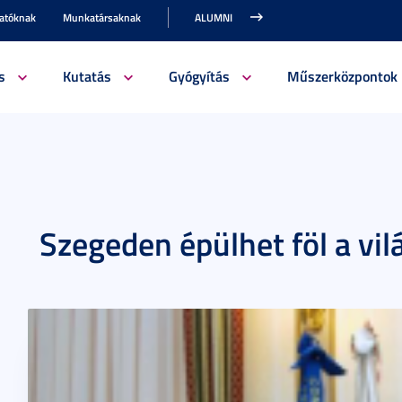
gatóknak
Munkatársaknak
ALUMNI
s
Kutatás
Gyógyítás
Műszerközpontok
Szegeden épülhet föl a vil