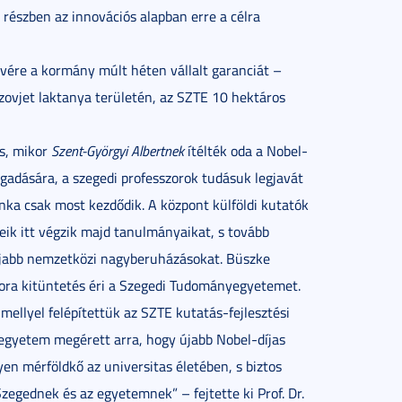
e részben az innovációs alapban erre a célra
vére a kormány múlt héten vállalt garanciát –
zovjet laktanya területén, az SZTE 10 hektáros
es, mikor
Szent-Györgyi Albertnek
ítélték oda a Nobel-
gadására, a szegedi professzorok tudásuk legjavát
nka csak most kezdődik. A központ külföldi kutatók
ik itt végzik majd tanulmányaikat, s tovább
I újabb nemzetközi nagyberuházásokat. Büszke
kora kitüntetés éri a Szegedi Tudományegyetemet.
mellyel felépítettük az SZTE kutatás-fejlesztési
egyetem megérett arra, hogy újabb Nobel-díjas
en mérföldkő az universitas életében, s biztos
egednek és az egyetemnek” – fejtette ki Prof. Dr.