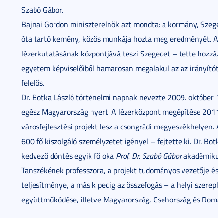
Szabó Gábor.
Bajnai Gordon miniszterelnök azt mondta: a kormány, Sze
óta tartó kemény, közös munkája hozta meg eredményét. Az
lézerkutatásának központjává teszi Szegedet – tette hozzá.
egyetem képviselőiből hamarosan megalakul az az irányítóte
felelős.
Dr. Botka László történelmi napnak nevezte 2009. október 1
egész Magyarország nyert. A lézerközpont megépítése 2011
városfejlesztési projekt lesz a csongrádi megyeszékhelyen.
600 fő kiszolgáló személyzetet igényel – fejtette ki. Dr. B
kedvező döntés egyik fő oka
Prof. Dr. Szabó Gábor
akadémikus
Tanszékének professzora, a projekt tudományos vezetője és
teljesítménye, a másik pedig az összefogás – a helyi szere
együttműködése, illetve Magyarország, Csehország és Romá