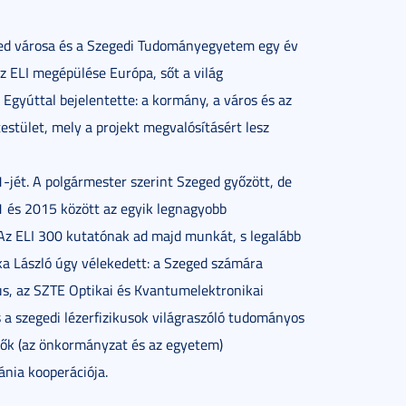
ged városa és a Szegedi Tudományegyetem egy év
 ELI megépülése Európa, sőt a világ
 Egyúttal bejelentette: a kormány, a város és az
stület, mely a projekt megvalósításért lesz
-jét. A polgármester szerint Szeged győzött, de
 és 2015 között az egyik legnagyobb
 Az ELI 300 kutatónak ad majd munkát, s legalább
otka László úgy vélekedett: a Szeged számára
, az SZTE Optikai és Kvantumelektronikai
 a szegedi lézerfizikusok világraszóló tudományos
plők (az önkormányzat és az egyetem)
nia kooperációja.