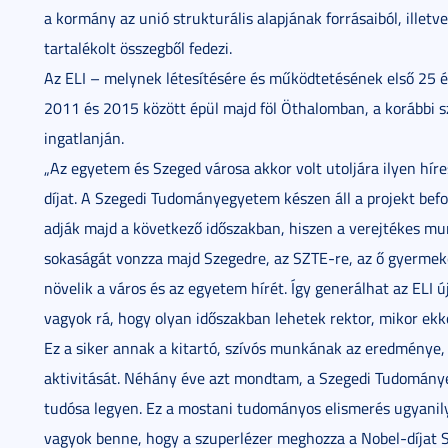
a kormány az unió strukturális alapjának forrásaiból, illetv
tartalékolt összegből fedezi.
Az ELI – melynek létesítésére és működtetésének első 25 é
2011 és 2015 között épül majd föl Öthalomban, a korábbi s
ingatlanján.
„Az egyetem és Szeged városa akkor volt utoljára ilyen hír
díjat. A Szegedi Tudományegyetem készen áll a projekt befo
adják majd a következő időszakban, hiszen a verejtékes mu
sokaságát vonzza majd Szegedre, az SZTE-re, az ő gyermeke
növelik a város és az egyetem hírét. Így generálhat az EL
vagyok rá, hogy olyan időszakban lehetek rektor, mikor ek
Ez a siker annak a kitartó, szívós munkának az eredménye, 
aktivitását. Néhány éve azt mondtam, a Szegedi Tudomány
tudósa legyen. Ez a mostani tudományos elismerés ugyanily
vagyok benne, hogy a szuperlézer meghozza a Nobel-díjat Sz