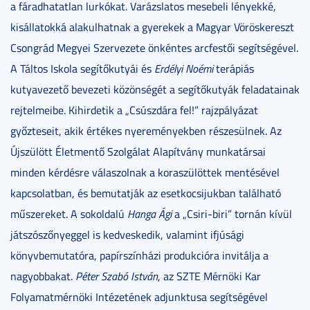
a fáradhatatlan lurkókat. Varázslatos mesebeli lényekké,
kisállatokká alakulhatnak a gyerekek a Magyar Vöröskereszt
Csongrád Megyei Szervezete önkéntes arcfestői segítségével.
A Táltos Iskola segítőkutyái és
Erdélyi Noémi
terápiás
kutyavezető bevezeti közönségét a segítőkutyák feladatainak
rejtelmeibe. Kihirdetik a „Csúszdára fel!” rajzpályázat
győzteseit, akik értékes nyereményekben részesülnek. Az
Újszülött Életmentő Szolgálat Alapítvány munkatársai
minden kérdésre válaszolnak a koraszülöttek mentésével
kapcsolatban, és bemutatják az esetkocsijukban található
műszereket. A sokoldalú
Hanga Ági
a „Csiri-biri” tornán kívül
játszószőnyeggel is kedveskedik, valamint ifjúsági
könyvbemutatóra, papírszínházi produkcióra invitálja a
nagyobbakat.
Péter Szabó István
, az SZTE Mérnöki Kar
Folyamatmérnöki Intézetének adjunktusa segítségével