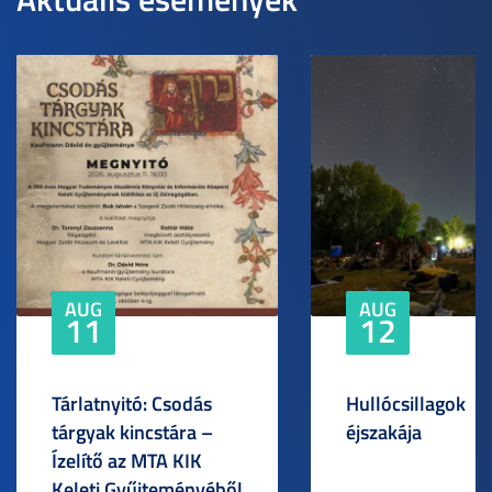
AUG
AUG
11
12
Tárlatnyitó: Csodás
Hullócsillagok
tárgyak kincstára –
éjszakája
Ízelítő az MTA KIK
Keleti Gyűjteményéből