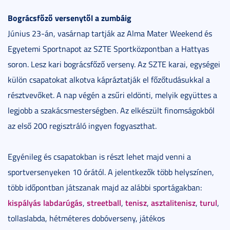
Bográcsfőző versenytől a zumbáig
Június 23-án, vasárnap tartják az Alma Mater Weekend és
Egyetemi Sportnapot az SZTE Sportközpontban a Hattyas
soron. Lesz kari bográcsfőző verseny. Az SZTE karai, egységei
külön csapatokat alkotva kápráztatják el főzőtudásukkal a
résztvevőket. A nap végén a zsűri eldönti, melyik együttes a
legjobb a szakácsmesterségben. Az elkészült finomságokból
az első 200 regisztráló ingyen fogyaszthat.
Egyénileg és csapatokban is részt lehet majd venni a
sportversenyeken 10 órától. A jelentkezők több helyszínen,
több időpontban játszanak majd az alábbi sportágakban:
kispályás labdarúgás
streetball
tenisz
asztalitenisz
turul
,
,
,
,
,
tollaslabda, hétméteres dobóverseny, játékos