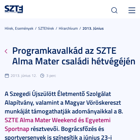
Toggl
navig
Hírek, Események
SZTEhírek
Hírarchívum
2013. Június
Programkavalkád az SZTE
Alma Mater családi hétvégéjén
2013. június 12.
3 perc
A Szegedi Újszülött Életmentő Szolgálat
Alapítvány, valamint a Magyar Vöröskereszt
munkáját támogathatják adományaikkal a 8.
SZTE Alma Mater Weekend és Egyetemi
Sportnap
résztvevői. Bográcsfőzés és
sportversenyek is színesítik a június 23-i