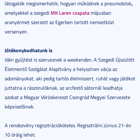
,
látogatók megismerhetik, hogyan működnek a pneumobilok
MK Laren csapata
amelyekkel a szegedi
májusban
aranyérmet szerzett az Egerben tartott nemzetközi
versenyen.
Jótékonykodhatunk is
Idén gyűjtést is szerveznek a weekenden. A Szegedi Újszülött
Életmentő Szolgálat Alapítvány a helyszínen várja az
adományokat, aki pedig tartós élelmiszert, ruhát vagy játékot
juttatna a rászorulóknak, az arcfestő sátornál leadhatja
azokat a Magyar Vöröskereszt Csongrád Megyei Szervezete
képviselőinek.
A rendezvény regisztrációköteles. Regisztrálni június 21-én
10 óráig lehet: