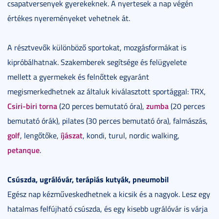
csapatversenyek gyerekeknek. A nyertesek a nap végén
értékes nyereményeket vehetnek át.
A résztvevők különböző sportokat, mozgásformákat is
kipróbálhatnak. Szakemberek segítsége és felügyelete
mellett a gyermekek és felnőttek egyaránt
megismerkedhetnek az általuk kiválasztott sportággal: TRX,
Csiri-biri torna
zumba
(20 perces bemutató óra),
(20 perces
bemutató órák), pilates (30 perces bemutató óra), falmászás,
golf
íjászat
, lengőtőke,
, kondi, turul, nordic walking,
petanque
.
Csúszda, ugrálóvár, terápiás kutyák, pneumobil
Egész nap kézműveskedhetnek a kicsik és a nagyok. Lesz egy
hatalmas felfújható csúszda, és egy kisebb ugrálóvár is várja