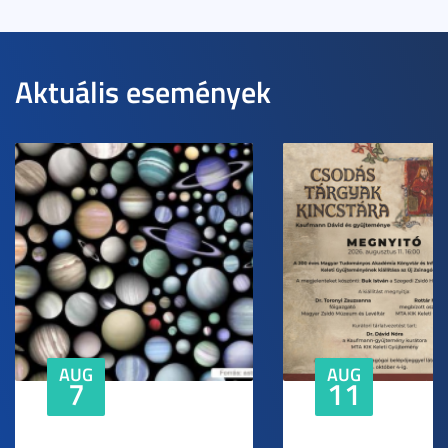
Aktuális események
AUG
AUG
7
11