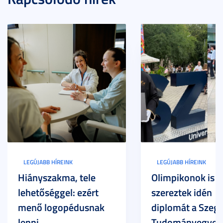
LEGÚJABB HÍREINK
LEGÚJABB HÍREINK
Hiányszakma, tele
Olimpikonok is
lehetőséggel: ezért
szereztek idén
menő logopédusnak
diplomát a Szege
lenni
Tudományegyet