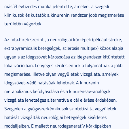
másfél évtizedes munka jelentette, amelyet a szegedi
klinikusok és kutatók a kinurenin rendszer jobb megismerése
területén végeztek.
Az mta.hírek szerint „a neurológiai kórképek (például stroke,
extrapyramidalis betegségek, sclerosis multipex) közös alapja
ugyanis az idegszövet károsodása az idegrendszer kitüntetett
lokalizációiban. Lényeges kérdés ennek a folyamatnak a jobb
megismerése, illetve olyan vegyületek vizsgálata, amelyek
idegszövet-védő hatásúak lehetnek. A kinurenin
metabolizmus befolyásolása és a kinurénsav-analógok
vizsgálata lehetséges alternatíva e cél elérése érdekében.
Szegeden a gyógyszerkémikusok szintetizálta vegyületek
hatását vizsgálták neurológiai betegségek kísérletes
modelljeiben. E mellett neurodegeneratív kórképekben