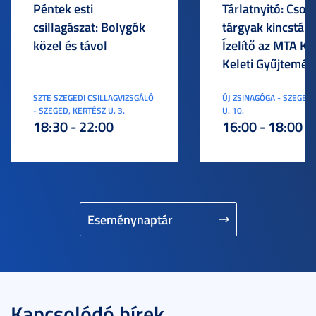
Péntek esti
Tárlatnyitó: Csod
csillagászat: Bolygók
tárgyak kincstára
közel és távol
Ízelítő az MTA KI
Keleti Gyűjtemén
SZTE SZEGEDI CSILLAGVIZSGÁLÓ
ÚJ ZSINAGÓGA - SZEGED,
- SZEGED, KERTÉSZ U. 3.
U. 10.
18:30 - 22:00
16:00 - 18:00
Eseménynaptár
Kapcsolódó hírek