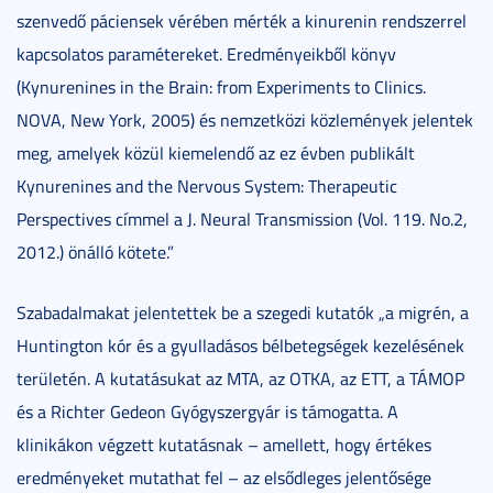
szenvedő páciensek vérében mérték a kinurenin rendszerrel
kapcsolatos paramétereket. Eredményeikből könyv
(Kynurenines in the Brain: from Experiments to Clinics.
NOVA, New York, 2005) és nemzetközi közlemények jelentek
meg, amelyek közül kiemelendő az ez évben publikált
Kynurenines and the Nervous System: Therapeutic
Perspectives címmel a J. Neural Transmission (Vol. 119. No.2,
2012.) önálló kötete.”
Szabadalmakat jelentettek be a szegedi kutatók „a migrén, a
Huntington kór és a gyulladásos bélbetegségek kezelésének
területén. A kutatásukat az MTA, az OTKA, az ETT, a TÁMOP
és a Richter Gedeon Gyógyszergyár is támogatta. A
klinikákon végzett kutatásnak – amellett, hogy értékes
eredményeket mutathat fel – az elsődleges jelentősége