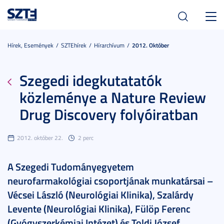
Toggl
navig
Hírek, Események
SZTEhírek
Hírarchívum
2012. Október
Szegedi idegkutatatók
közleménye a Nature Review
Drug Discovery folyóiratban
2012. október 22.
2 perc
A Szegedi Tudományegyetem
neurofarmakológiai csoportjának munkatársai –
Vécsei László (Neurológiai Klinika), Szalárdy
Levente (Neurológiai Klinika), Fülöp Ferenc
(Gyógyszerkémiai Intézet) és Toldi József