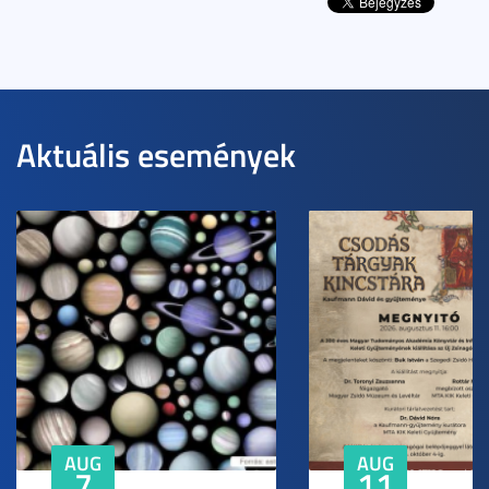
Aktuális események
AUG
AUG
7
11