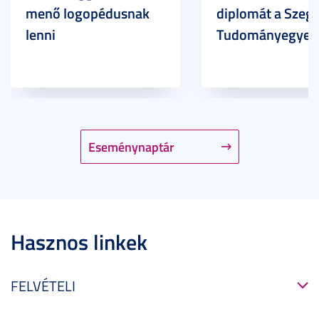
menő logopédusnak
diplomát a Szege
lenni
Tudományegyet
Eseménynaptár
Hasznos linkek
FELVÉTELI