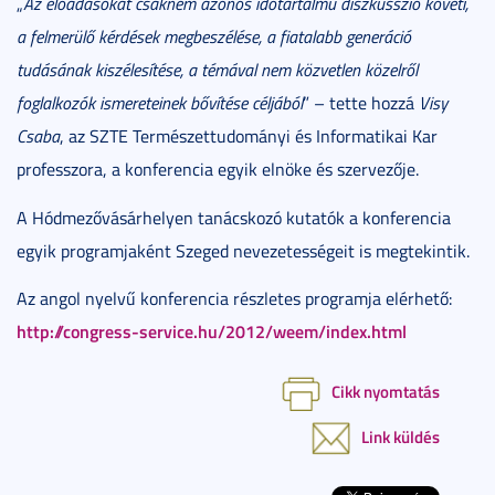
„
Az előadásokat csaknem azonos időtartalmú diszkusszió követi,
a felmerülő kérdések megbeszélése, a fiatalabb generáció
tudásának kiszélesítése, a témával nem közvetlen közelről
foglalkozók ismereteinek bővítése céljából
” – tette hozzá
Visy
Csaba
, az SZTE Természettudományi és Informatikai Kar
professzora, a konferencia egyik elnöke és szervezője.
A Hódmezővásárhelyen tanácskozó kutatók a konferencia
egyik programjaként Szeged nevezetességeit is megtekintik.
Az angol nyelvű konferencia részletes programja elérhető:
http://congress-service.hu/2012/weem/index.html
Cikk nyomtatás
Link küldés