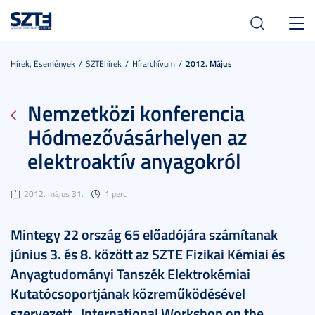
Toggl
navig
Hírek, Események
SZTEhírek
Hírarchívum
2012. Május
Nemzetközi konferencia
Hódmezővásárhelyen az
elektroaktív anyagokról
2012. május 31.
1 perc
Mintegy 22 ország 65 előadójára számítanak
június 3. és 8. között az SZTE Fizikai Kémiai és
Anyagtudományi Tanszék Elektrokémiai
Kutatócsoportjának közreműködésével
szervezett „International Workshop on the