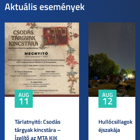
Aktuális események
AUG
AUG
11
12
Tárlatnyitó: Csodás
Hullócsillagok
tárgyak kincstára –
éjszakája
Ízelítő az MTA KIK