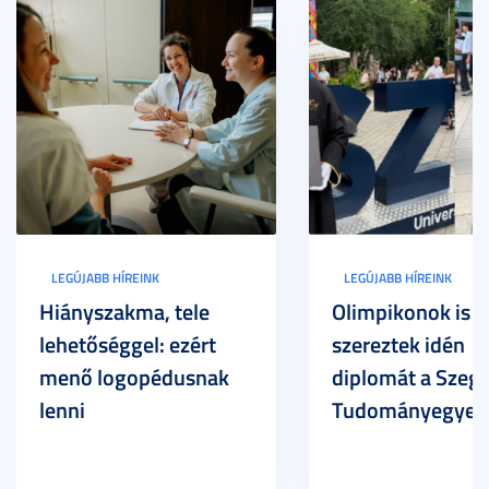
LEGÚJABB HÍREINK
LEGÚJABB HÍREINK
Hiányszakma, tele
Olimpikonok is
lehetőséggel: ezért
szereztek idén
menő logopédusnak
diplomát a Szege
lenni
Tudományegyet