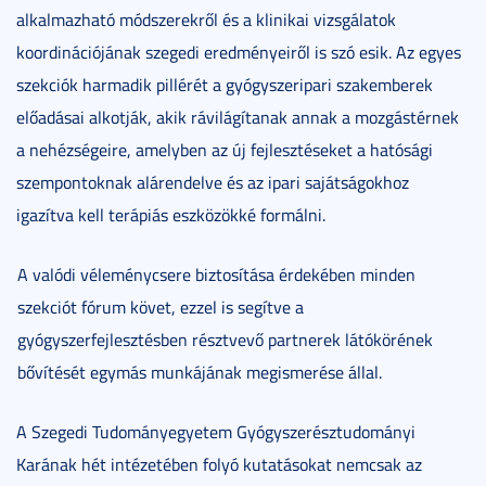
alkalmazható módszerekről és a klinikai vizsgálatok
koordinációjának szegedi eredményeiről is szó esik. Az egyes
szekciók harmadik pillérét a gyógyszeripari szakemberek
előadásai alkotják, akik rávilágítanak annak a mozgástérnek
a nehézségeire, amelyben az új fejlesztéseket a hatósági
szempontoknak alárendelve és az ipari sajátságokhoz
igazítva kell terápiás eszközökké formálni.
A valódi véleménycsere biztosítása érdekében minden
szekciót fórum követ, ezzel is segítve a
gyógyszerfejlesztésben résztvevő partnerek látókörének
bővítését egymás munkájának megismerése állal.
A Szegedi Tudományegyetem Gyógyszerésztudományi
Karának hét intézetében folyó kutatásokat nemcsak az