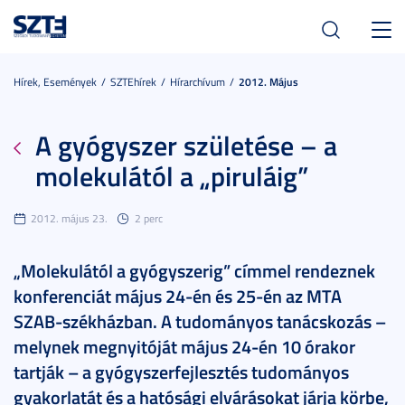
Toggl
navig
Hírek, Események
SZTEhírek
Hírarchívum
2012. Május
A gyógyszer születése – a
molekulától a „piruláig”
2012. május 23.
2 perc
„Molekulától a gyógyszerig” címmel rendeznek
konferenciát május 24-én és 25-én az MTA
SZAB-székházban. A tudományos tanácskozás –
melynek megnyitóját május 24-én 10 órakor
tartják – a gyógyszerfejlesztés tudományos
gyakorlatát és a hatósági elvárásokat járja körbe,