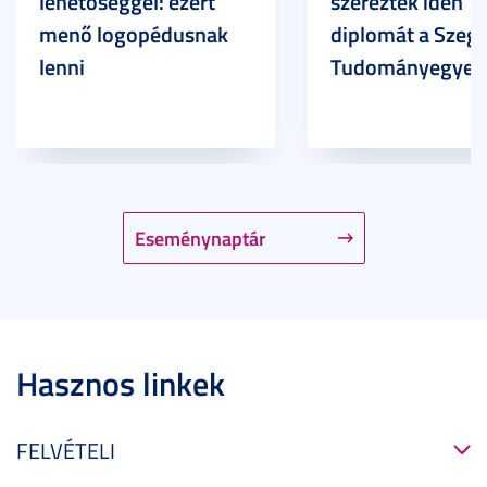
lehetőséggel: ezért
szereztek idén
menő logopédusnak
diplomát a Szege
lenni
Tudományegyet
Eseménynaptár
Hasznos linkek
FELVÉTELI