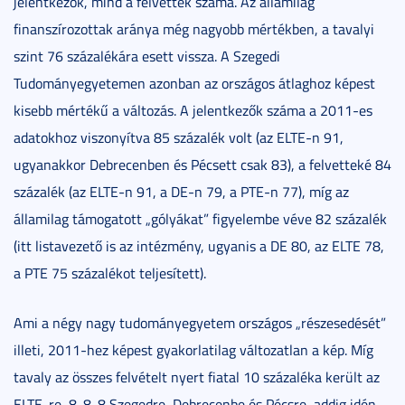
jelentkezők, mind a felvettek száma. Az államilag
finanszírozottak aránya még nagyobb mértékben, a tavalyi
szint 76 százalékára esett vissza. A Szegedi
Tudományegyetemen azonban az országos átlaghoz képest
kisebb mértékű a változás. A jelentkezők száma a 2011-es
adatokhoz viszonyítva 85 százalék volt (az ELTE-n 91,
ugyanakkor Debrecenben és Pécsett csak 83), a felvetteké 84
százalék (az ELTE-n 91, a DE-n 79, a PTE-n 77), míg az
államilag támogatott „gólyákat” figyelembe véve 82 százalék
(itt listavezető is az intézmény, ugyanis a DE 80, az ELTE 78,
a PTE 75 százalékot teljesített).
Ami a négy nagy tudományegyetem országos „részesedését”
illeti, 2011-hez képest gyakorlatilag változatlan a kép. Míg
tavaly az összes felvételt nyert fiatal 10 százaléka került az
ELTE-re, 8-8-8 Szegedre, Debrecenbe és Pécsre, addig idén