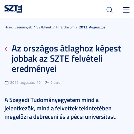
Toggl
navig
Hírek, Események
SZTEhírek
Hírarchívum
2012. Augusztus
Az országos átlaghoz képest
jobbak az SZTE felvételi
eredményei
2012. augusztus 10.
2 perc
A Szegedi Tudományegyetem mind a
jelentkezők, mind a felvettek tekintetében
megelőzi a debreceni és a pécsi universitast.