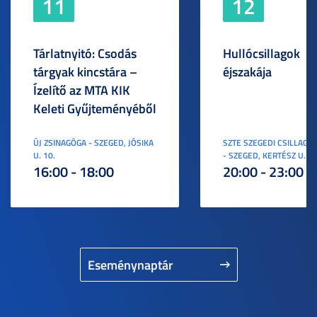
11
12
Tárlatnyitó: Csodás
Hullócsillagok
tárgyak kincstára –
éjszakája
Ízelítő az MTA KIK
Keleti Gyűjteményéből
ÚJ ZSINAGÓGA - SZEGED, JÓSIKA
SZTE SZEGEDI CSILLAGV
U. 10.
- SZEGED, KERTÉSZ U. 3.
16:00 - 18:00
20:00 - 23:00
Eseménynaptár