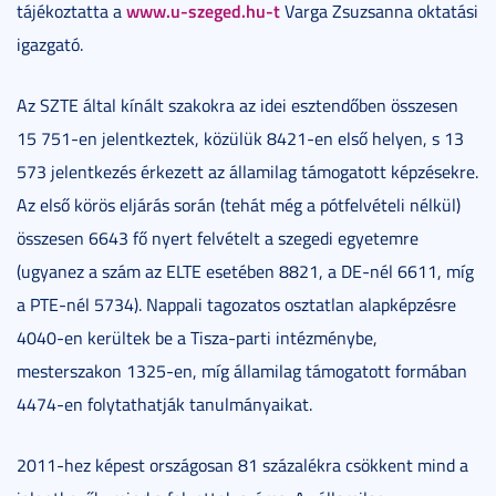
www.u-szeged.hu-t
tájékoztatta a
Varga Zsuzsanna oktatási
igazgató.
Az SZTE által kínált szakokra az idei esztendőben összesen
15 751-en jelentkeztek, közülük 8421-en első helyen, s 13
573 jelentkezés érkezett az államilag támogatott képzésekre.
Az első körös eljárás során (tehát még a pótfelvételi nélkül)
összesen 6643 fő nyert felvételt a szegedi egyetemre
(ugyanez a szám az ELTE esetében 8821, a DE-nél 6611, míg
a PTE-nél 5734). Nappali tagozatos osztatlan alapképzésre
4040-en kerültek be a Tisza-parti intézménybe,
mesterszakon 1325-en, míg államilag támogatott formában
4474-en folytathatják tanulmányaikat.
2011-hez képest országosan 81 százalékra csökkent mind a