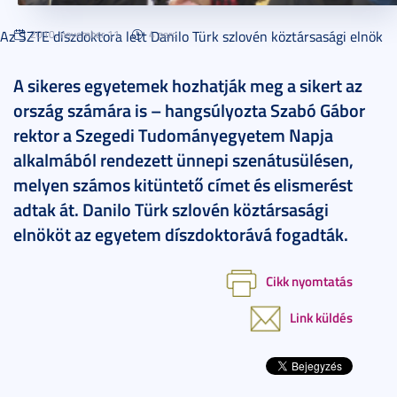
Az SZTE díszdoktora lett Danilo Türk szlovén köztársasági elnök
2010. november 11.
4 perc
A sikeres egyetemek hozhatják meg a sikert az
ország számára is – hangsúlyozta Szabó Gábor
rektor a Szegedi Tudományegyetem Napja
alkalmából rendezett ünnepi szenátusülésen,
melyen számos kitüntető címet és elismerést
adtak át. Danilo Türk szlovén köztársasági
elnököt az egyetem díszdoktorává fogadták.
Cikk nyomtatás
Link küldés