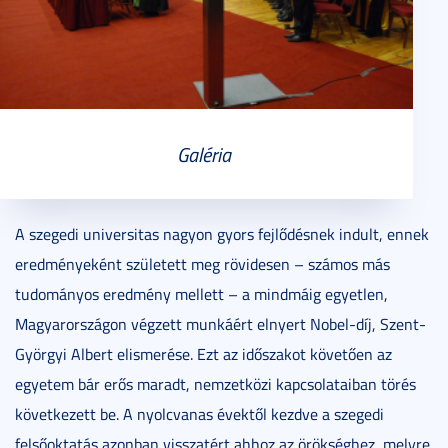
Galéria
A szegedi universitas nagyon gyors fejlődésnek indult, ennek
eredményeként született meg rövidesen – számos más
tudományos eredmény mellett – a mindmáig egyetlen,
Magyarországon végzett munkáért elnyert Nobel-díj, Szent-
Györgyi Albert elismerése. Ezt az időszakot követően az
egyetem bár erős maradt, nemzetközi kapcsolataiban törés
következett be. A nyolcvanas évektől kezdve a szegedi
felsőoktatás azonban visszatért ahhoz az örökséghez, melyre