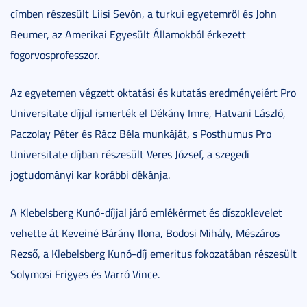
címben részesült Liisi Sevón, a turkui egyetemről és John
Beumer, az Amerikai Egyesült Államokból érkezett
fogorvosprofesszor.
Az egyetemen végzett oktatási és kutatás eredményeiért Pro
Universitate díjjal ismerték el Dékány Imre, Hatvani László,
Paczolay Péter és Rácz Béla munkáját, s Posthumus Pro
Universitate díjban részesült Veres József, a szegedi
jogtudományi kar korábbi dékánja.
A Klebelsberg Kunó-díjjal járó emlékérmet és díszoklevelet
vehette át Keveiné Bárány Ilona, Bodosi Mihály, Mészáros
Rezső, a Klebelsberg Kunó-díj emeritus fokozatában részesült
Solymosi Frigyes és Varró Vince.