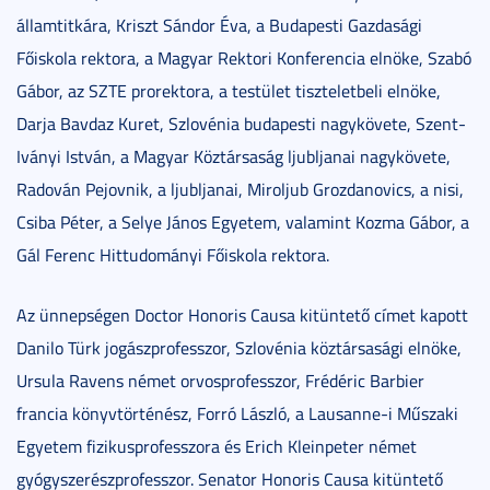
államtitkára, Kriszt Sándor Éva, a Budapesti Gazdasági
Főiskola rektora, a Magyar Rektori Konferencia elnöke, Szabó
Gábor, az SZTE prorektora, a testület tiszteletbeli elnöke,
Darja Bavdaz Kuret, Szlovénia budapesti nagykövete, Szent-
Iványi István, a Magyar Köztársaság ljubljanai nagykövete,
Radován Pejovnik, a ljubljanai, Miroljub Grozdanovics, a nisi,
Csiba Péter, a Selye János Egyetem, valamint Kozma Gábor, a
Gál Ferenc Hittudományi Főiskola rektora.
Az ünnepségen Doctor Honoris Causa kitüntető címet kapott
Danilo Türk jogászprofesszor, Szlovénia köztársasági elnöke,
Ursula Ravens német orvosprofesszor, Frédéric Barbier
francia könyvtörténész, Forró László, a Lausanne-i Műszaki
Egyetem fizikusprofesszora és Erich Kleinpeter német
gyógyszerészprofesszor. Senator Honoris Causa kitüntető