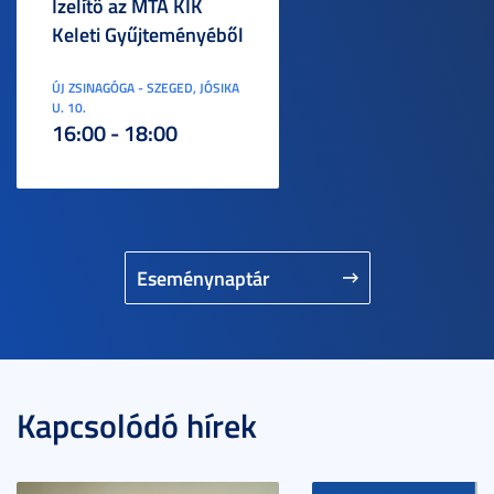
Ízelítő az MTA KIK
Keleti Gyűjteményéből
ÚJ ZSINAGÓGA - SZEGED, JÓSIKA
U. 10.
16:00 - 18:00
Eseménynaptár
Kapcsolódó hírek