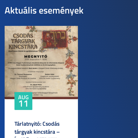
Aktuális események
AUG
11
Tárlatnyitó: Csodás
tárgyak kincstára –