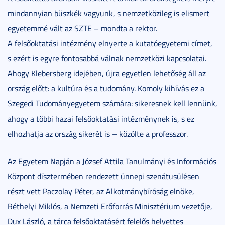
mindannyian büszkék vagyunk, s nemzetközileg is elismert
egyetemmé vált az SZTE – mondta a rektor.
A felsőoktatási intézmény elnyerte a kutatóegyetemi címet,
s ezért is egyre fontosabbá válnak nemzetközi kapcsolatai.
Ahogy Klebersberg idejében, újra egyetlen lehetőség áll az
ország előtt: a kultúra és a tudomány. Komoly kihívás ez a
Szegedi Tudományegyetem számára: sikeresnek kell lennünk,
ahogy a többi hazai felsőoktatási intézménynek is, s ez
elhozhatja az ország sikerét is – közölte a professzor.
Az Egyetem Napján a József Attila Tanulmányi és Információs
Központ dísztermében rendezett ünnepi szenátusülésen
részt vett Paczolay Péter, az Alkotmánybíróság elnöke,
Réthelyi Miklós, a Nemzeti Erőforrás Minisztérium vezetője,
Dux László, a tárca felsőoktatásért felelős helyettes