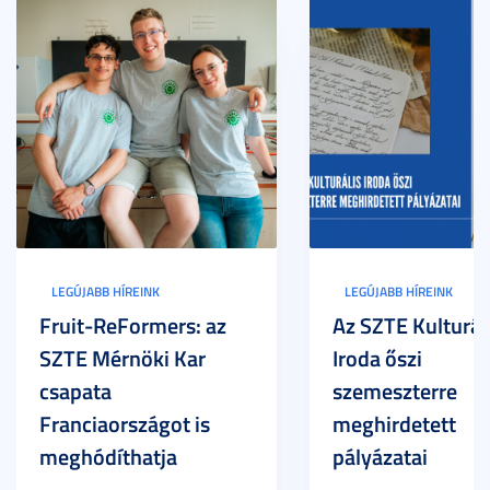
LEGÚJABB HÍREINK
LEGÚJABB HÍREINK
Fruit-ReFormers: az
Az SZTE Kulturál
SZTE Mérnöki Kar
Iroda őszi
csapata
szemeszterre
Franciaországot is
meghirdetett
meghódíthatja
pályázatai