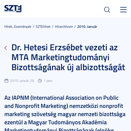
Toggl
navig
Hírek, Események
SZTEhírek
Hírarchívum
2010. Január
Dr. Hetesi Erzsébet vezeti az
MTA Marketingtudományi
Bizottságának új albizottságát
2010. január 29.
1 perc
Az IAPNM (International Association on Public
and Nonprofit Marketing) nemzetközi nonprofit
marketing szövetség magyar nemzeti bizottsága
ezentúl a Magyar Tudományos Akadémia
Marketingtudományi Bizottságának (elnöke