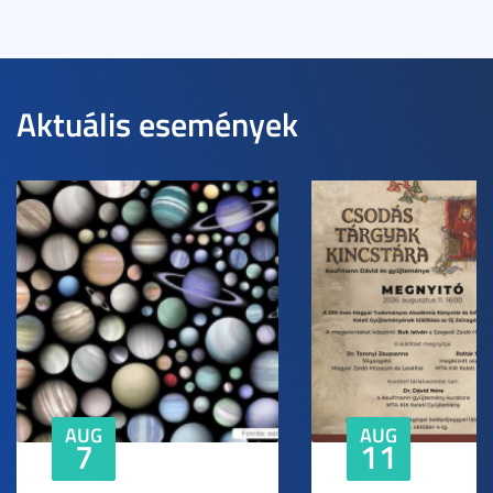
Aktuális események
AUG
AUG
7
11