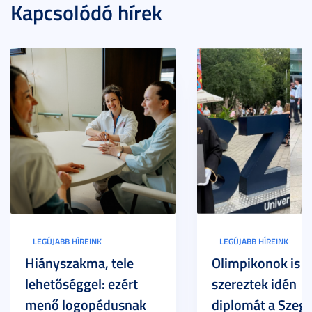
Kapcsolódó hírek
LEGÚJABB HÍREINK
LEGÚJABB HÍREINK
Hiányszakma, tele
Olimpikonok is
lehetőséggel: ezért
szereztek idén
menő logopédusnak
diplomát a Szege