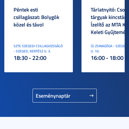
Péntek esti
Tárlatnyitó: Csod
csillagászat: Bolygók
tárgyak kincstára
közel és távol
Ízelítő az MTA KI
Keleti Gyűjtemén
SZTE SZEGEDI CSILLAGVIZSGÁLÓ
ÚJ ZSINAGÓGA - SZEGED,
- SZEGED, KERTÉSZ U. 3.
U. 10.
18:30 - 22:00
16:00 - 18:00
Eseménynaptár