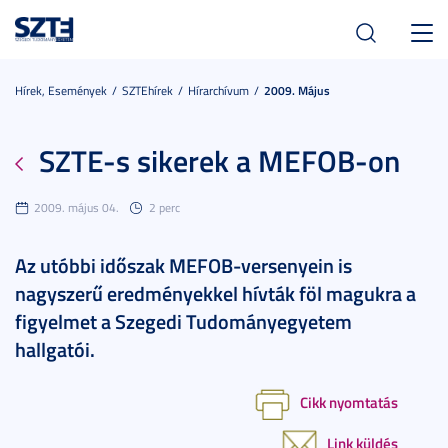
Toggl
navig
Hírek, Események
SZTEhírek
Hírarchívum
2009. Május
SZTE-s sikerek a MEFOB-on
2009. május 04.
2 perc
Az utóbbi időszak MEFOB-versenyein is
nagyszerű eredményekkel hívták föl magukra a
figyelmet a Szegedi Tudományegyetem
hallgatói.
Cikk nyomtatás
Link küldés