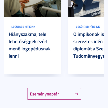
LEGÚJABB HÍREINK
LEGÚJABB HÍREINK
Hiányszakma, tele
Olimpikonok is
lehetőséggel: ezért
szereztek idén
menő logopédusnak
diplomát a Szege
lenni
Tudományegyet
Eseménynaptár