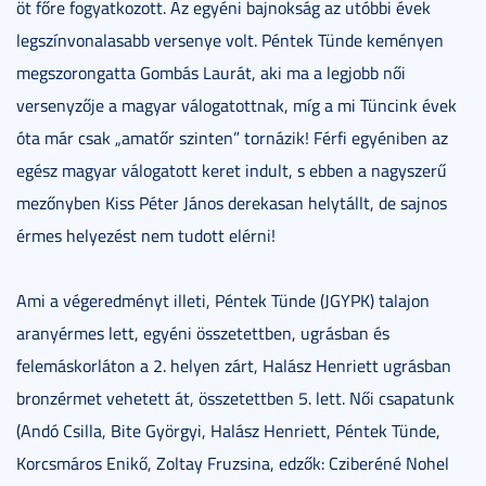
öt főre fogyatkozott. Az egyéni bajnokság az utóbbi évek
legszínvonalasabb versenye volt. Péntek Tünde keményen
megszorongatta Gombás Laurát, aki ma a legjobb női
versenyzője a magyar válogatottnak, míg a mi Tüncink évek
óta már csak „amatőr szinten” tornázik! Férfi egyéniben az
egész magyar válogatott keret indult, s ebben a nagyszerű
mezőnyben Kiss Péter János derekasan helytállt, de sajnos
érmes helyezést nem tudott elérni!
Ami a végeredményt illeti, Péntek Tünde (JGYPK) talajon
aranyérmes lett, egyéni összetettben, ugrásban és
felemáskorláton a 2. helyen zárt, Halász Henriett ugrásban
bronzérmet vehetett át, összetettben 5. lett. Női csapatunk
(Andó Csilla, Bite Györgyi, Halász Henriett, Péntek Tünde,
Korcsmáros Enikő, Zoltay Fruzsina, edzők: Cziberéné Nohel