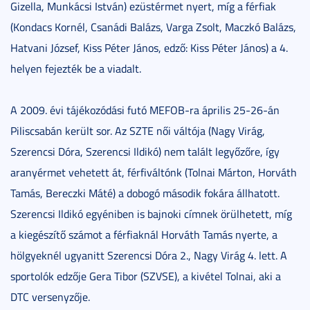
Gizella, Munkácsi István) ezüstérmet nyert, míg a férfiak
(Kondacs Kornél, Csanádi Balázs, Varga Zsolt, Maczkó Balázs,
Hatvani József, Kiss Péter János, edző: Kiss Péter János) a 4.
helyen fejezték be a viadalt.
A 2009. évi tájékozódási futó MEFOB-ra április 25-26-án
Piliscsabán került sor. Az SZTE női váltója (Nagy Virág,
Szerencsi Dóra, Szerencsi Ildikó) nem talált legyőzőre, így
aranyérmet vehetett át, férfiváltónk (Tolnai Márton, Horváth
Tamás, Bereczki Máté) a dobogó második fokára állhatott.
Szerencsi Ildikó egyéniben is bajnoki címnek örülhetett, míg
a kiegészítő számot a férfiaknál Horváth Tamás nyerte, a
hölgyeknél ugyanitt Szerencsi Dóra 2., Nagy Virág 4. lett. A
sportolók edzője Gera Tibor (SZVSE), a kivétel Tolnai, aki a
DTC versenyzője.