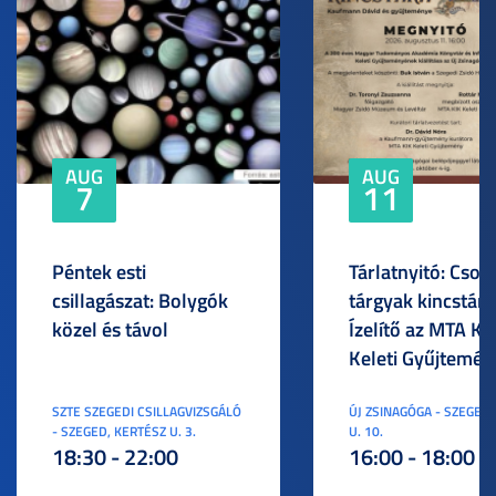
AUG
AUG
7
11
Péntek esti
Tárlatnyitó: Csod
csillagászat: Bolygók
tárgyak kincstára
közel és távol
Ízelítő az MTA KI
Keleti Gyűjtemén
SZTE SZEGEDI CSILLAGVIZSGÁLÓ
ÚJ ZSINAGÓGA - SZEGED,
- SZEGED, KERTÉSZ U. 3.
U. 10.
18:30 - 22:00
16:00 - 18:00