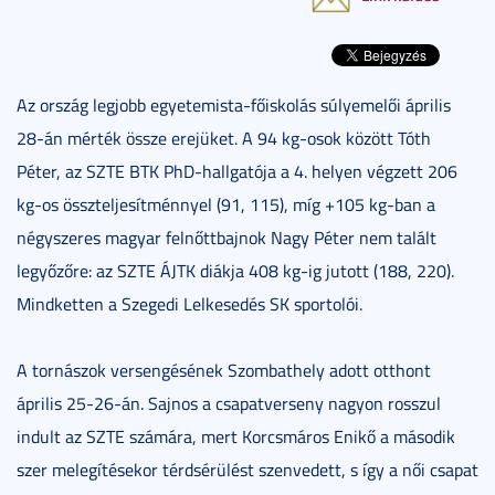
Az ország legjobb egyetemista-főiskolás súlyemelői április
28-án mérték össze erejüket. A 94 kg-osok között Tóth
Péter, az SZTE BTK PhD-hallgatója a 4. helyen végzett 206
kg-os összteljesítménnyel (91, 115), míg +105 kg-ban a
négyszeres magyar felnőttbajnok Nagy Péter nem talált
legyőzőre: az SZTE ÁJTK diákja 408 kg-ig jutott (188, 220).
Mindketten a Szegedi Lelkesedés SK sportolói.
A tornászok versengésének Szombathely adott otthont
április 25-26-án. Sajnos a csapatverseny nagyon rosszul
indult az SZTE számára, mert Korcsmáros Enikő a második
szer melegítésekor térdsérülést szenvedett, s így a női csapat