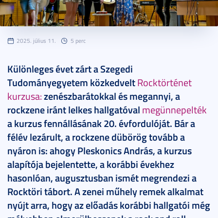
2025. július 11.
5 perc
Különleges évet zárt a Szegedi
Tudományegyetem közkedvelt
Rocktörténet
kurzusa:
zenészbarátokkal és megannyi, a
rockzene iránt lelkes hallgatóval
megünnepelték
a kurzus fennállásának 20. évfordulóját. Bár a
félév lezárult, a rockzene dübörög tovább a
nyáron is: ahogy Pleskonics András, a kurzus
alapítója bejelentette, a korábbi évekhez
hasonlóan, augusztusban ismét megrendezi a
Rocktöri tábort. A zenei műhely remek alkalmat
nyújt arra, hogy az előadás korábbi hallgatói még