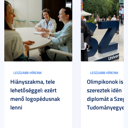
LEGÚJABB HÍREINK
LEGÚJABB HÍREINK
Hiányszakma, tele
Olimpikonok is
lehetőséggel: ezért
szereztek idén
menő logopédusnak
diplomát a Szege
lenni
Tudományegyet