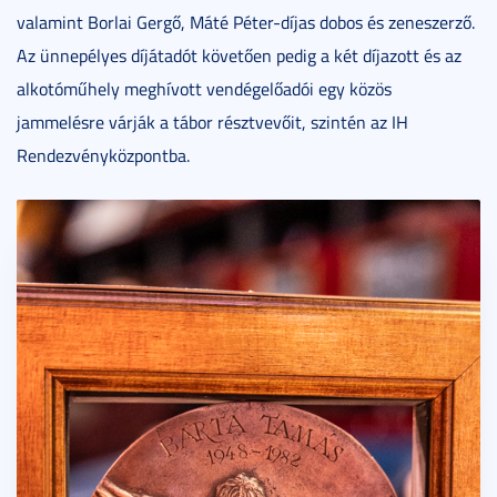
valamint Borlai Gergő, Máté Péter-díjas dobos és zeneszerző.
Az ünnepélyes díjátadót követően pedig a két díjazott és az
alkotóműhely meghívott vendégelőadói egy közös
jammelésre várják a tábor résztvevőit, szintén az IH
Rendezvényközpontba.