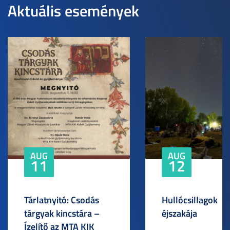
Aktuális események
AUG
AUG
11
12
Tárlatnyitó: Csodás
Hullócsillagok
tárgyak kincstára –
éjszakája
Ízelítő az MTA KIK