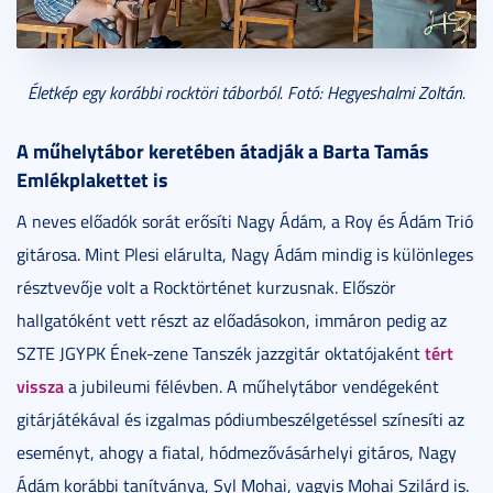
Életkép egy korábbi rocktöri táborból. Fotó: Hegyeshalmi Zoltán.
A műhelytábor keretében átadják a Barta Tamás
Emlékplakettet is
A neves előadók sorát erősíti Nagy Ádám, a Roy és Ádám Trió
gitárosa. Mint Plesi elárulta, Nagy Ádám mindig is különleges
résztvevője volt a Rocktörténet kurzusnak. Először
hallgatóként vett részt az előadásokon, immáron pedig az
tért
SZTE JGYPK Ének-zene Tanszék jazzgitár oktatójaként
vissza
a jubileumi félévben. A műhelytábor vendégeként
gitárjátékával és izgalmas pódiumbeszélgetéssel színesíti az
eseményt, ahogy a fiatal, hódmezővásárhelyi gitáros, Nagy
Ádám korábbi tanítványa, Syl Mohai, vagyis Mohai Szilárd is.