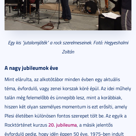
Egy kis "jutalomjáték" a rock szerelmeseinek. Fotó: Hegyeshalmi
Zoltán
A nagy jubileumok éve
Mint elárulta, az alkotótábor minden évben egy aktuális
téma, évforduló, vagy zenei korszak köré épül. Az idei műhely
talán még felemelőbb és ünnepibb lesz, mint a korábbiak,
hiszen két olyan személyes momentum is ezt erősíti, amely
Plesi életében különösen fontos szerepet tölt be. Az egyik a
20. jubileuma
Rocktörténet kurzus
, a másik jelentős
évforduló pedig, hogy idén éppen 50 éve, 1975-ben indult