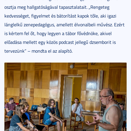
osztja meg hallgatóságával tapasztalatait. „Rengeteg
kedvességet, figyelmet és bátorítást kapok tőle, aki igazi
lánglelkű zenepedagógus, amellett élvonalbeli művész. Ezért
is kértem fel őt, hogy legyen a tábor fővédnöke, akivel
előadása mellett egy közös podcast jellegű dzsemborit is
tervezünk” – mondta el az alapító.