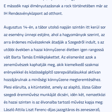
E második napi élményutazásnak a rock történetében már az
IH Rendezvényközpont ad otthont.
Augusztus 14-én, a tábor utolsó napján szintén itt kerül sor
az esemény ünnepi estjére, ahol a hagyományok szerint, az
arra érdemes művészeknek átadják a Szegedről indult, s az
utóbbi években a hazai könnyűzenei életben igen rangossá
vált Barta Tamás Emlékplakettet. Az elismerést azok a
zeneművészek kaphatják meg, akik kiemelkedő szakmai
erényeikkel és közösségépítő szerepvállalásukkal aktívan
hozzájárulnak a minőségi könnyűzene megteremtéséhez.
Plesi elárulta, a kitüntetést, amely az alapító, Józsa Gábor
szegedi éremművész munkáját dicséri, idén két, nemzetközi
és hazai szinten is az élvonalba tartozó művész kapja meg:
László Attila Liszt Ferenc-díjas jazzgitáros és zeneszerző,