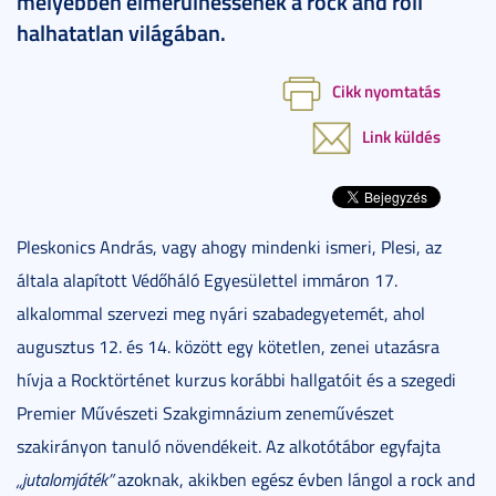
mélyebben elmerülhessenek a rock and roll
halhatatlan világában.
Cikk nyomtatás
Link küldés
Pleskonics András, vagy ahogy mindenki ismeri, Plesi, az
általa alapított Védőháló Egyesülettel immáron 17.
alkalommal szervezi meg nyári szabadegyetemét, ahol
augusztus 12. és 14. között egy kötetlen, zenei utazásra
hívja a Rocktörténet kurzus korábbi hallgatóit és a szegedi
Premier Művészeti Szakgimnázium zeneművészet
szakirányon tanuló növendékeit. Az alkotótábor egyfajta
„jutalomjáték”
azoknak, akikben egész évben lángol a rock and