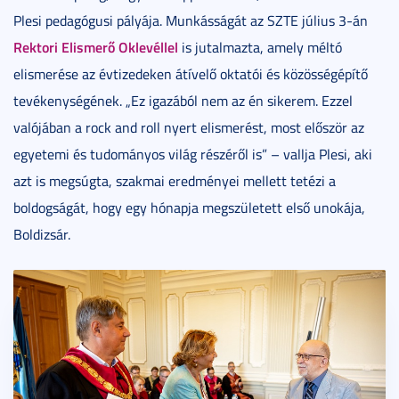
Plesi pedagógusi pályája. Munkásságát az SZTE július 3-án
Rektori Elismerő Oklevéllel
is jutalmazta, amely méltó
elismerése az évtizedeken átívelő oktatói és közösségépítő
tevékenységének. „Ez igazából nem az én sikerem. Ezzel
valójában a rock and roll nyert elismerést, most először az
egyetemi és tudományos világ részéről is” – vallja Plesi, aki
azt is megsúgta, szakmai eredményei mellett tetézi a
boldogságát, hogy egy hónapja megszületett első unokája,
Boldizsár.