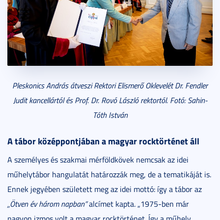
Pleskonics András átveszi Rektori Elismerő Oklevelét Dr. Fendler
Judit kancellártól és Prof. Dr. Rovó László rektortól. Fotó: Sahin-
Tóth István
A tábor középpontjában a magyar rocktörténet áll
A személyes és szakmai mérföldkövek nemcsak az idei
műhelytábor hangulatát határozzák meg, de a tematikáját is.
Ennek jegyében született meg az idei mottó: így a tábor az
„Ötven év három napban”
alcímet kapta. „1975-ben már
nagyon izmos volt a magyar rocktörténet. Így a műhely