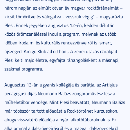
három napján az elmúlt ötven év magyar rocktörténelmét –
kicsit tömörítve és válogatva - vesszük végig” – magyarázta
Plesi. Ennek jegyében augusztus 12-én, kedden délután
közös örömzenéléssel indul a program, melynek az utóbbi
időben irodalmi és kulturális rendezvényeiről is ismert,
újszegedi Amigo Klub ad otthont. A zenei utazás darabjait
Plesi kelti majd életre, egyfajta ráhangolásként a másnapi,
szakmai programra.
Augusztus 13-án ugyanis kollégája és barátja, az Artisjus
pedagógusi díjas Neumann Balázs zongoraművész lesz a
műhelytábor vendége. Mint Plesi beavatott, Neumann Balázs
már többször tartott előadást a Rocktörténet kurzusokon,
ahogy visszatérő előadója a nyári alkotótáboroknak is. Ez
alkalommal a dalszövegírásról és a magyar dalszövegekről