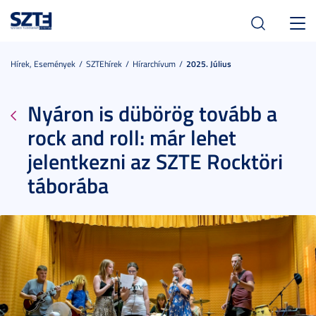
Toggl
navig
Hírek, Események
SZTEhírek
Hírarchívum
2025. Július
Nyáron is dübörög tovább a
rock and roll: már lehet
jelentkezni az SZTE Rocktöri
táborába