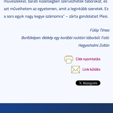
művészekkel, baráti közelségben szervezhetek táborokat, és
azt művelhetem az egyetemen, amit a leginkább szeretek. Ez
a sors egyik nagy kegye számomra” – zárta gondolatait Plesi.
Fülöp Tímea
Borítóképen: életkép egy korábbi rocktöri táborból. Fotó:
Hegyeshalmi Zoltán
Cikk nyomtatás
Link küldés