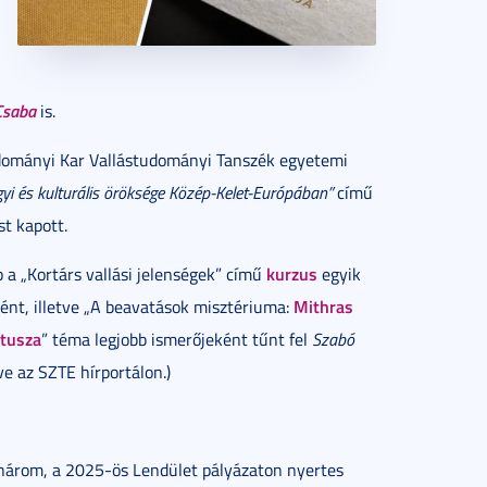
Csaba
is.
ományi Kar Vallástudományi Tanszék egyetemi
gyi és kulturális öröksége Közép-Kelet-Európában”
című
t kapott.
kurzus
 a „Kortárs vallási jelenségek” című
egyik
Mithras
ént, illetve „A beavatások misztériuma:
ltusza
” téma legjobb ismerőjeként tűnt fel
Szabó
e az SZTE hírportálon.)
három, a 2025-ös Lendület pályázaton nyertes