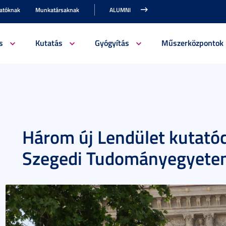
gatóknak
Munkatársaknak
ALUMNI
s
Kutatás
Gyógyítás
Műszerközpontok
Három új Lendület kutatóc
Szegedi Tudományegyet