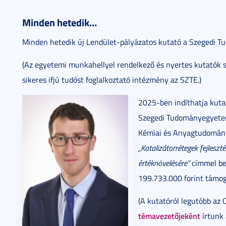
Minden hetedik…
Minden hetedik új Lendület-pályázatos kutató a Szegedi 
(Az egyetemi munkahellyel rendelkező és nyertes kutatók 
sikeres ifjú tudóst foglalkoztató intézmény az SZTE.)
2025-ben indíthatja kuta
Szegedi Tudományegyetem
Kémiai és Anyagtudomány
„Katalizátorrétegek fejleszt
értéknövelésére”
címmel be
199.733.000 forint támog
(A kutatóról legutóbb az 
témavezetőjeként
írtunk 