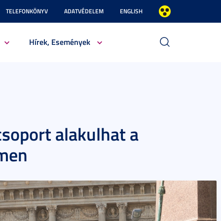
TELEFONKÖNYV
ADATVÉDELEM
ENGLISH
Hírek, Események
soport alakulhat a
emen