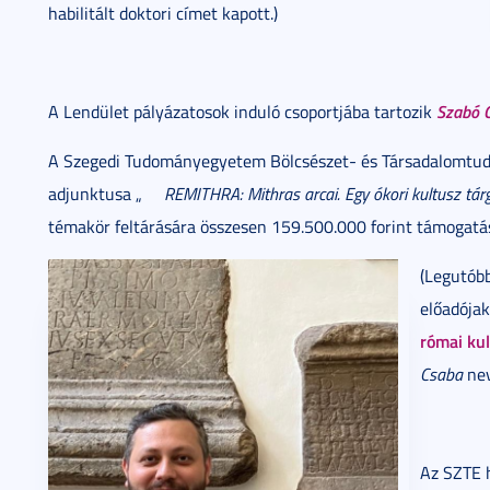
habilitált doktori címet kapott.)
Szabó 
A Lendület pályázatosok induló csoportjába tartozik
A Szegedi Tudományegyetem Bölcsészet- és Társadalomtud
adjunktusa „
REMITHRA: Mithras arcai. Egy ókori kultusz tár
témakör feltárására összesen 159.500.000 forint támogatás
(Legutóbb
előadójak
római ku
Csaba
nev
Az SZTE 