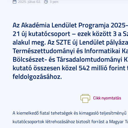
2025. július 02.
3 perc
Az Akadémia Lendület Programja 2025-
21 új kutatócsoport – ezek között 3 
alakul meg. Az SZTE új Lendület pályáza
Természettudományi és Informatikai Ka
Bölcsészet- és Társadalomtudományi Ka
kutató összesen közel 542 millió forint
feldolgozásához.
Cikk nyomtatás
A kiemelkedő fiatal tehetségek és kimagasló teljesítmény
kutatócsoportok létrehozásához biztosít forrást a Magyar