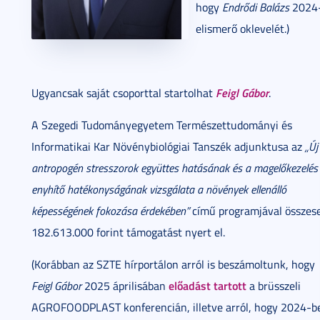
hogy
Endrődi Balázs
2024-
elismerő oklevelét.)
Feigl Gábor
Ugyancsak saját csoporttal startolhat
.
A Szegedi Tudományegyetem Természettudományi és
Informatikai Kar Növénybiológiai Tanszék adjunktusa az
„Új
antropogén stresszorok együttes hatásának és a magelőkezelés
enyhítő hatékonyságának vizsgálata a növények ellenálló
képességének fokozása érdekében”
című programjával összes
182.613.000 forint támogatást nyert el.
(Korábban az SZTE hírportálon arról is beszámoltunk, hogy
előadást tartott
Feigl Gábor
2025 áprilisában
a brüsszeli
AGROFOODPLAST konferencián, illetve arról, hogy 2024-b