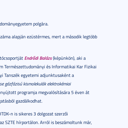
Tudományegyetem polgára.
száma alapján ezüstérmes, mert a második legtöbb
Endrődi Balázs
tócsoportját
(képünkön), aki a
 Természettudományi és Informatikai Kar Fizikai
i Tanszék egyetemi adjunktusaként a
ése gázfázisú kismolekulák elektrokémiai
nyújtott programja megvalósítására 5 éven át
atásból gazdálkodhat.
OTDK-n is sikeres 3 dolgozat szerzői
az SZTE hírportálon. Arról is beszámoltunk már,