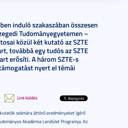
ben induló szakaszában összesen
a Szegedi Tudományegyetemen –
tosai közül két kutató az SZTE
rt, továbbá egy tudós az SZTE
rt erősíti. A három SZTE-s
 támogatást nyert el témái
Link küldés
ű kutatók számára áttörő eredményeket ígérő
 Tudományos Akadémia Lendület Programja. Az